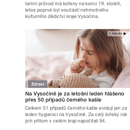
tamní průvod má kořeny na konci 19. století,
letos poprvé byl součástí nehmotného
kulturního dědictví kraje Vysočina.
1 minuta
Zdraví
Na Vysočině je za letošní leden hlášeno
přes 50 případů černého kašle
Celkem 51 případů černého kašle evidují jen za
leden hygienici na Vysočině. Za celý loňský rok
jich přitom v celém kraji napočítali 94.