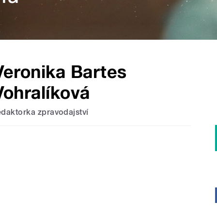
Veronika Bartes
Vohralíková
edaktorka zpravodajství