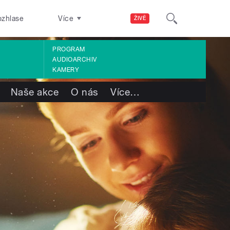
ozhlase
Více
ŽIVĚ
PROGRAM
AUDIOARCHIV
KAMERY
Naše akce
O nás
Více
…