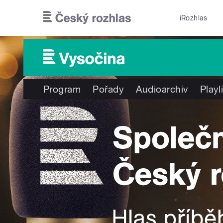
Přejít k hlavnímu obsahu
iRozhlas
Program
Pořady
Audioarchiv
Playl