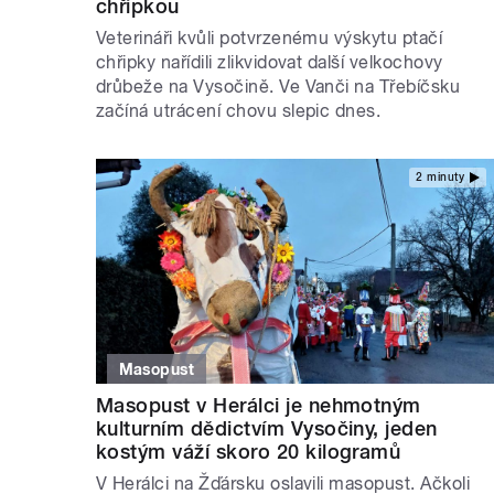
chřipkou
Veterináři kvůli potvrzenému výskytu ptačí
chřipky nařídili zlikvidovat další velkochovy
drůbeže na Vysočině. Ve Vanči na Třebíčsku
začíná utrácení chovu slepic dnes.
2 minuty
Masopust
Masopust v Herálci je nehmotným
kulturním dědictvím Vysočiny, jeden
kostým váží skoro 20 kilogramů
V Herálci na Žďársku oslavili masopust. Ačkoli