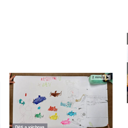
2 minuty
Děti a výchova