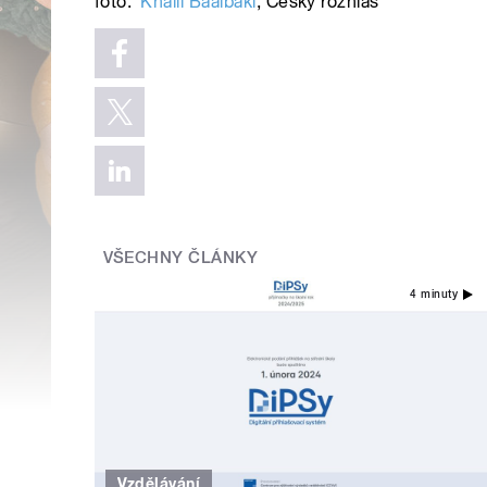
foto:
Khalil Baalbaki
,
Český rozhlas
VŠECHNY ČLÁNKY
4 minuty
Vzdělávání