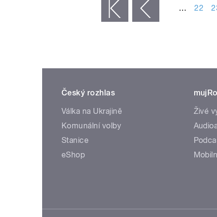
…
22
2
« první
‹ předchozí
Český rozhlas
mujRo
Válka na Ukrajině
Živé v
Komunální volby
Audioa
Stanice
Podca
eShop
Mobiln