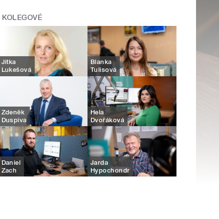
KOLEGOVÉ
Jitka
Blanka
Lukešová
Tulisová
Zdeněk
Hela
Duspiva
Dvořáková
Daniel
Jarda
Zach
Hypochondr