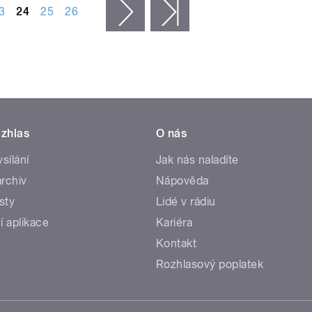
3
24
25
26
následující ›
poslední »
zhlas
O nás
ysílání
Jak nás naladíte
rchiv
Nápověda
sty
Lidé v rádiu
í aplikace
Kariéra
Kontakt
Rozhlasový poplatek