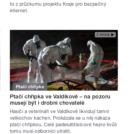
to z průzkumu projektu Kraje pro bezpečný
internet.
2 minuty
Ptačí chřipka
Ptačí chřipka ve Valdíkově – na pozoru
musejí být i drobní chovatelé
Hasiči a veterináři ve Valdíkově likvidují tamní
velkochov kachen. Prokázala se u něj nákaza
ptačí chřipkou. Celé padesátitisícové hejno kvůli
tomu musí odborníci utratit.