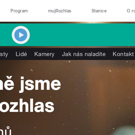
Program
mujRozhlas
Stanice
O r
isty
Lidé
Kamery
Jak nás naladíte
Kontakt