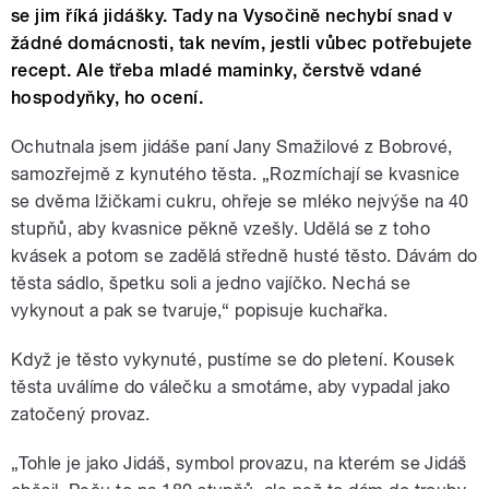
se jim říká jidášky. Tady na Vysočině nechybí snad v
žádné domácnosti, tak nevím, jestli vůbec potřebujete
recept. Ale třeba mladé maminky, čerstvě vdané
hospodyňky, ho ocení.
Ochutnala jsem jidáše paní Jany Smažilové z Bobrové,
samozřejmě z kynutého těsta. „Rozmíchají se kvasnice
se dvěma lžičkami cukru, ohřeje se mléko nejvýše na 40
stupňů, aby kvasnice pěkně vzešly. Udělá se z toho
kvásek a potom se zadělá středně husté těsto. Dávám do
těsta sádlo, špetku soli a jedno vajíčko. Nechá se
vykynout a pak se tvaruje,“ popisuje kuchařka.
Když je těsto vykynuté, pustíme se do pletení. Kousek
těsta uválíme do válečku a smotáme, aby vypadal jako
zatočený provaz.
„Tohle je jako Jidáš, symbol provazu, na kterém se Jidáš