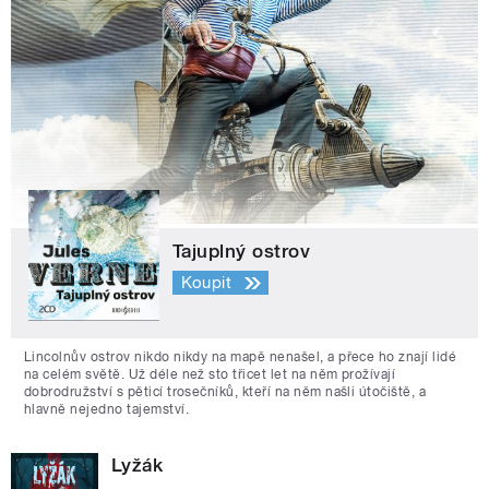
Tajuplný ostrov
Koupit
Lincolnův ostrov nikdo nikdy na mapě nenašel, a přece ho znají lidé
na celém světě. Už déle než sto třicet let na něm prožívají
dobrodružství s pěticí trosečníků, kteří na něm našli útočiště, a
hlavně nejedno tajemství.
Lyžák