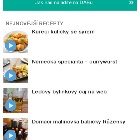
Jak nás naladíte na DABu
NEJNOVĚJŠÍ RECEPTY
Kuřecí kuličky se sýrem
Německá specialita – currywurst
Ledový bylinkový čaj na web
Domácí malinovka babičky Růženky