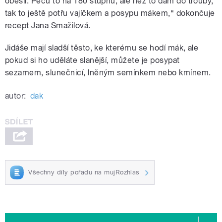
oběsil. Peču to na 180 stupňů, ale než to dám do trouby,
tak to ještě potřu vajíčkem a posypu mákem,“ dokončuje
recept Jana Smažilová.
Jidáše mají sladší těsto, ke kterému se hodí mák, ale
pokud si ho uděláte slanější, můžete je posypat
sezamem, slunečnicí, lněným semínkem nebo kmínem.
autor:
dak
Všechny díly pořadu na mujRozhlas