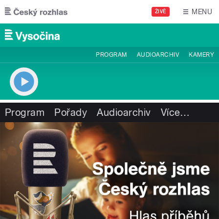
Přejít k hlavnímu obsahu
MENU
ŽIVĚ
PROGRAM
AUDIOARCHIV
KAMERY
Program
Pořady
Audioarchiv
Více
…