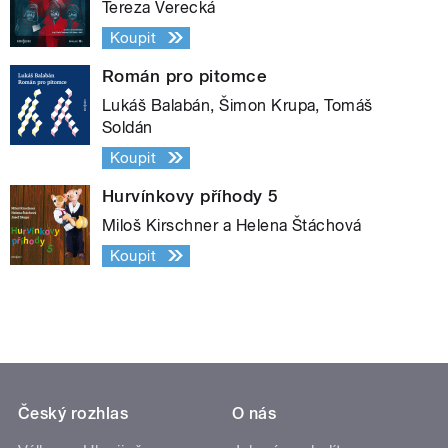
Tereza Verecká
Koupit
Román pro pitomce
Lukáš Balabán, Šimon Krupa, Tomáš
Soldán
Koupit
Hurvínkovy příhody 5
Miloš Kirschner a Helena Štáchová
Koupit
Český rozhlas
O nás