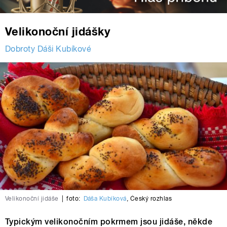
Velikonoční jidášky
Dobroty Dáši Kubíkové
Velikonoční jidáše
|
foto:
Dáša Kubíková
,
Český rozhlas
Typickým velikonočním pokrmem jsou jidáše, někde