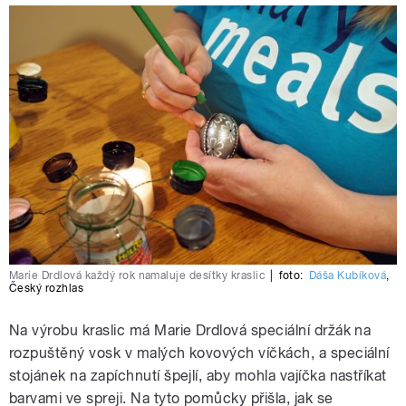
Marie Drdlová každý rok namaluje desítky kraslic
|
foto:
Dáša Kubíková
,
Český rozhlas
Na výrobu kraslic má Marie Drdlová speciální držák na
rozpuštěný vosk v malých kovových víčkách, a speciální
stojánek na zapíchnutí špejlí, aby mohla vajíčka nastříkat
barvami ve spreji. Na tyto pomůcky přišla, jak se