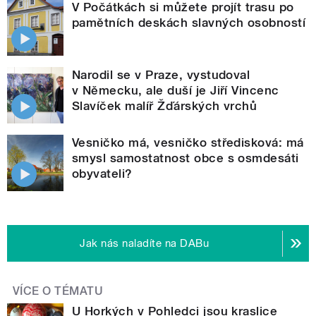
V Počátkách si můžete projít trasu po
pamětních deskách slavných osobností
Narodil se v Praze, vystudoval
v Německu, ale duší je Jiří Vincenc
Slavíček malíř Žďárských vrchů
Vesničko má, vesničko středisková: má
smysl samostatnost obce s osmdesáti
obyvateli?
Jak nás naladíte na DABu
VÍCE O TÉMATU
U Horkých v Pohledci jsou kraslice