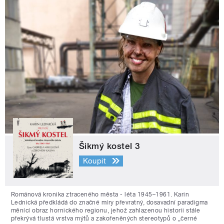
Šikmý kostel 3
Koupit
Románová kronika ztraceného města - léta 1945–1961. Karin
Lednická předkládá do značné míry převratný, dosavadní paradigma
měnící obraz hornického regionu, jehož zahlazenou historii stále
překrývá tlustá vrstva mýtů a zakořeněných stereotypů o „černé