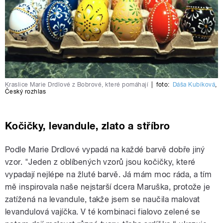
Kraslice Marie Drdlové z Bobrové, které pomáhají
|
foto:
Dáša Kubíková
,
Český rozhlas
Kočičky, levandule, zlato a stříbro
Podle Marie Drdlové vypadá na každé barvě dobře jiný
vzor. "Jeden z oblíbených vzorů jsou kočičky, které
vypadají nejlépe na žluté barvě. Já mám moc ráda, a tím
mě inspirovala naše nejstarší dcera Maruška, protože je
zatížená na levandule, takže jsem se naučila malovat
levandulová vajíčka. V té kombinaci fialovo zelené se