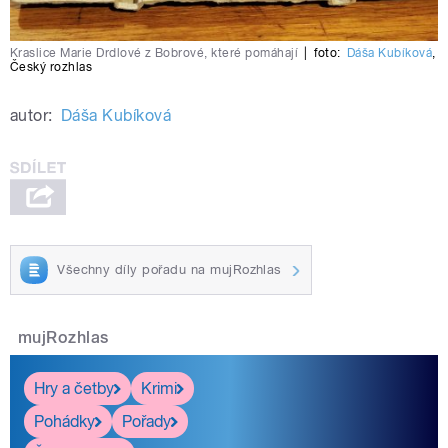
Kraslice Marie Drdlové z Bobrové, které pomáhají
|
foto:
Dáša Kubíková
,
Český rozhlas
autor:
Dáša Kubíková
Všechny díly pořadu na mujRozhlas
mujRozhlas
Hry a četby
Krimi
Pohádky
Pořady