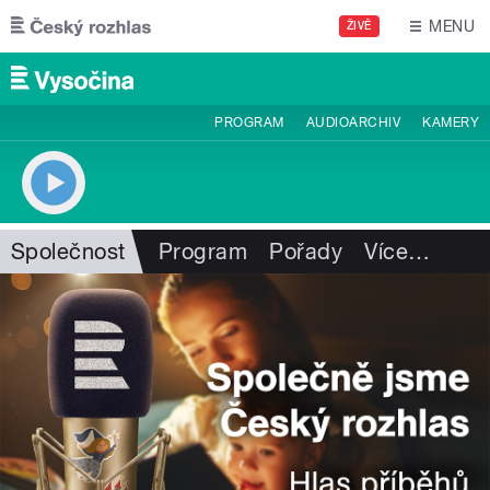
Přejít k hlavnímu obsahu
MENU
ŽIVĚ
PROGRAM
AUDIOARCHIV
KAMERY
Společnost
Program
Pořady
Více
…