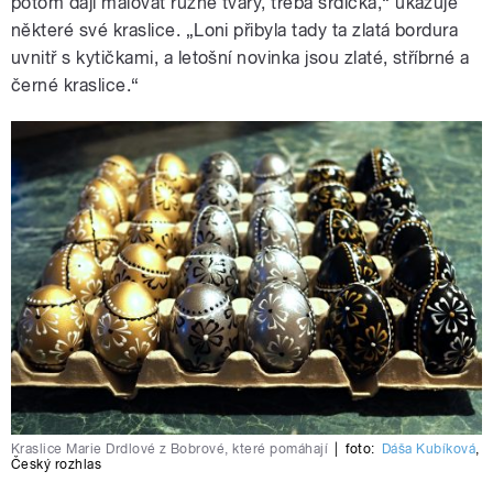
potom dají malovat různé tvary, třeba srdíčka,“ ukazuje
některé své kraslice. „Loni přibyla tady ta zlatá bordura
uvnitř s kytičkami, a letošní novinka jsou zlaté, stříbrné a
černé kraslice.“
Kraslice Marie Drdlové z Bobrové, které pomáhají
|
foto:
Dáša Kubíková
,
Český rozhlas