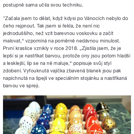
postupně sama učila svou techniku.
"Začala jsem to dělat, když kdysi po Vánocích nebylo do
čeho rejpnout. Tak jsem si řekla, že není nic
jednoduššího, než vzít barevnou voskovku a začít
malovat,“ vzpomíná na poměrně nedávnou minulost.
První kraslice vznikly v roce 2018. „Zjistila jsem, že je
lepší si je nastříkat barvou, protože ony jsou potom hladší
a lesklejší, líp se na ně maluje,“ popisuje svůj styl
zdobení. Vyfouknutá vajíčka zbavená blanek jsou pak
napíchnutá na špejli ve speciálním stojánku a nastříkaná
barvou ve spreji.