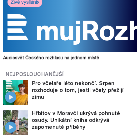
Živé vysílání
Audiosvět Českého rozhlasu na jednom místě
NEJPOSLOUCHANĚJŠÍ
Pro včelaře léto nekončí. Srpen
rozhoduje o tom, jestli včely přežijí
zimu
Hřbitov v Moravči ukrývá pohnuté
osudy. Unikátní kniha odkrývá
zapomenuté příběhy