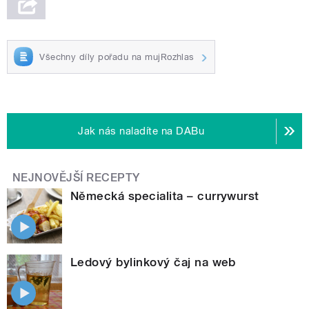
Všechny díly pořadu na mujRozhlas
Jak nás naladíte na DABu
NEJNOVĚJŠÍ RECEPTY
Německá specialita – currywurst
Ledový bylinkový čaj na web