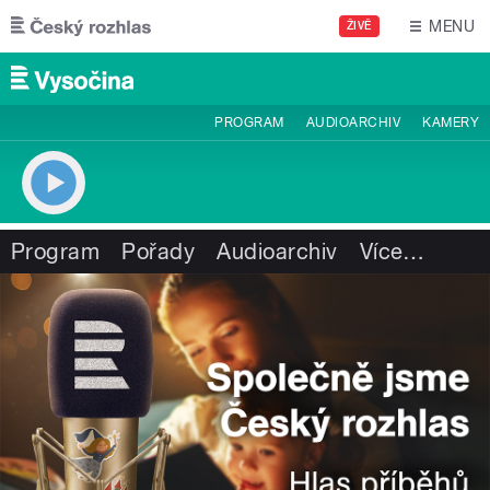
Přejít k hlavnímu obsahu
MENU
ŽIVĚ
PROGRAM
AUDIOARCHIV
KAMERY
Program
Pořady
Audioarchiv
Více
…