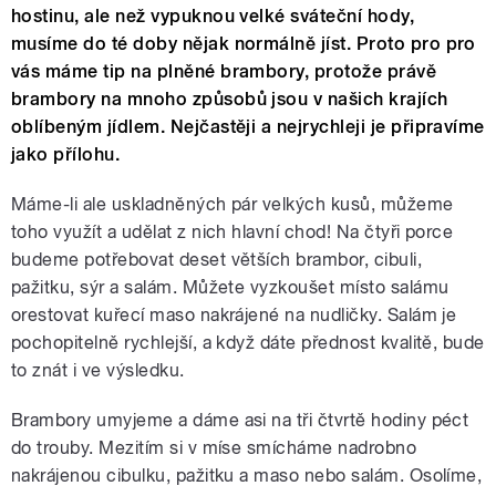
hostinu, ale než vypuknou velké sváteční hody,
musíme do té doby nějak normálně jíst. Proto pro pro
vás máme tip na plněné brambory, protože právě
brambory na mnoho způsobů jsou v našich krajích
oblíbeným jídlem. Nejčastěji a nejrychleji je připravíme
jako přílohu.
Máme-li ale uskladněných pár velkých kusů, můžeme
toho využít a udělat z nich hlavní chod! Na čtyři porce
budeme potřebovat deset větších brambor, cibuli,
pažitku, sýr a salám. Můžete vyzkoušet místo salámu
orestovat kuřecí maso nakrájené na nudličky. Salám je
pochopitelně rychlejší, a když dáte přednost kvalitě, bude
to znát i ve výsledku.
Brambory umyjeme a dáme asi na tři čtvrtě hodiny péct
do trouby. Mezitím si v míse smícháme nadrobno
nakrájenou cibulku, pažitku a maso nebo salám. Osolíme,