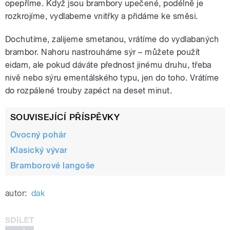
opepříme. Když jsou brambory upečené, podélně je
rozkrojíme, vydlabeme vnitřky a přidáme ke směsi.
Dochutíme, zalijeme smetanou, vrátíme do vydlabaných
brambor. Nahoru nastrouháme sýr – můžete použít
eidam, ale pokud dáváte přednost jinému druhu, třeba
nivě nebo sýru ementálského typu, jen do toho. Vrátíme
do rozpálené trouby zapéct na deset minut.
SOUVISEJÍCÍ PŘÍSPĚVKY
Ovocný pohár
Klasický vývar
Bramborové langoše
autor:
dak