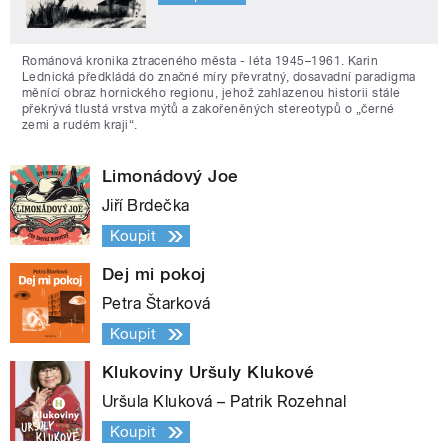
Románová kronika ztraceného města - léta 1945–1961. Karin
Lednická předkládá do značné míry převratný, dosavadní paradigma
měnící obraz hornického regionu, jehož zahlazenou historii stále
překrývá tlustá vrstva mýtů a zakořeněných stereotypů o „černé
zemi a rudém kraji“.
Limonádový Joe
Jiří Brdečka
Koupit
Dej mi pokoj
Petra Štarková
Koupit
Klukoviny Uršuly Klukové
Uršula Kluková – Patrik Rozehnal
Koupit