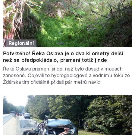
Regionální
Potvrzeno! Řeka Oslava je o dva kilometry delší
než se předpokládalo, pramení totiž jinde
Řeka Oslava pramení jinde, než bylo dosud v mapách
zanesené. Objevili to hydrogeologové a vodnímu toku ze
Žďárska tím oficiálně přidali pár metrů navíc.