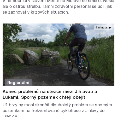
V nemocnici v Novém Městě na Moravě se střílelo. Nešlo
ale o ostrou střelbu. Tamní zdravotní personál se učil, jak
se zachovat v krizových situacích.
1 minuta
Regionální
Konec problémů na stezce mezi Jihlavou a
Lukami. Sporný pozemek chtějí obejít
Už brzy by mohl skončit dlouholetý problém se sporným
pozemkem na frekventované cyklotrase z Jihlavy do
Třebíče.