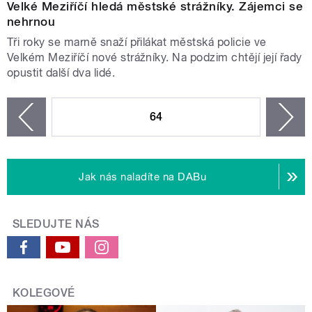
Velké Meziříčí hledá městské strážníky. Zájemci se
nehrnou
Tři roky se marně snaží přilákat městská policie ve
Velkém Meziříčí nové strážníky. Na podzim chtějí její řady
opustit další dva lidé.
STRÁNKY
64
n
zí
Jak nás naladíte na DABu
SLEDUJTE NÁS
KOLEGOVÉ