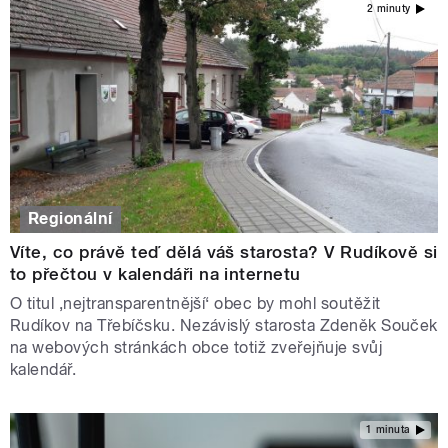
2 minuty
Regionální
Víte, co právě teď dělá váš starosta? V Rudíkově si
to přečtou v kalendáři na internetu
O titul ‚nejtransparentnější‘ obec by mohl soutěžit
Rudíkov na Třebíčsku. Nezávislý starosta Zdeněk Souček
na webových stránkách obce totiž zveřejňuje svůj
kalendář.
1 minuta