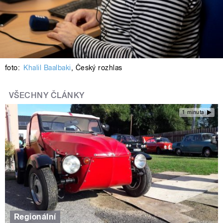
foto:
Khalil Baalbaki
,
Český rozhlas
VŠECHNY ČLÁNKY
1 minuta
Regionální