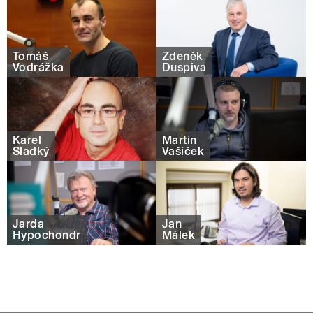
Tomáš
Zdeněk
Vodrážka
Duspiva
Karel
Martin
Sladký
Vašíček
Jarda
Jan
Hypochondr
Málek