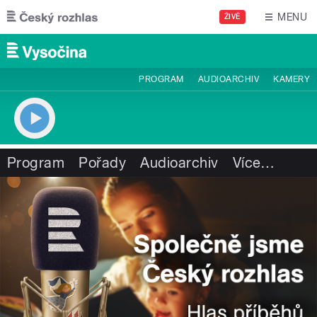
Přejít k hlavnímu obsahu
MENU
ŽIVĚ
PROGRAM
AUDIOARCHIV
KAMERY
Program
Pořady
Audioarchiv
Více
…