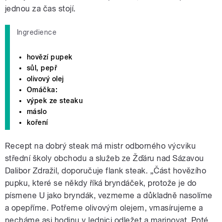
jednou za čas stojí.
Ingredience
hovězí pupek
sůl, pepř
olivový olej
Omáčka:
výpek ze steaku
máslo
koření
Recept na dobrý steak má mistr odborného výcviku
střední školy obchodu a služeb ze Žďáru nad Sázavou
Dalibor Zdražil, doporučuje flank steak. „Část hovězího
pupku, které se někdy říká bryndáček, protože je do
písmene U jako bryndák, vezmeme a důkladně nasolíme
a opepříme. Potřeme olivovým olejem, vmasírujeme a
necháme asi hodinu v lednici odležet a marinovat. Poté