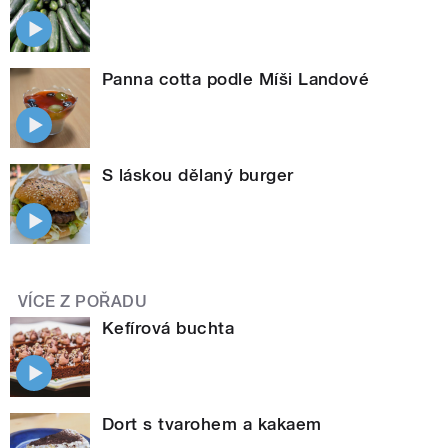
Panna cotta podle Míši Landové
S láskou dělaný burger
VÍCE Z POŘADU
Kefírová buchta
Dort s tvarohem a kakaem