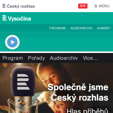
Přejít k hlavnímu obsahu
MENU
ŽIVĚ
PROGRAM
AUDIOARCHIV
KAMERY
Program
Pořady
Audioarchiv
Více
…