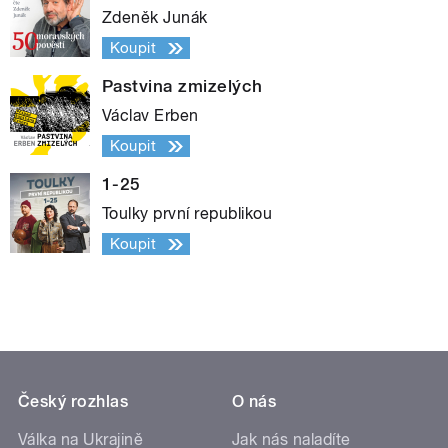
Zdeněk Junák
Koupit
Pastvina zmizelých
Václav Erben
Koupit
1-25
Toulky první republikou
Koupit
Český rozhlas
O nás
Válka na Ukrajině
Jak nás naladíte