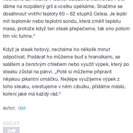
dáme na rozpálený gril a vcelku opékáme. Snažíme se
dosáhnout vnitřní teploty 60 – 62 stupňů Celsia. Je lepší
mít teploměr nebo teplotní sondu, která změří teplotu
masa, protože když ten steak přepečeme, tak ono potom
tím víc tuhne.“
Když je steak hotový, necháme ho několik minut
odpočívat. Podávat ho můžeme buď s hranolkami, se
salátem a čerstvým chlebem nebo využít výpek, který po
steaku zůstal na pánvi. „Poté si můžeme připravit
nějakou pikantní omáčku. Nejlépe využijeme výpek z
toho steaku, orestujeme v něm cibulku, přidáme máslo,
koření jaké má každý rád.“
autor:
dak