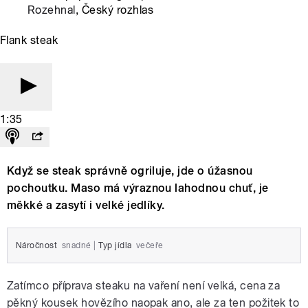
Rozehnal
, Český rozhlas
Flank steak
1:35
Když se steak správně ogriluje, jde o úžasnou
pochoutku. Maso má výraznou lahodnou chuť, je
měkké a zasytí i velké jedlíky.
Náročnost
snadné
|
Typ jídla
večeře
Zatímco příprava steaku na vaření není velká, cena za
pěkný kousek hovězího naopak ano, ale za ten požitek to