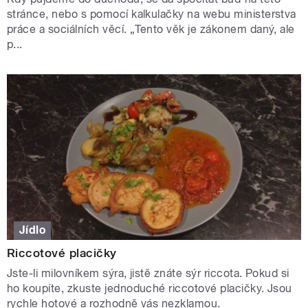
stránce, nebo s pomocí kalkulačky na webu ministerstva
práce a sociálních věcí. „Tento věk je zákonem daný, ale
p...
Jídlo
Riccotové placičky
Jste-li milovníkem sýra, jistě znáte sýr riccota. Pokud si
ho koupíte, zkuste jednoduché riccotové placičky. Jsou
rychle hotové a rozhodně vás nezklamou.