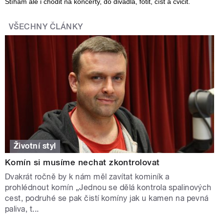
Stíhám ale i chodit na koncerty, do divadla, fotit, číst a cvičit.
VŠECHNY ČLÁNKY
Životní styl
Komín si musíme nechat zkontrolovat
Dvakrát ročně by k nám měl zavítat kominík a
prohlédnout komín „Jednou se dělá kontrola spalinových
cest, podruhé se pak čistí komíny jak u kamen na pevná
paliva, t...