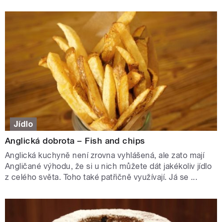
Jídlo
Anglická dobrota – Fish and chips
Anglická kuchyně není zrovna vyhlášená, ale zato mají
Angličané výhodu, že si u nich můžete dát jakékoliv jídlo
z celého světa. Toho také patřičně využívají. Já se ...