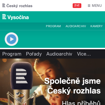
Přejít k hlavnímu obsahu
MENU
ŽIVĚ
PROGRAM
AUDIOARCHIV
KAMERY
Program
Pořady
Audioarchiv
Více
…