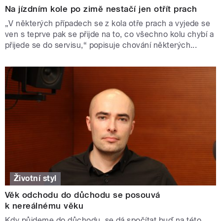
Na jízdním kole po zimě nestačí jen otřít prach
„V některých případech se z kola otře prach a vyjede se
ven s teprve pak se přijde na to, co všechno kolu chybí a
přijede se do servisu,“ popisuje chování některých...
Životní styl
Věk odchodu do důchodu se posouvá
k nereálnému věku
Kdy půjdeme do důchodu, se dá spočítat buď na této