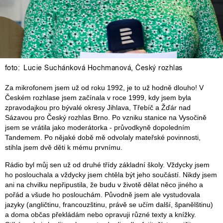
foto:
Lucie Suchánková Hochmanová
,
Český rozhlas
Za mikrofonem jsem už od roku 1992, je to už hodně dlouho! V
Českém rozhlase jsem začínala v roce 1999, kdy jsem byla
zpravodajkou pro bývalé okresy Jihlava, Třebíč a Žďár nad
Sázavou pro Český rozhlas Brno. Po vzniku stanice na Vysočině
jsem se vrátila jako moderátorka - průvodkyně dopoledním
Tandemem. Po nějaké době mě odvolaly mateřské povinnosti,
stihla jsem dvě děti k mému prvnímu.
Rádio byl můj sen už od druhé třídy základní školy. Vždycky jsem
ho poslouchala a vždycky jsem chtěla být jeho součástí. Nikdy jsem
ani na chvilku nepřipustila, že budu v životě dělat něco jiného a
pořád a všude ho poslouchám. Původně jsem ale vystudovala
jazyky (angličtinu, francouzštinu, právě se učím další, španělštinu)
a doma občas překládám nebo opravuji různé texty a knížky.