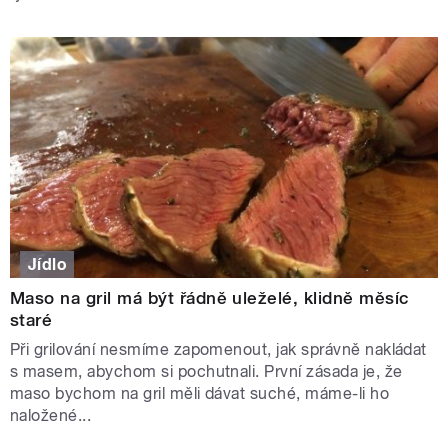
Jídlo
Maso na gril má být řádně uleželé, klidně měsíc
staré
Při grilování nesmíme zapomenout, jak správně nakládat
s masem, abychom si pochutnali. První zásada je, že
maso bychom na gril měli dávat suché, máme-li ho
naložené...
STRÁNKY