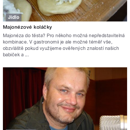
Jídlo
Majonézové koláčky
Majonéza do těsta? Pro někoho možná nepředstavitelná
kombinace. V gastronomii je ale možné téměř vše,
obzvláště pokud využijeme ověřených znalostí našich
babiček a ...