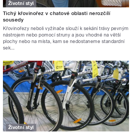
Životní styl
Tichý křovinořez v chatové oblasti nerozčílí
sousedy
Křovinořezy neboli vyžínače slouží k sekání trávy pevným
nástrojem nebo pomocí struny a jsou vhodné na větší
plochy nebo na místa, kam se nedostaneme standardní
sek...
Životní styl