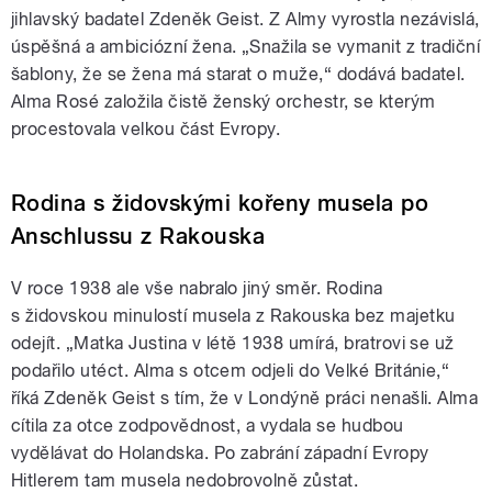
jihlavský badatel Zdeněk Geist. Z Almy vyrostla nezávislá,
úspěšná a ambiciózní žena. „Snažila se vymanit z tradiční
šablony, že se žena má starat o muže,“ dodává badatel.
Alma Rosé založila čistě ženský orchestr, se kterým
procestovala velkou část Evropy.
Rodina s židovskými kořeny musela po
Anschlussu z Rakouska
V roce 1938 ale vše nabralo jiný směr. Rodina
s židovskou minulostí musela z Rakouska bez majetku
odejít. „Matka Justina v létě 1938 umírá, bratrovi se už
podařilo utéct. Alma s otcem odjeli do Velké Británie,“
říká Zdeněk Geist s tím, že v Londýně práci nenašli. Alma
cítila za otce zodpovědnost, a vydala se hudbou
vydělávat do Holandska. Po zabrání západní Evropy
Hitlerem tam musela nedobrovolně zůstat.