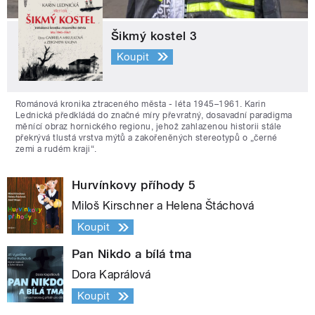
Šikmý kostel 3
Koupit
Románová kronika ztraceného města - léta 1945–1961. Karin
Lednická předkládá do značné míry převratný, dosavadní paradigma
měnící obraz hornického regionu, jehož zahlazenou historii stále
překrývá tlustá vrstva mýtů a zakořeněných stereotypů o „černé
zemi a rudém kraji“.
Hurvínkovy příhody 5
Miloš Kirschner a Helena Štáchová
Koupit
Pan Nikdo a bílá tma
Dora Kaprálová
Koupit