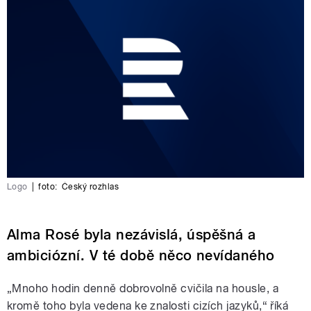
Logo
|
foto:
Český rozhlas
Alma Rosé byla nezávislá, úspěšná a
ambiciózní. V té době něco nevídaného
„Mnoho hodin denně dobrovolně cvičila na housle, a
kromě toho byla vedena ke znalosti cizích jazyků,“ říká