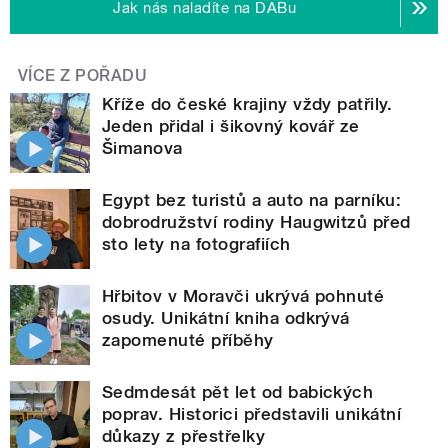
Jak nás naladíte na DABu
VÍCE Z POŘADU
Kříže do české krajiny vždy patřily.
Jeden přidal i šikovný kovář ze
Šimanova
Egypt bez turistů a auto na parníku:
dobrodružství rodiny Haugwitzů před
sto lety na fotografiích
Hřbitov v Moravči ukrývá pohnuté
osudy. Unikátní kniha odkrývá
zapomenuté příběhy
Sedmdesát pět let od babických
poprav. Historici představili unikátní
důkazy z přestřelky