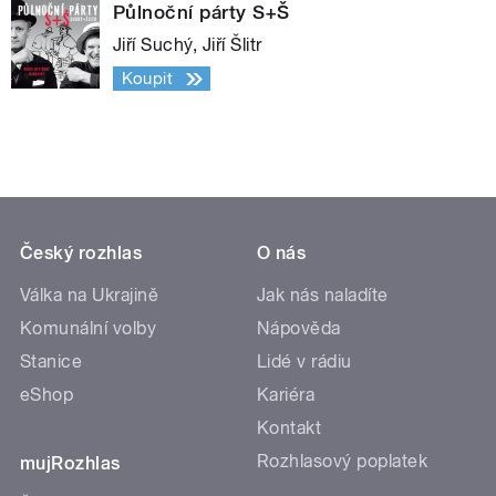
Půlnoční párty S+Š
Jiří Suchý, Jiří Šlitr
Koupit
Český rozhlas
O nás
Válka na Ukrajině
Jak nás naladíte
Komunální volby
Nápověda
Stanice
Lidé v rádiu
eShop
Kariéra
Kontakt
Rozhlasový poplatek
mujRozhlas