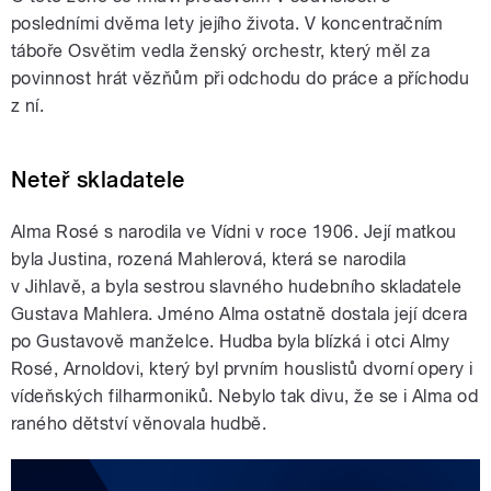
posledními dvěma lety jejího života. V koncentračním
táboře Osvětim vedla ženský orchestr, který měl za
povinnost hrát vězňům při odchodu do práce a příchodu
z ní.
Neteř skladatele
Alma Rosé s narodila ve Vídni v roce 1906. Její matkou
byla Justina, rozená Mahlerová, která se narodila
v Jihlavě, a byla sestrou slavného hudebního skladatele
Gustava Mahlera. Jméno Alma ostatně dostala její dcera
po Gustavově manželce. Hudba byla blízká i otci Almy
Rosé, Arnoldovi, který byl prvním houslistů dvorní opery i
vídeňských filharmoniků. Nebylo tak divu, že se i Alma od
raného dětství věnovala hudbě.