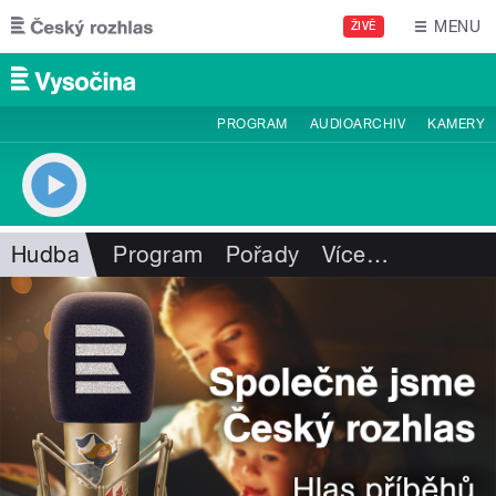
Přejít k hlavnímu obsahu
MENU
ŽIVĚ
PROGRAM
AUDIOARCHIV
KAMERY
Hudba
Program
Pořady
Více
…