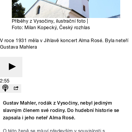
Příběhy z Vysočiny, ilustrační foto |
Foto: Milan Kopecký, Český rozhlas
V roce 1931 měla v Jihlavě koncert Alma Rosé. Byla neteří
Gustava Mahlera
2:55
Gustav Mahler, rodák z Vysočiny, nebyl jediným
slavným členem své rodiny. Do hudební historie se
zapsala i jeho neteř Alma Rosé.
O této ženě se mluví především v souvislosti s