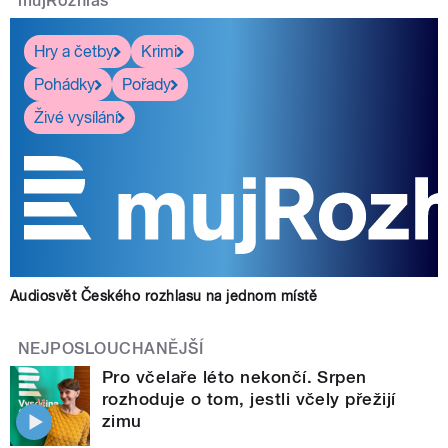
mujRozhlas
Hry a četby
Krimi
Pohádky
Pořady
Živé vysílání
Audiosvět Českého rozhlasu na jednom místě
NEJPOSLOUCHANĚJŠÍ
Pro včelaře léto nekončí. Srpen
rozhoduje o tom, jestli včely přežijí
zimu