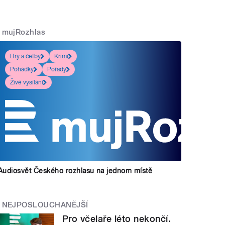
mujRozhlas
Hry a četby
Krimi
Pohádky
Pořady
Živé vysílání
Audiosvět Českého rozhlasu na jednom místě
NEJPOSLOUCHANĚJŠÍ
Pro včelaře léto nekončí.