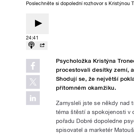
Poslechněte si dopolední rozhovor s Kristýno
24:41
Psycholožka Kristýna Trone
procestovali desítky zemí, ab
Shodují se, že největší pok
přítomném okamžiku.
Zamysleli jste se někdy nad t
téma štěstí a spokojenosti v
pořadu Dobré dopoledne psy
spisovatel a marketér Matouš