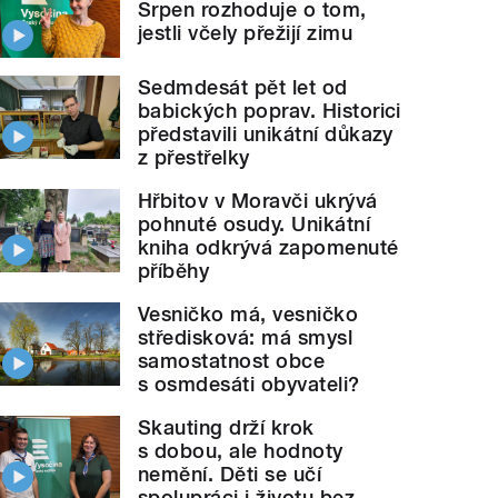
Srpen rozhoduje o tom,
jestli včely přežijí zimu
Sedmdesát pět let od
babických poprav. Historici
představili unikátní důkazy
z přestřelky
Hřbitov v Moravči ukrývá
pohnuté osudy. Unikátní
kniha odkrývá zapomenuté
příběhy
Vesničko má, vesničko
středisková: má smysl
samostatnost obce
s osmdesáti obyvateli?
Skauting drží krok
s dobou, ale hodnoty
nemění. Děti se učí
spolupráci i životu bez