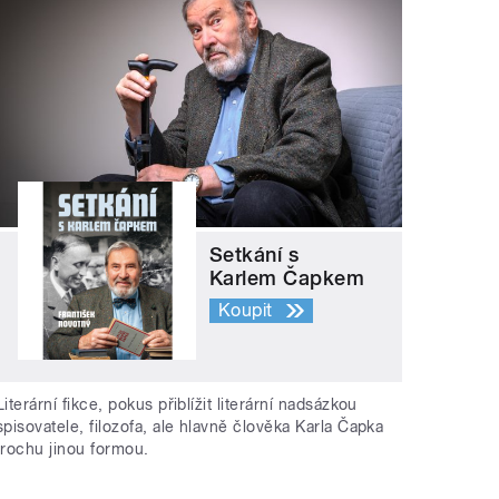
Setkání s
Karlem Čapkem
Koupit
Literární fikce, pokus přiblížit literární nadsázkou
spisovatele, filozofa, ale hlavně člověka Karla Čapka
trochu jinou formou.