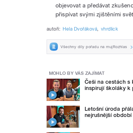
objevovat a předávat zkušenos
přispívat svými zjištěními sv
autoři:
Hela Dvořáková
,
vhrdlick
Všechny díly pořadu na mujRozhlas
MOHLO BY VÁS ZAJÍMAT
Češi na cestách s 
inspirují školáky k
Letošní úroda přál
nejrušnější období