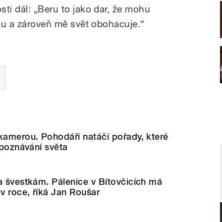
ti dál: „Beru to jako dar, že mohu
ětu a zároveň mě svět obohacuje.“
kamerou. Pohodáři natáčí pořady, které
 poznávání světa
a švestkám. Pálenice v Bítovčicích má
 v roce, říká Jan Roušar