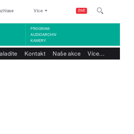
ozhlase
Více
ŽIVĚ
PROGRAM
AUDIOARCHIV
KAMERY
aladíte
Kontakt
Naše akce
Více
…