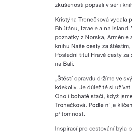
zkušenosti popsali v sérii kn
Kristýna Tronečková vydala pr
Bhútánu, Izraele a na Island
poznatky z Norska, Arménie a 
knihu Naše cesty za štěstím
Poslední titul Hravé cesty za
na Bali.
„Štěstí opravdu držíme ve svý
kdekoliv. Je důležité si užíva
Ono i bohatě stačí, když jsme
Tronečková. Podle ní je klíč
přítomnost.
Inspirací pro cestování byla 