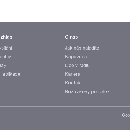
zhlas
O nás
ysílání
Jak nás naladíte
rchiv
Nápověda
sty
Lidé v rádiu
í aplikace
Kariéra
Kontakt
Rozhlasový poplatek
Coo