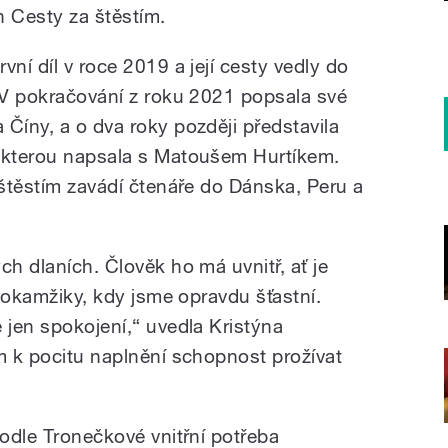
ih Cesty za štěstím.
vní díl v roce 2019 a její cesty vedly do
. V pokračování z roku 2021 popsala své
Číny, a o dva roky později představila
, kterou napsala s Matoušem Hurtíkem.
 štěstím zavádí čtenáře do Dánska, Peru a
ch dlaních. Člověk ho má uvnitř, ať je
t okamžiky, kdy jsme opravdu šťastní.
 jen spokojení,“ uvedla Kristýna
em k pocitu naplnění schopnost prožívat
podle Tronečkové vnitřní potřeba