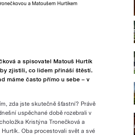
u Tronečkovou a Matoušem Hurtíkem
čková a spisovatel Matouš Hurtík
y zjistili, co lidem přináší štěstí.
lad máme často přímo u sebe – v
ím, zda jste skutečně šťastní? Právě
 dnešní uspěchané době rozebrali v
choložka Kristýna Tronečková a
 Hurtík. Oba procestovali svět a své