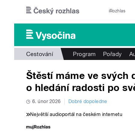
Přejít k hlavnímu obsahu
iRozhlas
Cestování
Program
Pořady
Au
Štěstí máme ve svých dl
o hledání radosti po sv
6. únor 2026
Dobré dopoledne
Největší audioportál na českém internetu