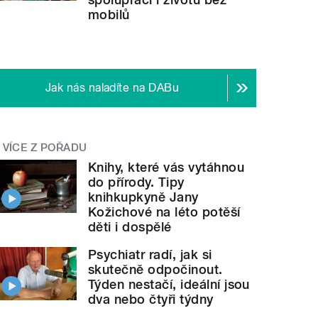
mobilů
Jak nás naladíte na DABu
VÍCE Z POŘADU
Knihy, které vás vytáhnou
do přírody. Tipy
knihkupkyně Jany
Kožichové na léto potěší
děti i dospělé
Psychiatr radí, jak si
skutečně odpočinout.
Týden nestačí, ideální jsou
dva nebo čtyři týdny