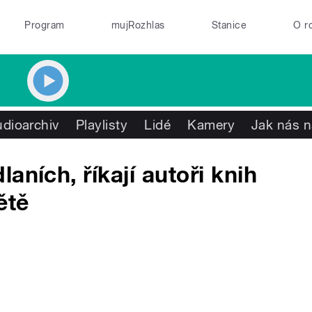
Program
mujRozhlas
Stanice
O r
dioarchiv
Playlisty
Lidé
Kamery
Jak nás n
aních, říkají autoři knih
ětě