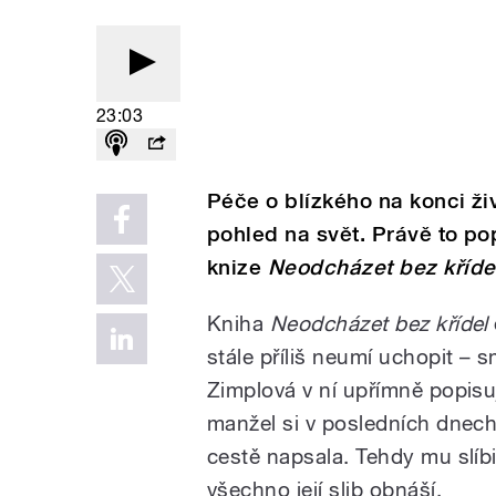
23:03
Péče o blízkého na konci ži
pohled na svět. Právě to po
knize
Neodcházet bez kříde
Kniha
Neodcházet bez křídel
stále příliš neumí uchopit – 
Zimplová v ní upřímně popisuj
manžel si v posledních dnech 
cestě napsala. Tehdy mu slíbil
všechno její slib obnáší.