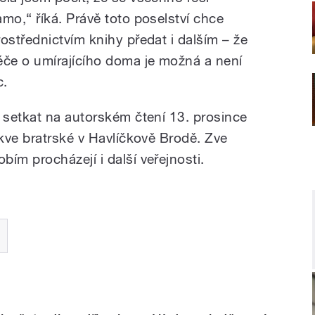
amo,“ říká. Právě toto poselství chce
rostřednictvím knihy předat i dalším – že
éče o umírajícího doma je možná a není
c.
setkat na autorském čtení 13. prosince
kve bratrské v Havlíčkově Brodě. Zve
m procházejí i další veřejnosti.