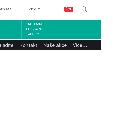
ozhlase
Více
ŽIVĚ
PROGRAM
AUDIOARCHIV
KAMERY
ladíte
Kontakt
Naše akce
Více
…