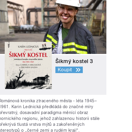
Šikmý kostel 3
Koupit
Románová kronika ztraceného města - léta 1945–
1961. Karin Lednická předkládá do značné míry
převratný, dosavadní paradigma měnící obraz
hornického regionu, jehož zahlazenou historii stále
překrývá tlustá vrstva mýtů a zakořeněných
stereotypů o „černé zemi a rudém kraji“.