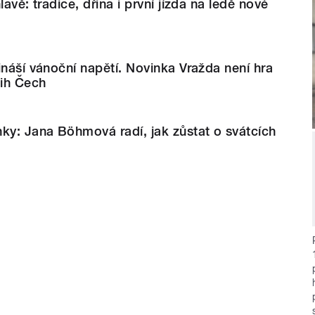
lavě: tradice, dřina i první jízda na ledě nové
ináší vánoční napětí. Novinka Vražda není hra
jih Čech
ky: Jana Böhmová radí, jak zůstat o svátcích