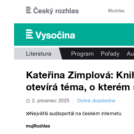
Přejít k hlavnímu obsahu
iRozhlas
Literatura
Program
Pořady
Au
Kateřina Zimplová: Kni
otevírá téma, o kterém
2. prosinec 2025
Dobré dopoledne
Největší audioportál na českém internetu