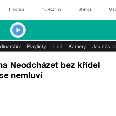
Program
mujRozhlas
Stanice
O r
dioarchiv
Playlisty
Lidé
Kamery
Jak nás na
ha Neodcházet bez křídel
 se nemluví