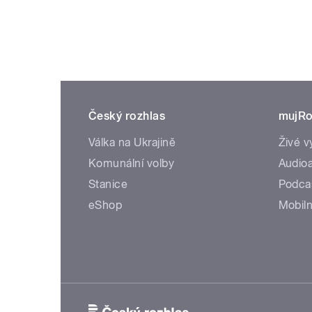
Český rozhlas
mujRo
Válka na Ukrajině
Živé v
Komunální volby
Audioa
Stanice
Podca
eShop
Mobiln