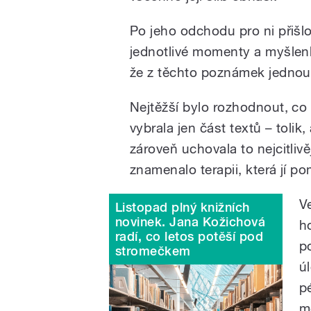
Po jeho odchodu pro ni přišlo
jednotlivé momenty a myšlenky
že z těchto poznámek jednou
Nejtěžší bylo rozhodnout, co 
vybrala jen část textů – tolik
zároveň uchovala to nejcitlivě
znamenalo terapii, která jí p
V
Listopad plný knižních
novinek. Jana Kožichová
h
radí, co letos potěší pod
p
stromečkem
ú
p
m