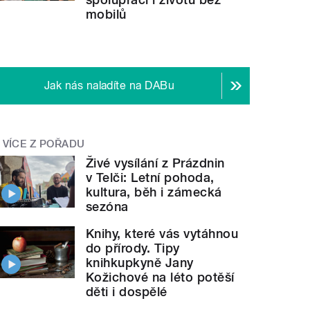
mobilů
Jak nás naladíte na DABu
VÍCE Z POŘADU
Živé vysílání z Prázdnin
v Telči: Letní pohoda,
kultura, běh i zámecká
sezóna
Knihy, které vás vytáhnou
do přírody. Tipy
knihkupkyně Jany
Kožichové na léto potěší
děti i dospělé