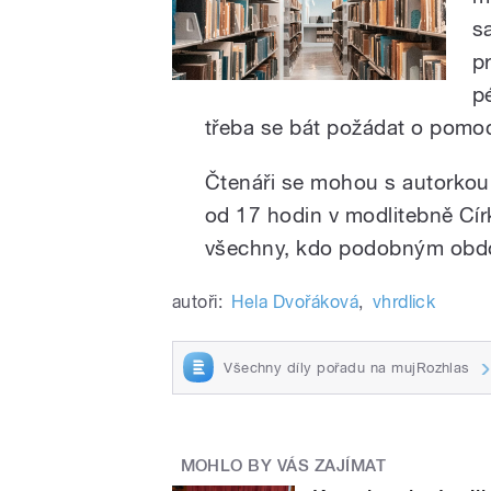
s
p
p
třeba se bát požádat o pomo
Čtenáři se mohou s autorkou 
od 17 hodin v modlitebně Cír
všechny, kdo podobným období
autoři:
Hela Dvořáková
,
vhrdlick
Všechny díly pořadu na mujRozhlas
MOHLO BY VÁS ZAJÍMAT