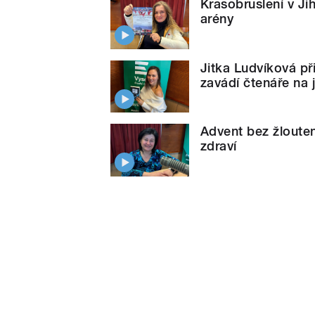
Krasobruslení v Jih
arény
Jitka Ludvíková př
zavádí čtenáře na 
Advent bez žlouten
zdraví