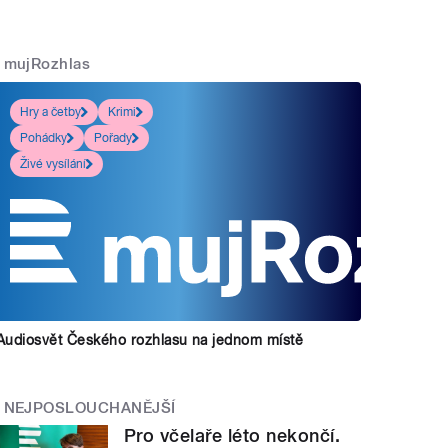
mujRozhlas
Hry a četby
Krimi
Pohádky
Pořady
Živé vysílání
Audiosvět Českého rozhlasu na jednom místě
NEJPOSLOUCHANĚJŠÍ
Pro včelaře léto nekončí.