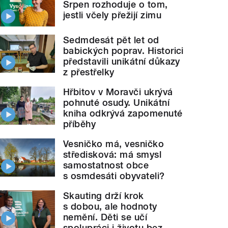
Srpen rozhoduje o tom,
jestli včely přežijí zimu
Sedmdesát pět let od
babických poprav. Historici
představili unikátní důkazy
z přestřelky
Hřbitov v Moravči ukrývá
pohnuté osudy. Unikátní
kniha odkrývá zapomenuté
příběhy
Vesničko má, vesničko
středisková: má smysl
samostatnost obce
s osmdesáti obyvateli?
Skauting drží krok
s dobou, ale hodnoty
nemění. Děti se učí
spolupráci i životu bez