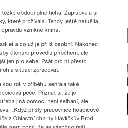
 těžké období plné ticha. Zapisovala si
, které prožívala. Tehdy ještě netušila,
 opravdu vznikne kniha.
sdílet a co už je příliš osobní. Nakonec
, aby čtenáře provedla příběhem, ale
jší jen pro sebe. Psát pro ni přesto
omohla situaci zpracovat.
elkou roli v příběhu sehrála také
ospicová péče. Přiznat si, že je
otřeba jiná pomoc, není selhání, ale
leva. „Když přišly pracovnice hospicové
éče z Oblastní charity Havlíčkův Brod,
ěla jsem pocit, že se všechno řeší