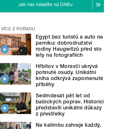
Jak nás naladíte na DABu
VÍCE Z POŘADU
Egypt bez turistů a auto na
parníku: dobrodružství
rodiny Haugwitzů před sto
lety na fotografiích
Hřbitov v Moravči ukrývá
pohnuté osudy. Unikátní
kniha odkrývá zapomenuté
příběhy
Sedmdesát pět let od
babických poprav. Historici
představili unikátní důkazy
z přestřelky
Na kalimbu zahraje každý,