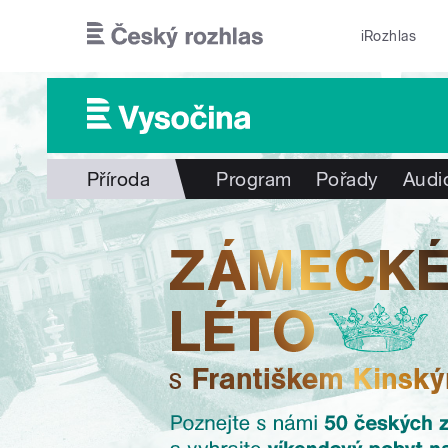
Přejít k hlavnímu obsahu
iRozhlas
Příroda
Program
Pořady
Audi