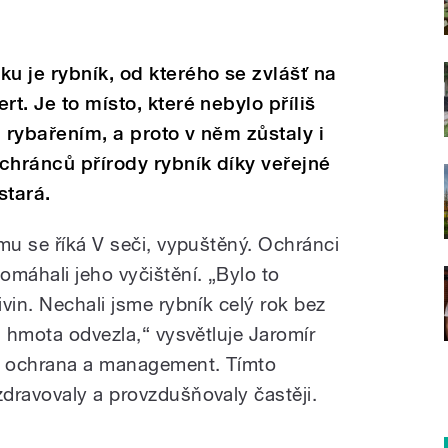
ku je rybník, od kterého se zvlášť na
rt. Je to místo, které nebylo příliš
 rybařením, a proto v něm zůstaly i
chránců přírody rybník díky veřejné
stará.
mu se říká V seči, vypuštěný. Ochránci
omáhali jeho vyčištění. „Bylo to
vin. Nechali jsme rybník celý rok bez
a hmota odvezla,“ vysvětluje Jaromír
– ochrana a management. Tímto
dravovaly a provzdušňovaly častěji.