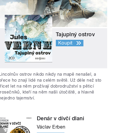
Tajuplný ostrov
Koupit
Lincolnův ostrov nikdo nikdy na mapě nenašel, a
přece ho znají lidé na celém světě. Už déle než sto
třicet let na něm prožívají dobrodružství s pěticí
trosečníků, kteří na něm našli útočiště, a hlavně
nejedno tajemství.
Denár v dívčí dlani
Václav Erben