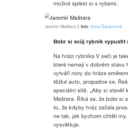
možné splést si s rybami.
Jaromír Maštera
|
foto:
Irena Šarounová
Bobr si svůj rybník vypusti
Na hrázi rybníka V seči je ta
které nemají v dobrém stavu h
vytváří nory do hráze směrem
těžké auto, propadne se. Ře
speciální sítě. „Aby si stavěl
Maštera. Říká se, že bobr si
to, že kdyby hráz začala pros
ne tak, jak bychom chtěli my
vysvětluje.