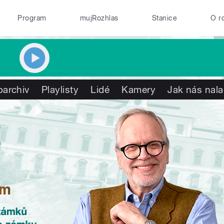
Program
mujRozhlas
Stanice
O r
oarchiv
Playlisty
Lidé
Kamery
Jak nás nala