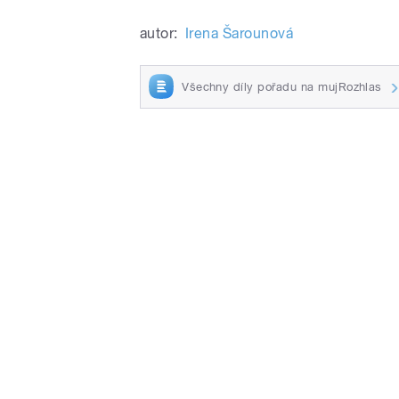
autor:
Irena Šarounová
Všechny díly pořadu na mujRozhlas