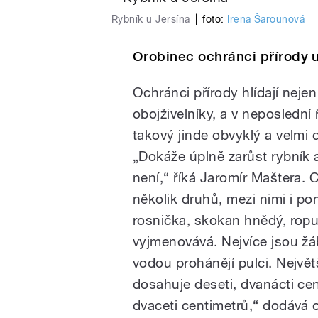
Rybník u Jersína
|
foto:
Irena Šarounová
Orobinec ochránci přírody u
Ochránci přírody hlídají nejen
obojživelníky, a v neposlední
takový jinde obvyklý a velmi d
„Dokáže úplně zarůst rybník a
není,“ říká Jaromír Maštera. C
několik druhů, mezi nimi i po
rosnička, skokan hnědý, rop
vyjmenovává. Nejvíce jsou žá
vodou prohánějí pulci. Největš
dosahuje deseti, dvanácti ce
dvaceti centimetrů,“ dodává 