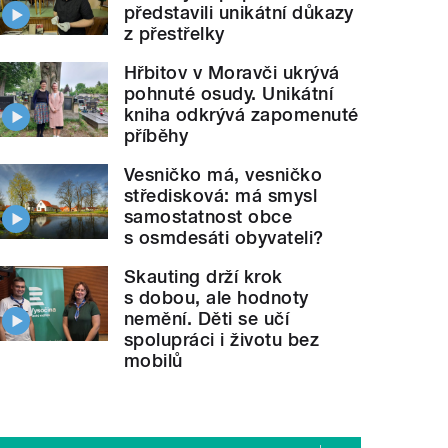
představili unikátní důkazy
z přestřelky
Hřbitov v Moravči ukrývá
pohnuté osudy. Unikátní
kniha odkrývá zapomenuté
příběhy
Vesničko má, vesničko
středisková: má smysl
samostatnost obce
s osmdesáti obyvateli?
Skauting drží krok
s dobou, ale hodnoty
nemění. Děti se učí
spolupráci i životu bez
mobilů