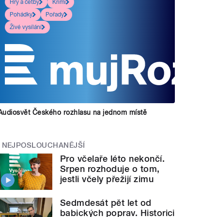
Hry a četby
Krimi
Pohádky
Pořady
Živé vysílání
Audiosvět Českého rozhlasu na jednom místě
NEJPOSLOUCHANĚJŠÍ
Pro včelaře léto nekončí.
Srpen rozhoduje o tom,
jestli včely přežijí zimu
Sedmdesát pět let od
babických poprav. Historici