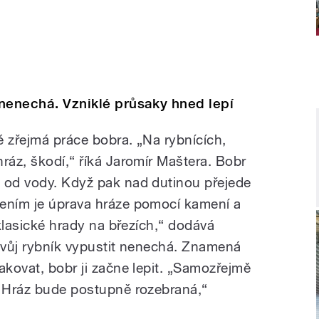
t nenechá. Vzniklé průsaky hned lepí
ké zřejmá práce bobra. „Na rybnících,
ráz, škodí,“ říká Jaromír Maštera. Bobr
 od vody. Když pak nad dutinou přejede
šením je úprava hráze pomocí kamení a
 klasické hrady na březích,“ dodává
 svůj rybník vypustit nenechá. Znamená
akovat, bobr ji začne lepit. „Samozřejmě
. Hráz bude postupně rozebraná,“