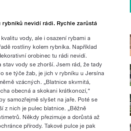
 rybníků nevidí rádi. Rychle zarůstá
 kvalitu vody, ale i osazení rybami a
 řadě rostliny kolem rybníka. Například
ekorativní orobinec tu rádi nevidí.
 stav vody se zhorší. Jsem rád, že tady
o se týče žab, je jich v rybníku u Jersína
měrně vzácných. „Blatnice skvrnitá,
ucha obecná a skokani krátkonozí,“
by samozřejmě slyšet na jaře. Poté se
í z nich je pulec blatnice. „Běžně
ntimetrů. Někdy přezimuje a dorůstá až
ochránce přírody. Takové pulce je pak