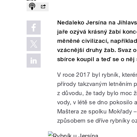
Nedaleko Jersína na Jihlavs
jaře ozývá krásný žabí konce
měněné civilizací, například
vzácnější druhy žab. Svaz o
sbírce koupil a teď se o něj 
V roce 2017 byl rybník, které
přírody takzvaným letněním p
z důvodu, že tady bylo moc ži
vody, v létě se dno pokosilo 
Maštera ze spolku Mokřady 
způsobem se dříve rybníky oz