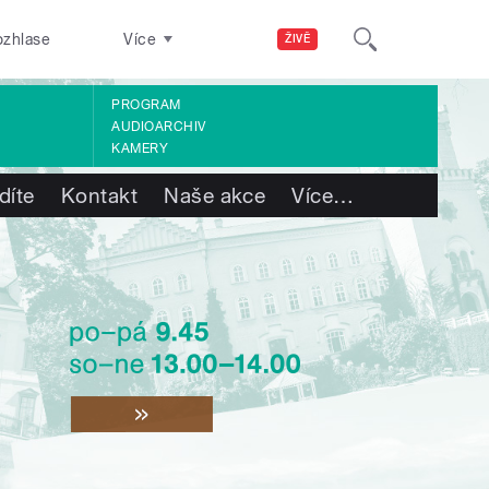
ozhlase
Více
ŽIVĚ
PROGRAM
AUDIOARCHIV
KAMERY
díte
Kontakt
Naše akce
Více
…