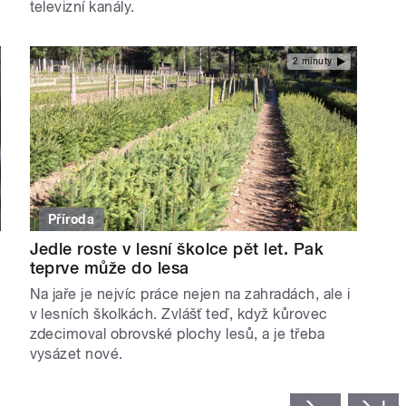
televizní kanály.
2 minuty
Příroda
Jedle roste v lesní školce pět let. Pak
teprve může do lesa
Na jaře je nejvíc práce nejen na zahradách, ale i
v lesních školkách. Zvlášť teď, když kůrovec
zdecimoval obrovské plochy lesů, a je třeba
vysázet nové.