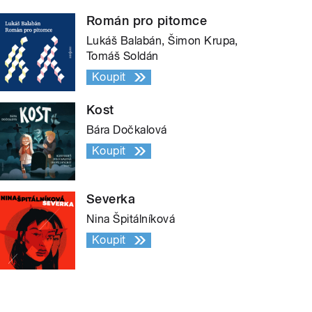
Román pro pitomce
Lukáš Balabán, Šimon Krupa,
Tomáš Soldán
Koupit
Kost
Bára Dočkalová
Koupit
Severka
Nina Špitálníková
Koupit