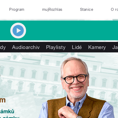
Program
mujRozhlas
Stanice
O r
ady
Audioarchiv
Playlisty
Lidé
Kamery
Ja