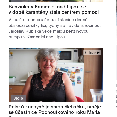
Benzínka v Kamenici nad Lipou se
v době karantény stala centrem pomoci
V malém prostoru čerpací stanice denně
obslouží desítky lidí, týdny se neviděl s rodinou.
Jaroslav Kubiska vede malou benzínovou
pumpu v Kamenici nad Lipou.
3 minuty
Jídlo
Polská kuchyně je samá šlehačka, směje
se účastnice Pochoutkového roku Maria