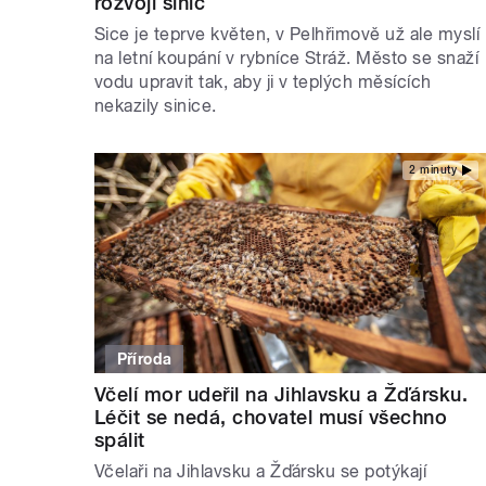
rozvoji sinic
Sice je teprve květen, v Pelhřimově už ale myslí
na letní koupání v rybníce Stráž. Město se snaží
vodu upravit tak, aby ji v teplých měsících
nekazily sinice.
2 minuty
Příroda
Včelí mor udeřil na Jihlavsku a Žďársku.
Léčit se nedá, chovatel musí všechno
spálit
Včelaři na Jihlavsku a Žďársku se potýkají