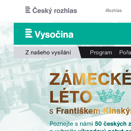
Přejít k hlavnímu obsahu
iRozhlas
Z našeho vysílání
Program
Poř