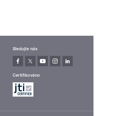
í ›
oslední »
Sledujte nás
Certifikováno