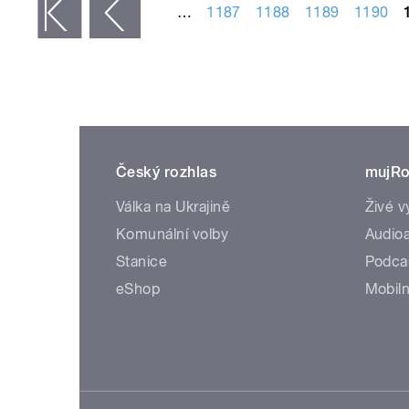
…
1187
1188
1189
1190
 první
‹ předchozí
Český rozhlas
mujRo
Válka na Ukrajině
Živé v
Komunální volby
Audioa
Stanice
Podca
eShop
Mobiln