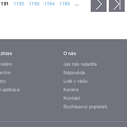
1191
1192
1193
1194
1195
…
následujíc
p
zhlas
O nás
ysílání
Jak nás naladíte
rchiv
Nápověda
sty
Lidé v rádiu
í aplikace
Kariéra
Kontakt
Rozhlasový poplatek