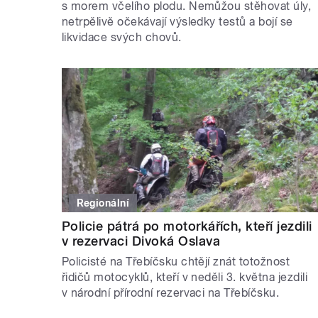
s morem včelího plodu. Nemůžou stěhovat úly,
netrpělivě očekávají výsledky testů a bojí se
likvidace svých chovů.
Regionální
Policie pátrá po motorkářích, kteří jezdili
v rezervaci Divoká Oslava
Policisté na Třebíčsku chtějí znát totožnost
řidičů motocyklů, kteří v neděli 3. května jezdili
v národní přírodní rezervaci na Třebíčsku.