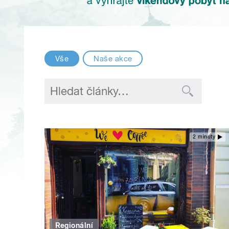
Vše
Naše akce
2 minuty
Regionální