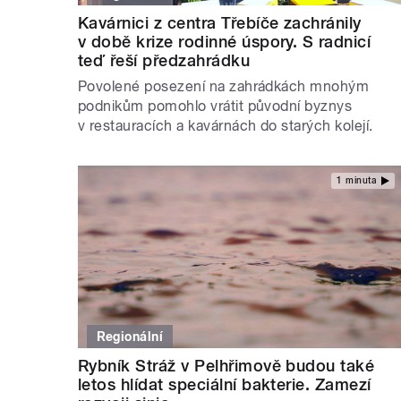
Kavárnici z centra Třebíče zachránily
v době krize rodinné úspory. S radnicí
teď řeší předzahrádku
Povolené posezení na zahrádkách mnohým
podnikům pomohlo vrátit původní byznys
v restauracích a kavárnách do starých kolejí.
1 minuta
Regionální
Rybník Stráž v Pelhřimově budou také
letos hlídat speciální bakterie. Zamezí