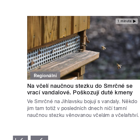
1 minuta
Regionální
Na včelí naučnou stezku do Smrčné se
vrací vandalové. Poškozují duté kmeny
Ve Smrčné na Jihlavsku bojují s vandaly. Někdo
jim tam totiž v posledních dnech ničí tamní
naučnou stezku věnovanou včelám a včelařství.
STRÁNKY