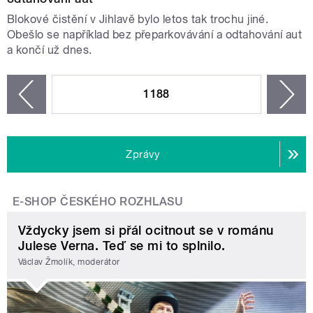
Blokové čistění v Jihlavě bylo letos tak trochu jiné.
Obešlo se například bez přeparkovávání a odtahování aut
a končí už dnes.
STRÁNKY
1188
n
zí
Zprávy
E-SHOP ČESKÉHO ROZHLASU
Vždycky jsem si přál ocitnout se v románu
Julese Verna. Teď se mi to splnilo.
Václav Žmolík, moderátor