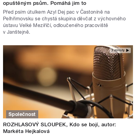
opuštěným psům. Pomáhá jim to
Před psím útulkem Azyl Dej pac v Častoníně na
Pelhřimovsku se chystá skupina děvčat z výchovného
ústavu Velké Meziříčí, odloučeného pracoviště
v Janštejně.
2 minuty
Společnost
ROZHLASOVÝ SLOUPEK, Kdo se bojí, autor:
Markéta Hejkalová