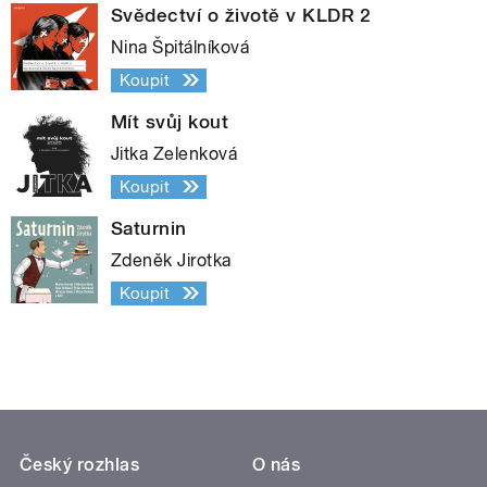
Svědectví o životě v KLDR 2
Nina Špitálníková
Koupit
Mít svůj kout
Jitka Zelenková
Koupit
Saturnin
Zdeněk Jirotka
Koupit
Český rozhlas
O nás