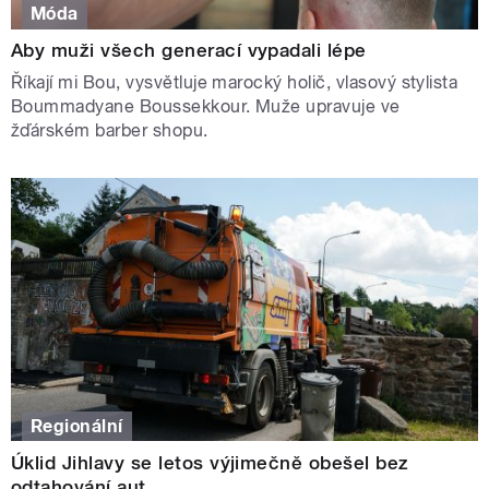
Móda
Aby muži všech generací vypadali lépe
Říkají mi Bou, vysvětluje marocký holič, vlasový stylista
Boummadyane Boussekkour. Muže upravuje ve
žďárském barber shopu.
Regionální
Úklid Jihlavy se letos výjimečně obešel bez
odtahování aut