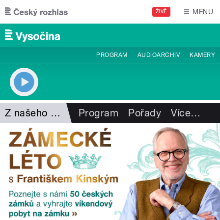
Přejít k hlavnímu obsahu
MENU
ŽIVĚ
PROGRAM
AUDIOARCHIV
KAMERY
Z našeho vysílání
Program
Pořady
Více
…