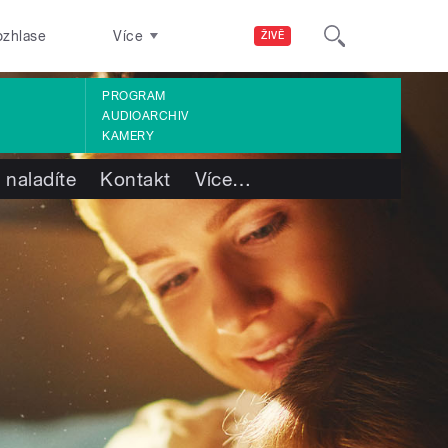
ozhlase
Více
ŽIVĚ
PROGRAM
AUDIOARCHIV
KAMERY
 naladíte
Kontakt
Více
…