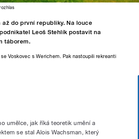
rozhlas
 až do první republiky. Na louce
odnikatel Leoš Stehlík postavit na
ím táborem.
it se Voskovec s Werichem. Pak nastoupili rekreanti
o umělce, jak říká teoretik umění a
ektem se stal Alois Wachsman, který