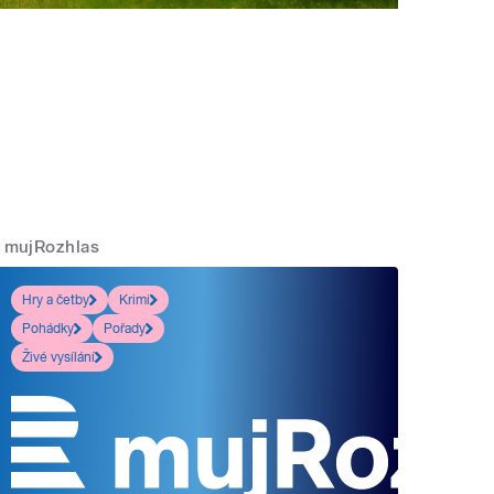
mujRozhlas
Hry a četby
Krimi
Pohádky
Pořady
Živé vysílání