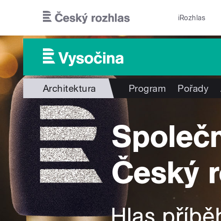
Přejít k hlavnímu obsahu
iRozhlas
Architektura
Program
Pořady