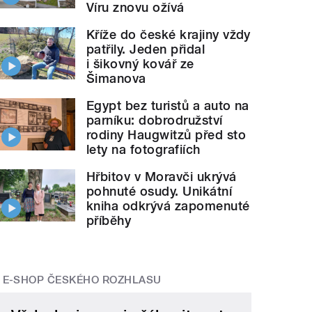
Víru znovu ožívá
Kříže do české krajiny vždy
patřily. Jeden přidal
i šikovný kovář ze
Šimanova
Egypt bez turistů a auto na
parníku: dobrodružství
rodiny Haugwitzů před sto
lety na fotografiích
Hřbitov v Moravči ukrývá
pohnuté osudy. Unikátní
kniha odkrývá zapomenuté
příběhy
E-SHOP ČESKÉHO ROZHLASU