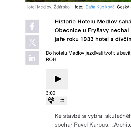
Hotel Medlov, Žďársko
|
foto:
Dáša Kubíková
,
Český 
Historie Hotelu Medlov sahá
Obecnice u Fryšavy nechal p
jaře roku 1933 hotel s dívč
Do hotelu Medlov jezdívali tvořit a bav
ROH
3:00
Ke stavbě si vybral skutečnéh
sochař Pavel Karous: „Archit