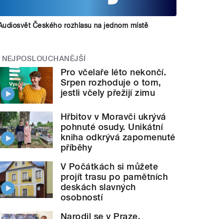
Audiosvět Českého rozhlasu na jednom místě
NEJPOSLOUCHANĚJŠÍ
Pro včelaře léto nekončí.
Srpen rozhoduje o tom,
jestli včely přežijí zimu
Hřbitov v Moravči ukrývá
pohnuté osudy. Unikátní
kniha odkrývá zapomenuté
příběhy
V Počátkách si můžete
projít trasu po pamětních
deskách slavných
osobností
Narodil se v Praze,