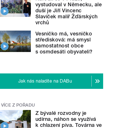
vystudoval v Německu, ale
duší je Jiří Vincenc
Slavíček malíř Žďárských
vrchů
Vesničko má, vesničko
středisková: má smysl
samostatnost obce
s osmdesáti obyvateli?
Jak nás naladíte na DABu
VÍCE Z POŘADU
Z bývalé rozvodny je
udírna, náhon se využívá
k chlazení piva. Továrna ve