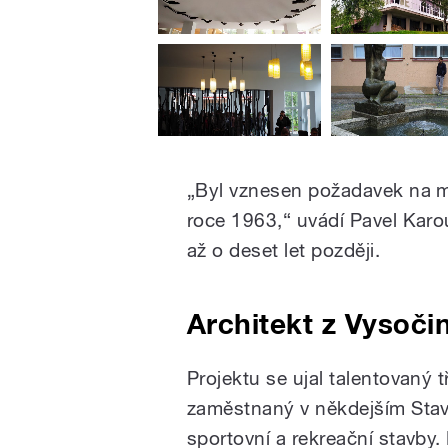
„Byl vznesen požadavek na mo
roce 1963,“ uvádí Pavel Karo
až o deset let později.
Architekt z Vysoči
Projektu se ujal talentovaný t
zaměstnaný v někdejším Stavo
sportovní a rekreační stavby. 