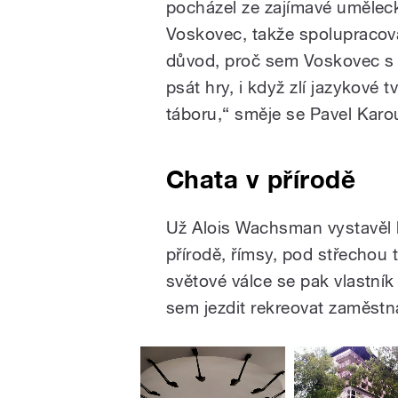
pocházel ze zajímavé uměleck
Voskovec, takže spolupracov
důvod, proč sem Voskovec s W
psát hry, i když zlí jazykové t
táboru,“ směje se Pavel Karo
Chata v přírodě
Už Alois Wachsman vystavěl h
přírodě, římsy, pod střechou 
světové válce se pak vlastník 
sem jezdit rekreovat zaměstn