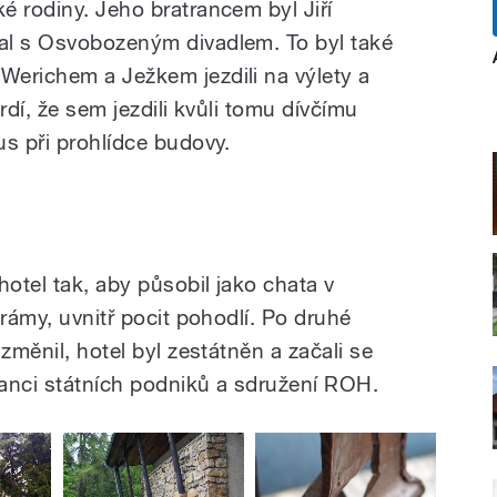
é rodiny. Jeho bratrancem byl Jiří
al s Osvobozeným divadlem. To byl také
erichem a Ježkem jezdili na výlety a
vrdí, že sem jezdili kvůli tomu dívčímu
us při prohlídce budovy.
otel tak, aby působil jako chata v
trámy, uvnitř pocit pohodlí. Po druhé
změnil, hotel byl zestátněn a začali se
anci státních podniků a sdružení ROH.