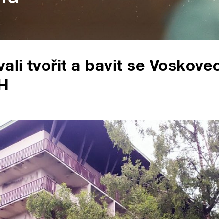
ali tvořit a bavit se Voskov
OH