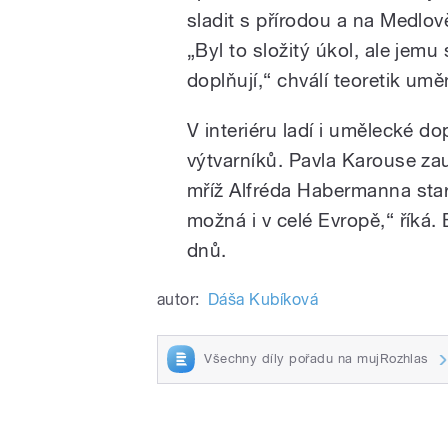
sladit s přírodou a na Medlo
„Byl to složitý úkol, ale jemu
doplňují,“ chválí teoretik umě
V interiéru ladí i umělecké d
výtvarníků. Pavla Karouse za
mříž Alfréda Habermanna star
možná i v celé Evropě,“ říká.
dnů.
autor:
Dáša Kubíková
Všechny díly pořadu na mujRozhlas