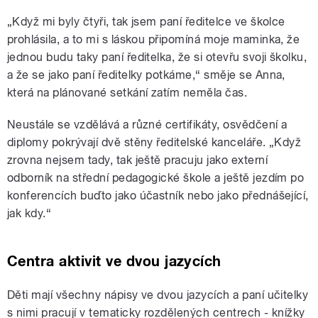
„Když mi byly čtyři, tak jsem paní ředitelce ve školce
prohlásila, a to mi s láskou připomíná moje maminka, že
jednou budu taky paní ředitelka, že si otevřu svoji školku,
a že se jako paní ředitelky potkáme,“ směje se Anna,
která na plánované setkání zatím neměla čas.
Neustále se vzdělává a různé certifikáty, osvědčení a
diplomy pokrývají dvě stěny ředitelské kanceláře. „Když
zrovna nejsem tady, tak ještě pracuju jako externí
odborník na střední pedagogické škole a ještě jezdím po
konferencích buďto jako účastník nebo jako přednášející,
jak kdy.“
Centra aktivit ve dvou jazycích
Děti mají všechny nápisy ve dvou jazycích a paní učitelky
s nimi pracují v tematicky rozdělených centrech - knížky