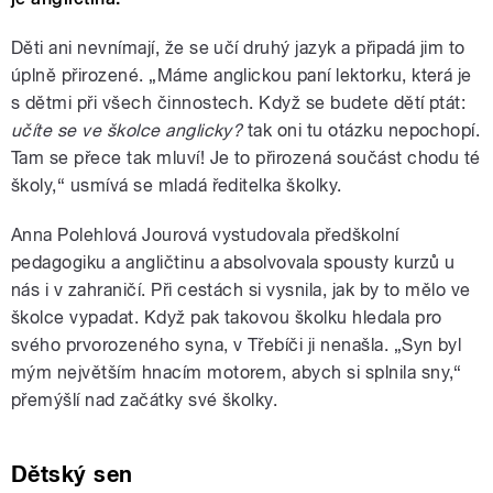
Děti ani nevnímají, že se učí druhý jazyk a připadá jim to
úplně přirozené. „Máme anglickou paní lektorku, která je
s dětmi při všech činnostech. Když se budete dětí ptát:
učíte se ve školce anglicky?
tak oni tu otázku nepochopí.
Tam se přece tak mluví! Je to přirozená součást chodu té
školy,“ usmívá se mladá ředitelka školky.
Anna Polehlová Jourová vystudovala předškolní
pedagogiku a angličtinu a absolvovala spousty kurzů u
nás i v zahraničí. Při cestách si vysnila, jak by to mělo ve
školce vypadat. Když pak takovou školku hledala pro
svého prvorozeného syna, v Třebíči ji nenašla. „Syn byl
mým největším hnacím motorem, abych si splnila sny,“
přemýšlí nad začátky své školky.
Dětský sen