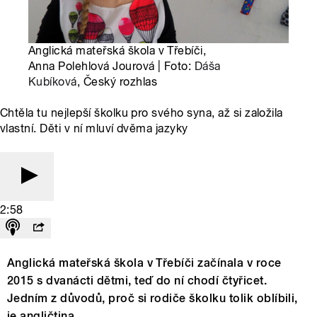
Anglická mateřská škola v Třebíči,
Anna Polehlová Jourová | Foto:
Dáša
Kubíková
, Český rozhlas
Chtěla tu nejlepší školku pro svého syna, až si založila
vlastní. Děti v ní mluví dvěma jazyky
2:58
Anglická mateřská škola v Třebíči začínala v roce
2015 s dvanácti dětmi, teď do ní chodí čtyřicet.
Jedním z důvodů, proč si rodiče školku tolik oblíbili,
je angličtina.