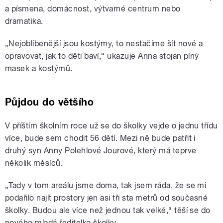
a písmena, domácnost, výtvarné centrum nebo
dramatika.
„Nejoblíbenější jsou kostýmy, to nestačíme šít nové a
opravovat, jak to děti baví,“ ukazuje Anna stojan plný
masek a kostýmů.
Půjdou do většího
V příštím školním roce už se do školky vejde o jednu třídu
více, bude sem chodit 56 dětí. Mezi ně bude patřit i
druhý syn Anny Polehlové Jourové, který má teprve
několik měsíců.
„Tady v tom areálu jsme doma, tak jsem ráda, že se mi
podařilo najít prostory jen asi tři sta metrů od současné
školky. Budou ale více než jednou tak velké,“ těší se do
nového mladá ředitelka školky.