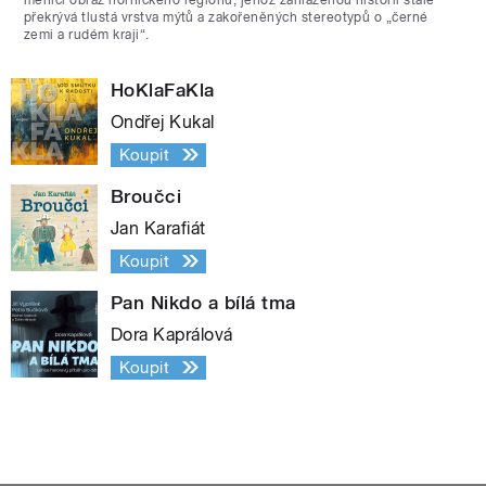
překrývá tlustá vrstva mýtů a zakořeněných stereotypů o „černé
zemi a rudém kraji“.
HoKlaFaKla
Ondřej Kukal
Koupit
Broučci
Jan Karafiát
Koupit
Pan Nikdo a bílá tma
Dora Kaprálová
Koupit