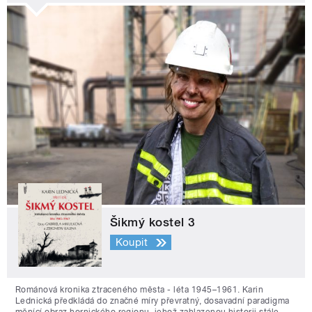
Šikmý kostel 3
Koupit
Románová kronika ztraceného města - léta 1945–1961. Karin
Lednická předkládá do značné míry převratný, dosavadní paradigma
měnící obraz hornického regionu, jehož zahlazenou historii stále