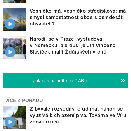
Vesničko má, vesničko středisková: má
smysl samostatnost obce s osmdesáti
obyvateli?
Narodil se v Praze, vystudoval
v Německu, ale duší je Jiří Vincenc
Slavíček malíř Žďárských vrchů
Jak nás naladíte na DABu
VÍCE Z POŘADU
Z bývalé rozvodny je udírna, náhon se
využívá k chlazení piva. Továrna ve Víru
znovu ožívá