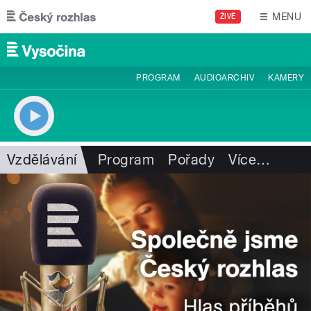
Přejít k hlavnímu obsahu
MENU
ŽIVĚ
PROGRAM
AUDIOARCHIV
KAMERY
Vzdělávání
Program
Pořady
Více
…