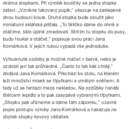
dvěma stopkami. Při výrobě kouličky se jedna stopka
zataví.
„
Vznikne takzvaný pupík," ukazuje na zaslepené
dnou budoucí koule. Druhá stopka bude sloužit jako
miniaturní sklářská píšťala.
„
To tělíčko dáme do ohně a
otáčíme, sklo úplně zmedovatí. Strčím tu stopku do pusy,
budu foukat a otáčet," popisuje svou práci Jana
Komárková. V jejích rukou vypadá vše jednoduše.
Vyfouknuté ozdoby je možné máčet v barvě, nebo je
ozdobit jen tak průhledné.
„
Často to tak lidé chtějí,"
dodává Jana Komárková. Přechází ke stolu, na kterém
leží množství misek se třpytkami a umělým sněhem. A
tady už se fantazii meze nekladou. Na ozdůbky nanáší
štětcem lepidlo a to pak zasypává vybranými třpytkami.
„
Stopku pak uřízneme a dáme tam záponku," uzavírá
popis postupu výroby Jana Komárková a nasazuje na
zbytek stopky kovový věšáček.