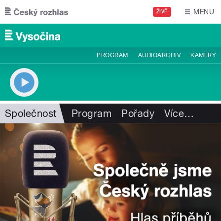
Přejít k hlavnímu obsahu
MENU
ŽIVĚ
PROGRAM
AUDIOARCHIV
KAMERY
Společnost
Program
Pořady
Více
…