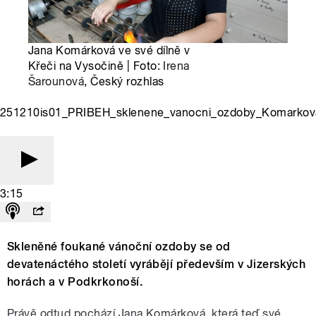
Jana Komárková ve své dílně v
Křeči na Vysočině | Foto:
Irena
Šarounová
, Český rozhlas
251210is01_PRIBEH_sklenene_vanocni_ozdoby_Komarko
3:15
Skleněné foukané vánoční ozdoby se od
devatenáctého století vyrábějí především v Jizerských
horách a v Podkrkonoší.
Právě odtud pochází Jana Komárková, která teď své