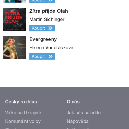
Zítra přijde Olah
Martin Sichinger
Koupit
Evergreeny
Helena Vondráčková
Koupit
Český rozhlas
O nás
Válka na Ukrajině
Jak nás naladíte
Komunální volby
Nápověda