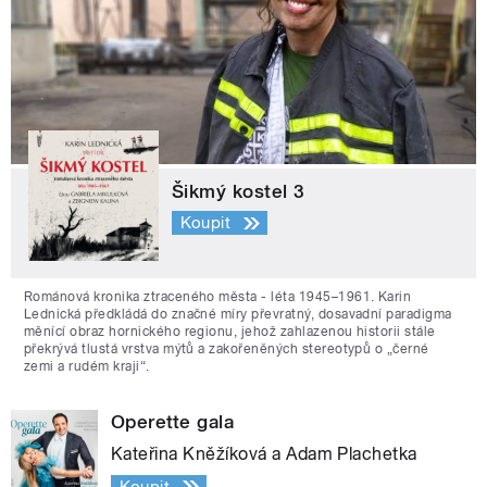
Šikmý kostel 3
Koupit
Románová kronika ztraceného města - léta 1945–1961. Karin
Lednická předkládá do značné míry převratný, dosavadní paradigma
měnící obraz hornického regionu, jehož zahlazenou historii stále
překrývá tlustá vrstva mýtů a zakořeněných stereotypů o „černé
zemi a rudém kraji“.
Operette gala
Kateřina Kněžíková a Adam Plachetka
Koupit