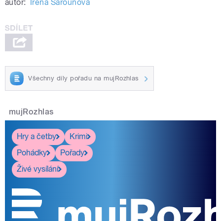
autor:
Irena Šarounová
Všechny díly pořadu na mujRozhlas
mujRozhlas
Hry a četby
Krimi
Pohádky
Pořady
Živé vysílání