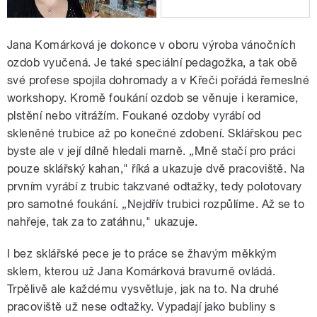
Jana Komárková je dokonce v oboru výroba vánočních
ozdob vyučená. Je také speciální pedagožka, a tak obě
své profese spojila dohromady a v Křeči pořádá řemeslné
workshopy. Kromě foukání ozdob se věnuje i keramice,
plstění nebo vitrážím. Foukané ozdoby vyrábí od
skleněné trubice až po konečné zdobení. Sklářskou pec
byste ale v její dílně hledali marně.
„
Mně stačí pro práci
pouze sklářský kahan," říká a ukazuje dvě pracoviště. Na
prvním vyrábí z trubic takzvané odtažky, tedy polotovary
pro samotné foukání.
„
Nejdřív trubici rozpůlíme. Až se to
nahřeje, tak za to zatáhnu," ukazuje.
I bez sklářské pece je to práce se žhavým měkkým
sklem, kterou už Jana Komárková bravurně ovládá.
Trpělivě ale každému vysvětluje, jak na to. Na druhé
pracoviště už nese odtažky. Vypadají jako bubliny s