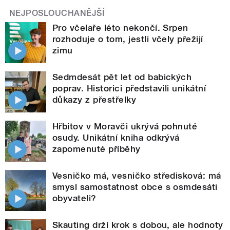
NEJPOSLOUCHANĚJŠÍ
Pro včelaře léto nekončí. Srpen
rozhoduje o tom, jestli včely přežijí
zimu
Sedmdesát pět let od babických
poprav. Historici představili unikátní
důkazy z přestřelky
Hřbitov v Moravči ukrývá pohnuté
osudy. Unikátní kniha odkrývá
zapomenuté příběhy
Vesničko má, vesničko středisková: má
smysl samostatnost obce s osmdesáti
obyvateli?
Skauting drží krok s dobou, ale hodnoty