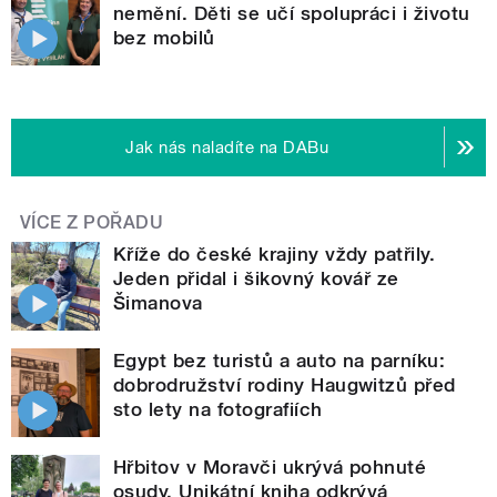
nemění. Děti se učí spolupráci i životu
bez mobilů
Jak nás naladíte na DABu
VÍCE Z POŘADU
Kříže do české krajiny vždy patřily.
Jeden přidal i šikovný kovář ze
Šimanova
Egypt bez turistů a auto na parníku:
dobrodružství rodiny Haugwitzů před
sto lety na fotografiích
Hřbitov v Moravči ukrývá pohnuté
osudy. Unikátní kniha odkrývá