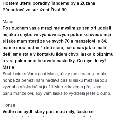
Hostem úterní poradny Tandemu byla Zuzana
Pěchotová ze sdružení Život 90.
Marie
Posloucham vas a mrazi me myslim ze seniori udelali
nejakou chybu ve vychove svych potomku uvedomuji
si jake mam stesti ze ve svych 70 a manzelovi je 84,
mame moc hodne 4 deti staraji se o nas jak o male
deti jsme stale v kontaktu lidem chybi laska k bliznimu
a vira pak mame takoveto nasledky. Co myslíte vy?
Marie
Souhlasím s Vámi paní Marie, lásky mezi nami je málo,
honba za penězi nám nedává čas si lásku mezi sebou
vyznat a následně si ji užít.Moc zdravím a přeji vám i
panu manželovi, aby vám láska to vydržela ještě dlouho.
Honza
Vedle nás bydlí starý pán, moc milý, často se