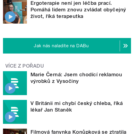
Ergoterapie není jen léčba prací.
Pomáhá lidem znovu zvládat obyčejný
život, říká terapeutka
Jak nás naladíte na DABu
VÍCE Z POŘADU
Marie Černá: Jsem chodící reklamou
výrobků z Vysočiny
V Británii mi chybí český chleba, říká
lékař Jan Staněk
Filmová fanynka Konůpková se ztratila