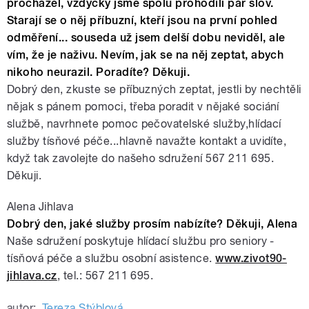
procházel, vždycky jsme spolu prohodili pár slov.
Starají se o něj příbuzní, kteří jsou na první pohled
odměření... souseda už jsem delší dobu neviděl, ale
vím, že je naživu. Nevím, jak se na něj zeptat, abych
nikoho neurazil. Poradíte? Děkuji.
Dobrý den, zkuste se příbuzných zeptat, jestli by nechtěli
nějak s pánem pomoci, třeba poradit v nějaké sociání
službě, navrhnete pomoc pečovatelské služby,hlídací
služby tísňové péče...hlavně navažte kontakt a uvidíte,
když tak zavolejte do našeho sdružení 567 211 695.
Děkuji.
Alena Jihlava
Dobrý den, jaké služby prosím nabízíte? Děkuji, Alena
Naše sdružení poskytuje hlídací službu pro seniory -
tísňová péče a službu osobní asistence.
www.zivot90-
jihlava.cz
, tel.: 567 211 695.
autor:
Tereza Stýblová