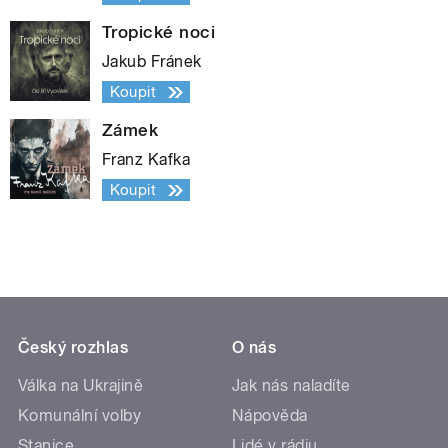
Tropické noci
Jakub Fránek
Koupit
Zámek
Franz Kafka
Koupit
Český rozhlas
O nás
Válka na Ukrajině
Jak nás naladíte
Komunální volby
Nápověda
Stanice
Lidé v rádiu