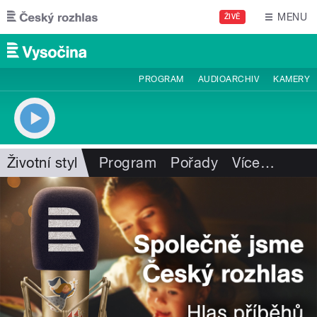
Přejít k hlavnímu obsahu
MENU
ŽIVĚ
PROGRAM
AUDIOARCHIV
KAMERY
Životní styl
Program
Pořady
Více
…