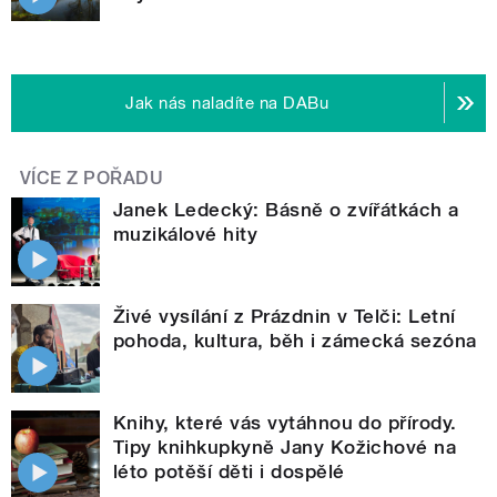
Jak nás naladíte na DABu
VÍCE Z POŘADU
Janek Ledecký: Básně o zvířátkách a
muzikálové hity
Živé vysílání z Prázdnin v Telči: Letní
pohoda, kultura, běh i zámecká sezóna
Knihy, které vás vytáhnou do přírody.
Tipy knihkupkyně Jany Kožichové na
léto potěší děti i dospělé