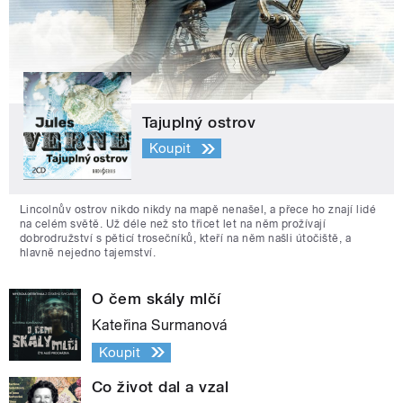
Tajuplný ostrov
Koupit
Lincolnův ostrov nikdo nikdy na mapě nenašel, a přece ho znají lidé
na celém světě. Už déle než sto třicet let na něm prožívají
dobrodružství s pěticí trosečníků, kteří na něm našli útočiště, a
hlavně nejedno tajemství.
O čem skály mlčí
Kateřina Surmanová
Koupit
Co život dal a vzal