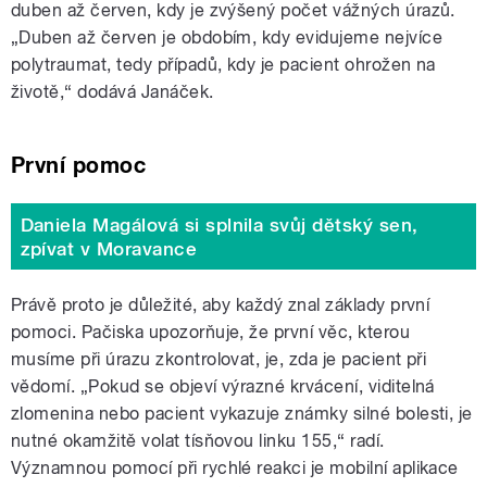
duben až červen, kdy je zvýšený počet vážných úrazů.
„Duben až červen je obdobím, kdy evidujeme nejvíce
polytraumat, tedy případů, kdy je pacient ohrožen na
životě,“ dodává Janáček.
První pomoc
Daniela Magálová si splnila svůj dětský sen,
zpívat v Moravance
Právě proto je důležité, aby každý znal základy první
pomoci. Pačiska upozorňuje, že první věc, kterou
musíme při úrazu zkontrolovat, je, zda je pacient při
vědomí. „Pokud se objeví výrazné krvácení, viditelná
zlomenina nebo pacient vykazuje známky silné bolesti, je
nutné okamžitě volat tísňovou linku 155,“ radí.
Významnou pomocí při rychlé reakci je mobilní aplikace