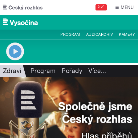
Přejít k hlavnímu obsahu
MENU
ŽIVĚ
PROGRAM
AUDIOARCHIV
KAMERY
Zdraví
Program
Pořady
Více
…