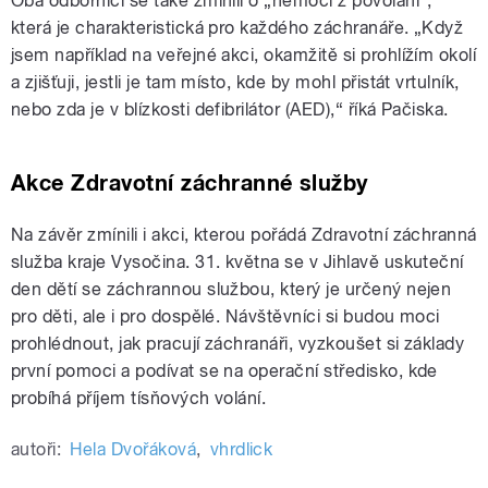
Oba odborníci se také zmínili o „nemoci z povolání“,
která je charakteristická pro každého záchranáře. „Když
jsem například na veřejné akci, okamžitě si prohlížím okolí
a zjišťuji, jestli je tam místo, kde by mohl přistát vrtulník,
nebo zda je v blízkosti defibrilátor (AED),“ říká Pačiska.
Akce Zdravotní záchranné služby
Na závěr zmínili i akci, kterou pořádá Zdravotní záchranná
služba kraje Vysočina. 31. května se v Jihlavě uskuteční
den dětí se záchrannou službou, který je určený nejen
pro děti, ale i pro dospělé. Návštěvníci si budou moci
prohlédnout, jak pracují záchranáři, vyzkoušet si základy
první pomoci a podívat se na operační středisko, kde
probíhá příjem tísňových volání.
autoři:
Hela Dvořáková
,
vhrdlick