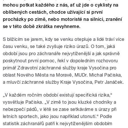
mohou potkat každého z nás, ať už jde o cyklisty na
oblíbených cestách, chodce užívající si první
procházky po zimě, nebo motoristé na silnici, zranění
se v této době zkrátka nevyhneme.
S blížícím se jarem, kdy se venku otepluje a lidé tráví více
času venku, se také zvyšuje riziko úrazů. O tom, jaká
období jsou pro záchranáře nejvytíženější a jak správně
poskytnout první pomoc, řekl v dopoledním rozhovoru
primář Zdravotní záchranné služby kraje Vysočina pro
oblast Nového Města na Moravě, MUDr. Michal Pačiska,
a mluvčí záchranné služby Kraje Vysočina, Petr Janáček.
„V každém ročním období existují specifická rizika,“
vysvětluje Pačiska. „V zimě to jsou kluzké chodníky a
nebezpečí pádů, v létě se zase setkáváme s úrazy při
letních sportech, jako jsou například utonutí.“ Podle
statistik záchranářů patří k nejvytíženějším obdobím