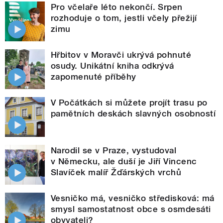
Pro včelaře léto nekončí. Srpen
rozhoduje o tom, jestli včely přežijí
zimu
Hřbitov v Moravči ukrývá pohnuté
osudy. Unikátní kniha odkrývá
zapomenuté příběhy
V Počátkách si můžete projít trasu po
pamětních deskách slavných osobností
Narodil se v Praze, vystudoval
v Německu, ale duší je Jiří Vincenc
Slavíček malíř Žďárských vrchů
Vesničko má, vesničko středisková: má
smysl samostatnost obce s osmdesáti
obyvateli?