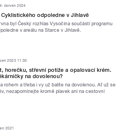
4. červen 2024
z Cyklistického odpoledne v Jihlavě
rvna byl Český rozhlas Vysočina součástí programu
poledne v areálu na Starce v Jihlavě.
rven 2023 11:30
t, horečku, střevní potíže a opalovací krém.
lékárničky na dovolenou?
a rohem a třeba i vy už balíte na dovolenou. Ať už se
iv, nezapomínejte kromě plavek ani na cestovní
den 2021