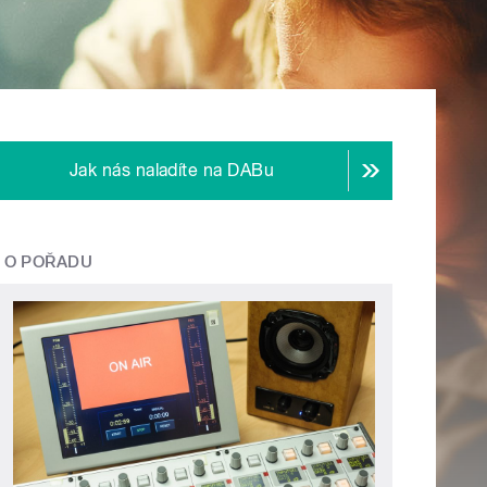
Jak nás naladíte na DABu
O POŘADU