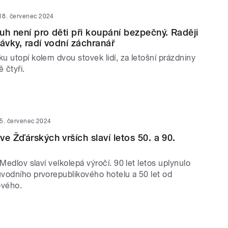
18. červenec 2024
uh není pro děti při koupání bezpečný. Raději
kávky, radí vodní záchranář
 utopí kolem dvou stovek lidí, za letošní prázdniny
 čtyři.
5. červenec 2024
e Žďárských vrších slaví letos 50. a 90.
 Medlov slaví velkolepá výročí. 90 let letos uplynulo
vodního prvorepublikového hotelu a 50 let od
ového.