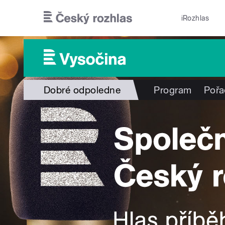
Přejít k hlavnímu obsahu
iRozhlas
Dobré odpoledne
Program
Pořa