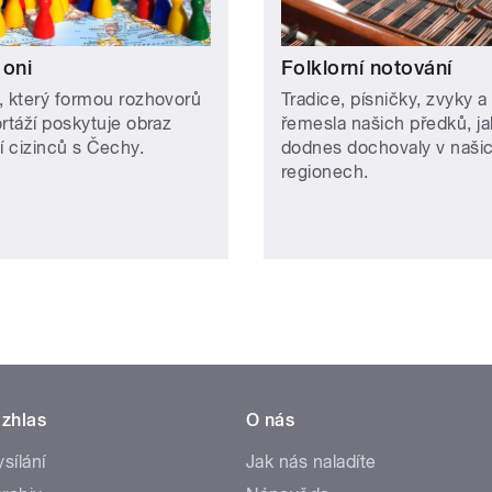
 oni
Folklorní notování
, který formou rozhovorů
Tradice, písničky, zvyky a
ortáží poskytuje obraz
řemesla našich předků, ja
í cizinců s Čechy.
dodnes dochovaly v naši
regionech.
zhlas
O nás
ysílání
Jak nás naladíte