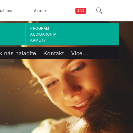
ozhlase
Více
ŽIVĚ
PROGRAM
AUDIOARCHIV
KAMERY
k nás naladíte
Kontakt
Více
…