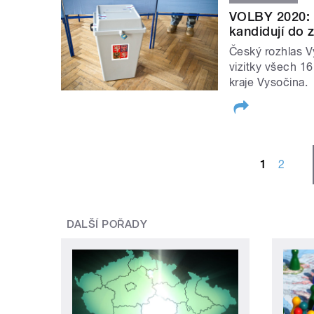
VOLBY 2020: Po
kandidují do 
Český rozhlas V
vizitky všech 16
kraje Vysočina.
STRÁNKY
1
2
DALŠÍ POŘADY