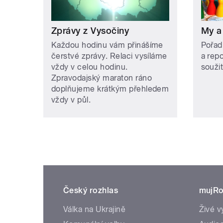
Zprávy z Vysočiny
My a
Každou hodinu vám přinášíme
Pořad
čerstvé zprávy. Relaci vysíláme
a rep
vždy v celou hodinu.
soužit
Zpravodajský maraton ráno
doplňujeme krátkým přehledem
vždy v půl.
Český rozhlas
mujRo
Válka na Ukrajině
Živé v