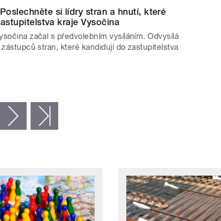
slechněte si lídry stran a hnutí, které
zastupitelstva kraje Vysočina
ysočina začal s předvolebním vysíláním. Odvysílá
 zástupců stran, které kandidují do zastupitelstva
následující ›
poslední »