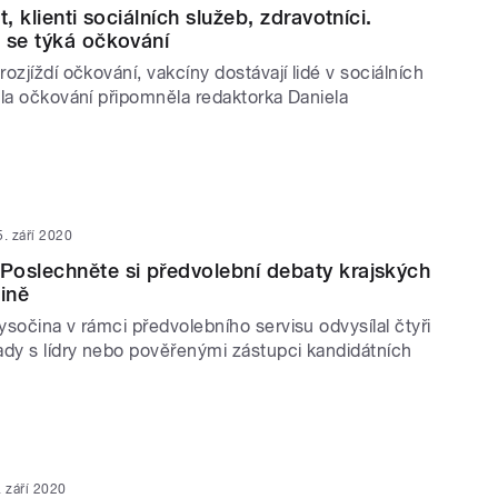
t, klienti sociálních služeb, zdravotníci.
 se týká očkování
ozjíždí očkování, vakcíny dostávají lidé v sociálních
dla očkování připomněla redaktorka Daniela
5. září 2020
oslechněte si předvolební debaty krajských
čině
sočina v rámci předvolebního servisu odvysílal čtyři
ady s lídry nebo pověřenými zástupci kandidátních
. září 2020