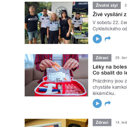
Životní styl
2
Živé vysílání 
V sobotu 22. če
Cyklistického od
Zdraví
29. če
Léky na boles
Co sbalit do 
Prázdniny jsou z
chystáte kamkol
lékárničku.
Zdraví
14. le