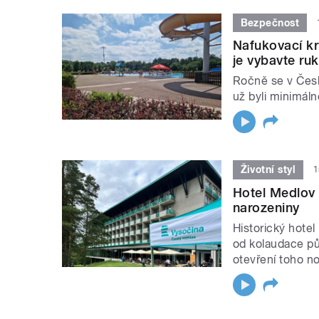
Bezpečnost
Nafukovací kr
je vybavte ru
Ročně se v Česku
už byli minimálně
Životní styl
1
Hotel Medlov v
narozeniny
Historický hotel
od kolaudace pů
otevření toho n