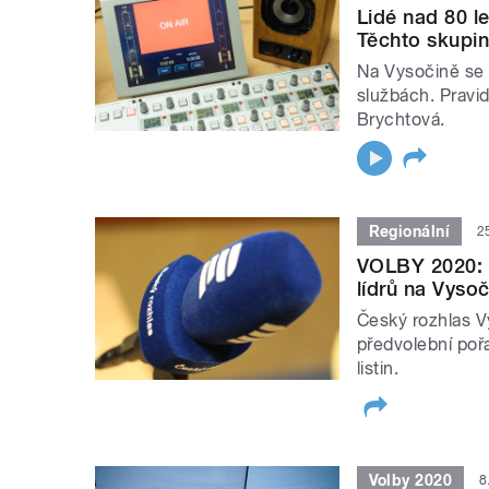
Lidé nad 80 le
Těchto skupin
Na Vysočině se r
službách. Pravi
Brychtová.
Regionální
2
VOLBY 2020: P
lídrů na Vyso
Český rozhlas Vy
předvolební poř
listin.
Volby 2020
8