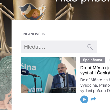
NEJNOVĚJŠÍ
Společnost
1
Dolní Město j
vysílal i Česk
Dolní Město na H
Vysočina. Přímo 
vydání pořadu 