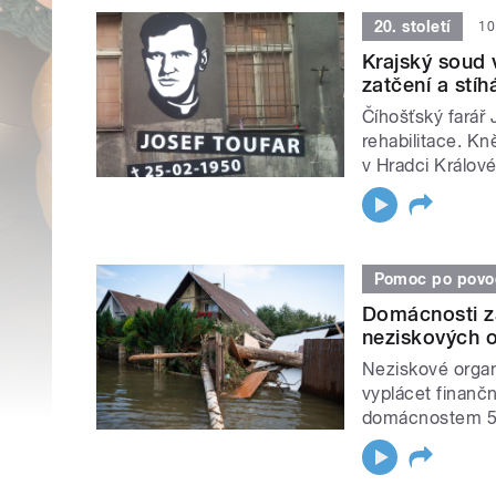
20. století
10
Krajský soud 
zatčení a stíh
Číhošťský farář 
rehabilitace. K
v Hradci Králové
Pomoc po povo
Domácnosti z
neziskových o
Neziskové organi
vyplácet finanč
domácnostem 50