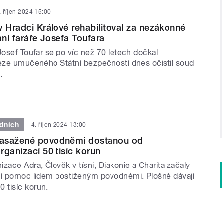
. říjen 2024 15:00
v Hradci Králové rehabilitoval za nezákonné
ání faráře Josefa Toufara
Josef Toufar se po víc než 70 letech dočkal
něze umučeného Státní bezpečností dnes očistil soud
.
dních
4. říjen 2024 13:00
asažené povodněmi dostanou od
rganizací 50 tisíc korun
zace Adra, Člověk v tísni, Diakonie a Charita začaly
ní pomoc lidem postiženým povodněmi. Plošně dávají
 tisíc korun.