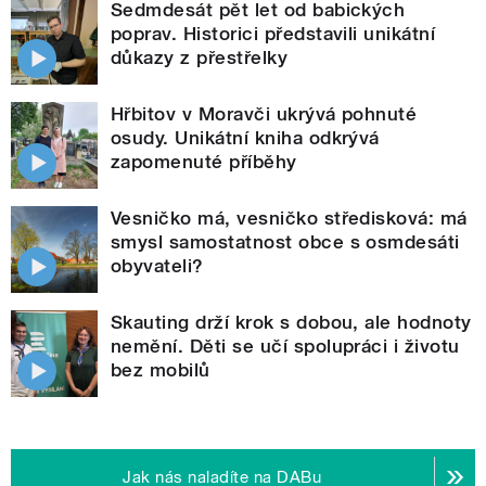
Sedmdesát pět let od babických
poprav. Historici představili unikátní
důkazy z přestřelky
Hřbitov v Moravči ukrývá pohnuté
osudy. Unikátní kniha odkrývá
zapomenuté příběhy
Vesničko má, vesničko středisková: má
smysl samostatnost obce s osmdesáti
obyvateli?
Skauting drží krok s dobou, ale hodnoty
nemění. Děti se učí spolupráci i životu
bez mobilů
Jak nás naladíte na DABu