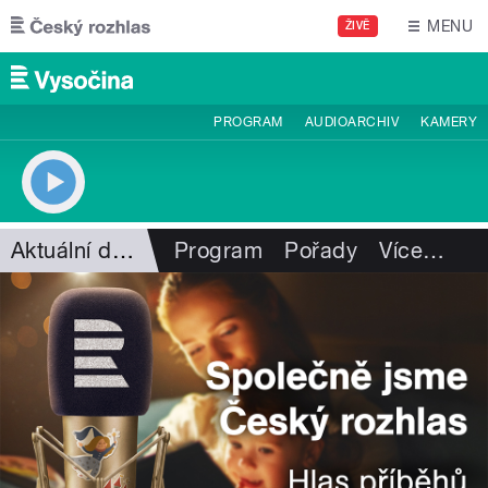
Přejít k hlavnímu obsahu
MENU
ŽIVĚ
PROGRAM
AUDIOARCHIV
KAMERY
Aktuální dění
Program
Pořady
Více
…