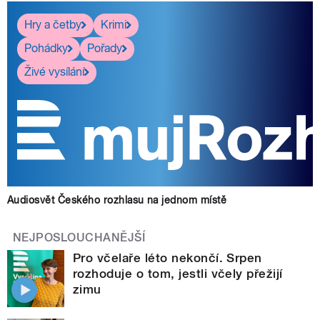
Hry a četby
Krimi
Pohádky
Pořady
Živé vysílání
Audiosvět Českého rozhlasu na jednom místě
NEJPOSLOUCHANĚJŠÍ
Pro včelaře léto nekončí. Srpen
rozhoduje o tom, jestli včely přežijí
zimu