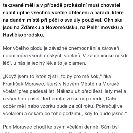
takzvané měli a v případě prokázání musí chovatel
spálit úplně všechno včetně oblečení a nářadí, které
na daném místě při péči o své úly používal. Ohniska
jsou na Žďársku a Novoměstsku, na Pelhřimovsku a
Havlíčkobrodsku.
Mor včelího plodu je závažné onemocnění a zároveň
noční můra všech českých včelařů. V zahraničí se někde
léčí, u nás je jediný lék a to je plamen.
„Když jsem to letos zjistil, to by pro mě šok,“ říká
František Moravec, který v Novém Městě na Moravě
včelaří přes padesát let. Nákazu už před šesti lety měl a
o všechno přišel. Teď doufá, že se nepotvrdí. „Další
odběr měli nebo vzorku bude za půl roku. Pokračuji ve
včelaření a čekám do toho podzimu, kdy to bude jasné.“
Pan Moravec chodí ke svým včelám denně. Sám byl