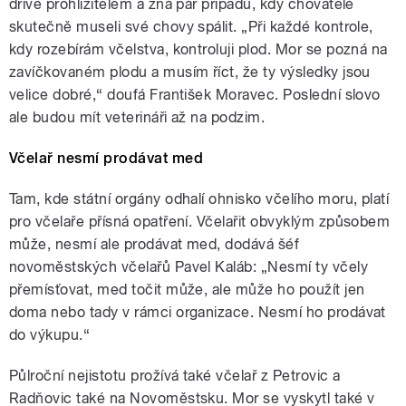
dříve prohlížitelem a zná pár případů, kdy chovatelé
skutečně museli své chovy spálit. „Při každé kontrole,
kdy rozebírám včelstva, kontroluji plod. Mor se pozná na
zavíčkovaném plodu a musím říct, že ty výsledky jsou
velice dobré,“ doufá František Moravec. Poslední slovo
ale budou mít veterináři až na podzim.
Včelař nesmí prodávat med
Tam, kde státní orgány odhalí ohnisko včelího moru, platí
pro včelaře přísná opatření. Včelařit obvyklým způsobem
může, nesmí ale prodávat med, dodává šéf
novoměstských včelařů Pavel Kaláb: „Nesmí ty včely
přemísťovat, med točit může, ale může ho použít jen
doma nebo tady v rámci organizace. Nesmí ho prodávat
do výkupu.“
Půlroční nejistotu prožívá také včelař z Petrovic a
Radňovic také na Novoměstsku. Mor se vyskytl také v