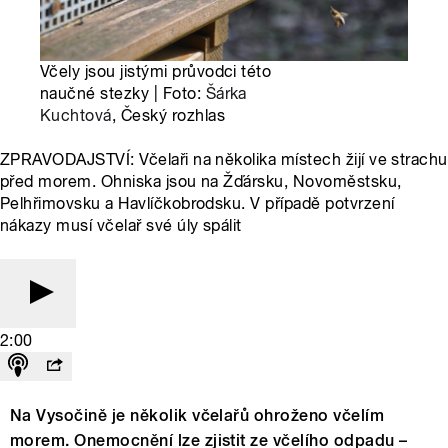
Včely jsou jistými průvodci této
naučné stezky | Foto:
Šárka
Kuchtová
, Český rozhlas
ZPRAVODAJSTVÍ: Včelaři na několika místech žijí ve strachu
před morem. Ohniska jsou na Žďársku, Novoměstsku,
Pelhřimovsku a Havlíčkobrodsku. V případě potvrzení
nákazy musí včelař své úly spálit
2:00
Na Vysočině je několik včelařů ohroženo včelím
morem. Onemocnění lze zjistit ze včelího odpadu –