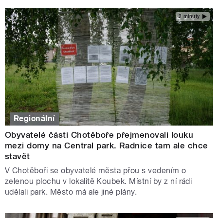
2 minuty
Regionální
Obyvatelé části Chotěboře přejmenovali louku
mezi domy na Central park. Radnice tam ale chce
stavět
V Chotěboři se obyvatelé města přou s vedením o
zelenou plochu v lokalitě Koubek. Místní by z ní rádi
udělali park. Město má ale jiné plány.