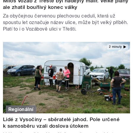
Miloš Vozáb z Třeště byl nadějný malíř. Velké plány
ale zhatil bouřlivý konec války
Za obyčejnou červenou plechovou cedulí, která už
spoustu let označuje název ulice, může být velký příběh.
Platí to i o Vozábově ulici v Třešti.
2 minuty
Regionální
Lidé z Vysočiny – sběratelé jahod. Pole určené
k samosběru vzali doslova útokem