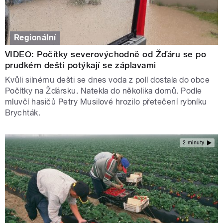
Regionální
VIDEO: Počítky severovýchodně od Žďáru se po
prudkém dešti potýkají se záplavami
Kvůli silnému dešti se dnes voda z polí dostala do obce
Počítky na Žďársku. Natekla do několika domů. Podle
mluvčí hasičů Petry Musilové hrozilo přetečení rybníku
Brychták.
2 minuty