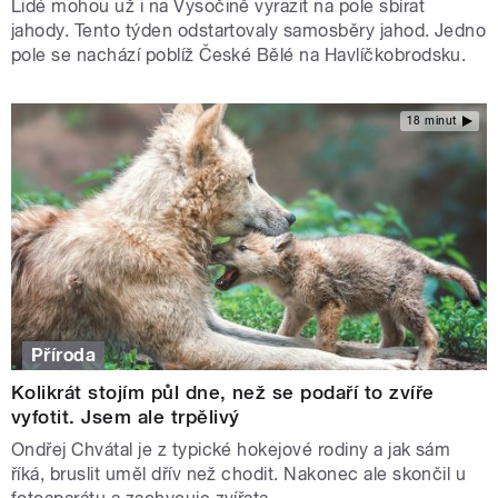
Lidé mohou už i na Vysočině vyrazit na pole sbírat
jahody. Tento týden odstartovaly samosběry jahod. Jedno
pole se nachází poblíž České Bělé na Havlíčkobrodsku.
18 minut
Příroda
Kolikrát stojím půl dne, než se podaří to zvíře
vyfotit. Jsem ale trpělivý
Ondřej Chvátal je z typické hokejové rodiny a jak sám
říká, bruslit uměl dřív než chodit. Nakonec ale skončil u