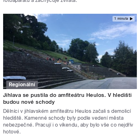
fotoaparátu a zachycuje zvířata.
1 minuta
Regionální
Jihlava se pustila do amfiteátru Heulos. V hledišti
budou nové schody
Dělníci v jihlavském amfiteátru Heulos začali s demolicí
hlediště. Kamenné schody byly podle vedení města
nebezpečné. Pracují i o víkendu, aby bylo vše co nejdřív
hotové.