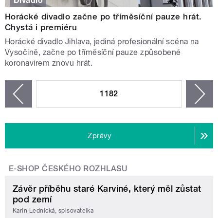
Divadlo
Horácké divadlo začne po tříměsíční pauze hrát.
Chystá i premiéru
Horácké divadlo Jihlava, jediná profesionální scéna na
Vysočině, začne po tříměsíční pauze způsobené
koronavirem znovu hrát.
STRÁNKY
1182
n
zí
Zprávy
E-SHOP ČESKÉHO ROZHLASU
Závěr příběhu staré Karviné, který měl zůstat
pod zemí
Karin Lednická, spisovatelka