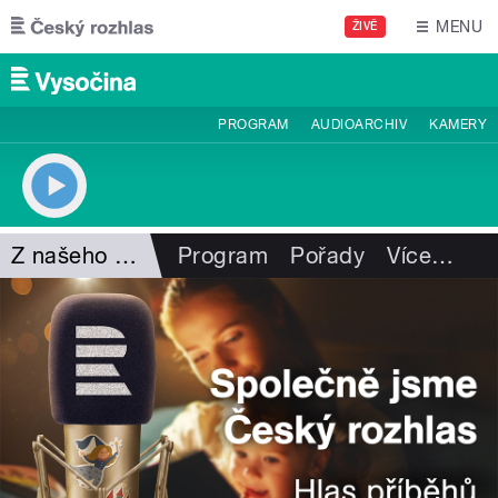
Přejít k hlavnímu obsahu
MENU
ŽIVĚ
PROGRAM
AUDIOARCHIV
KAMERY
Z našeho vysílání
Program
Pořady
Více
…