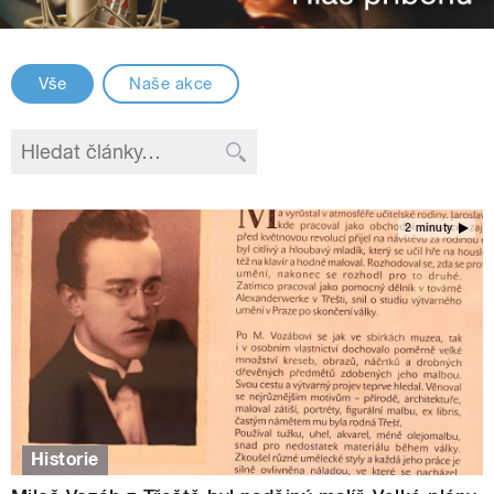
Vše
Naše akce
2 minuty
Historie