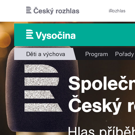
Přejít k hlavnímu obsahu
iRozhlas
Děti a výchova
Program
Pořady