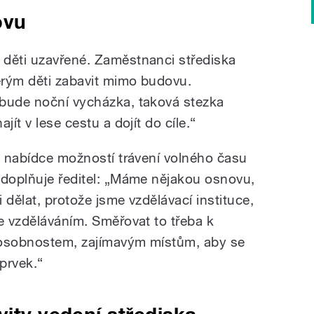
ovu
 děti uzavřené. Zaměstnanci střediska
terým děti zabavit mimo budovu.
 bude noční vycházka, taková stezka
jít v lese cestu a dojít do cíle.“
 v nabídce možností trávení volného času
 doplňuje ředitel: „Máme nějakou osnovu,
 dělat, protože jsme vzdělávací instituce,
e vzděláváním. Směřovat to třeba k
 osobnostem, zajímavým místům, aby se
 prvek.“