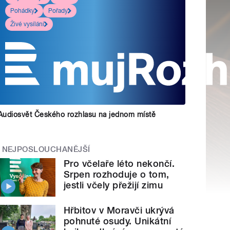
Pohádky
Pořady
Živé vysílání
Audiosvět Českého rozhlasu na jednom místě
NEJPOSLOUCHANĚJŠÍ
Pro včelaře léto nekončí.
Srpen rozhoduje o tom,
jestli včely přežijí zimu
Hřbitov v Moravči ukrývá
pohnuté osudy. Unikátní