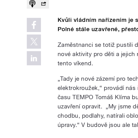
Kvůli vládním nařízením je
Polné stále uzavřené, přest
Zaměstnanci se totiž pustili 
nové aktivity pro děti a jejic
tento víkend.
„Tady je nové zázemí pro tec
elektrokroužek,“ provádí nás
času TEMPO Tomáš Klíma bud
uzavření opravit. „My jsme dě
chodbu, podlahy, natírali ob
úpravy.“ V budově jsou ale ta