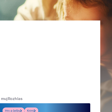
mujRozhlas
Hry a četby
Krimi