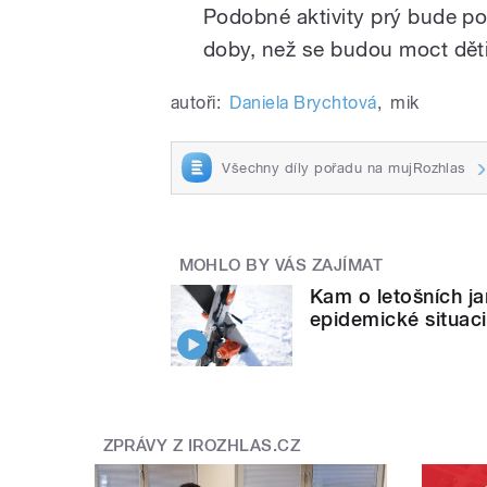
Podobné aktivity prý bude p
doby, než se budou moct děti 
autoři:
Daniela Brychtová
,
mik
Všechny díly pořadu na mujRozhlas
MOHLO BY VÁS ZAJÍMAT
Kam o letošních ja
epidemické situaci
ZPRÁVY Z IROZHLAS.CZ