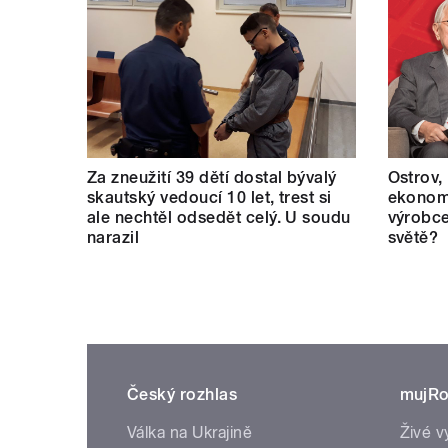
Za zneužití 39 dětí dostal bývalý
Ostrov,
skautský vedoucí 10 let, trest si
ekonomi
ale nechtěl odsedět celý. U soudu
výrobce
narazil
světě?
Český rozhlas
mujRo
Válka na Ukrajině
Živé v