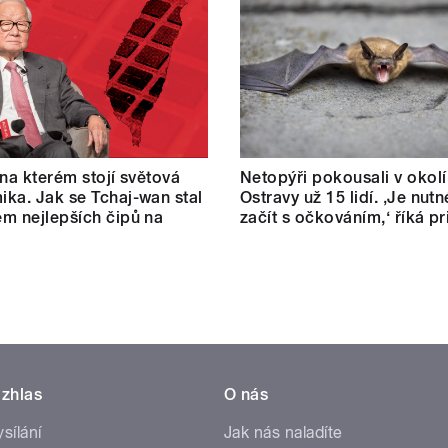
 na kterém stojí světová
Netopýři pokousali v okolí
ka. Jak se Tchaj-wan stal
Ostravy už 15 lidí. ‚Je nut
m nejlepších čipů na
začít s očkováním,‘ říká p
zhlas
O nás
ysílání
Jak nás naladíte