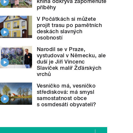
kniha odkrývá zapomenuté
příběhy
V Počátkách si můžete
projít trasu po pamětních
deskách slavných
osobností
Narodil se v Praze,
vystudoval v Německu, ale
duší je Jiří Vincenc
Slavíček malíř Žďárských
vrchů
Vesničko má, vesničko
středisková: má smysl
samostatnost obce
s osmdesáti obyvateli?