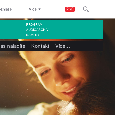
ozhlase
Více
ŽIVĚ
PROGRAM
AUDIOARCHIV
KAMERY
ás naladíte
Kontakt
Více
…