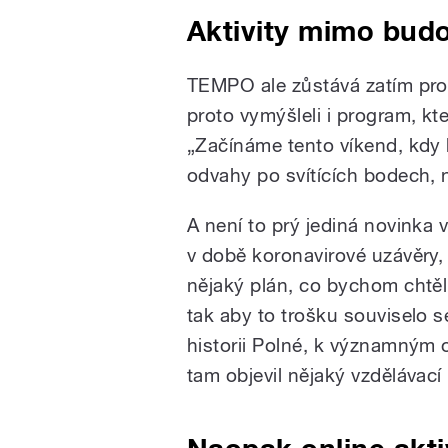
Aktivity mimo bud
TEMPO ale zůstává zatím pro
proto vymýšleli i program, k
„Začínáme tento víkend, kdy
odvahy po svítících bodech, na
A není to prý jediná novinka
v době koronavirové uzávěry,
nějaký plán, co bychom chtěli
tak aby to trošku souviselo s
historii Polné, k významným
tam objevil nějaký vzdělávací