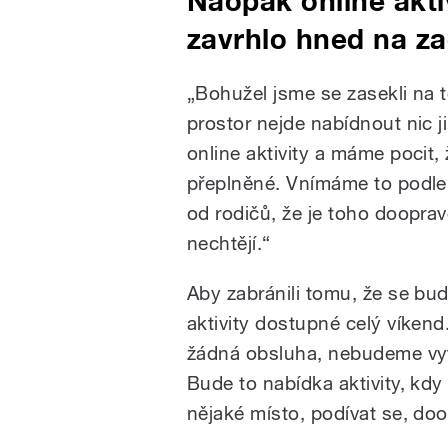
Naopak online akti
zavrhlo hned na z
„Bohužel jsme se zasekli na t
prostor nejde nabídnout nic 
online aktivity a máme pocit, 
přeplněné. Vnímáme to podle
od rodičů, že je toho doopravd
nechtějí.“
Aby zabránili tomu, že se bu
aktivity dostupné celý víken
žádná obsluha, nebudeme vyt
Bude to nabídka aktivity, kdy 
nějaké místo, podívat se, doop