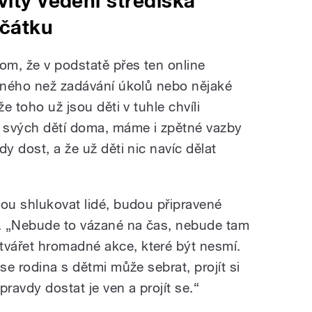
vity vedení střediska
ačátku
om, že v podstatě přes ten online
jiného než zadávání úkolů nebo nějaké
že toho už jsou děti v tuhle chvíli
 svých dětí doma, máme i zpětné vazby
y dost, a že už děti nic navíc dělat
dou shlukovat lidé, budou připravené
d. „Nebude to vázané na čas, nebude tam
vářet hromadné akce, které být nesmí.
se rodina s dětmi může sebrat, projít si
ravdy dostat je ven a projít se.“