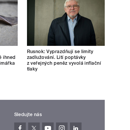
Rusnok: Vyprazdňují se limity
né ihned
zadlužování. Lití poptávky
rimářka
z veřejných peněz vyvolá inflační
tlaky
Sledujte nás