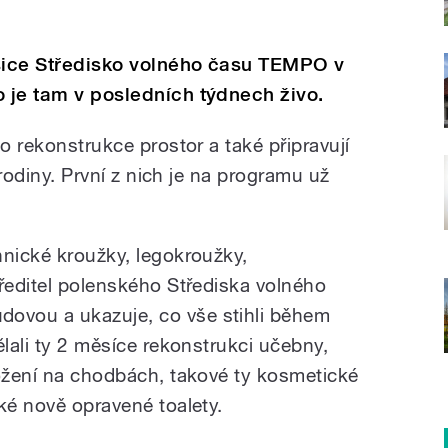
 sice Středisko volného času TEMPO v
o je tam v posledních týdnech živo.
do rekonstrukce prostor a také připravují
h rodiny. První z nich je na programu už
hnické kroužky, legokroužky,
 ředitel polenského Střediska volného
ovou a ukazuje, co vše stihli během
lali ty 2 měsíce rekonstrukci učebny,
ložení na chodbách, takové ty kosmetické
ké nově opravené toalety.