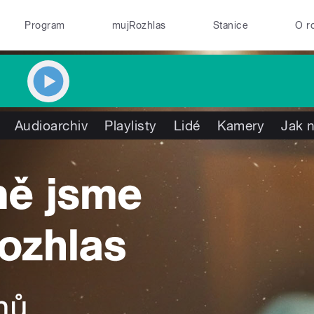
Program
mujRozhlas
Stanice
O r
Audioarchiv
Playlisty
Lidé
Kamery
Jak n