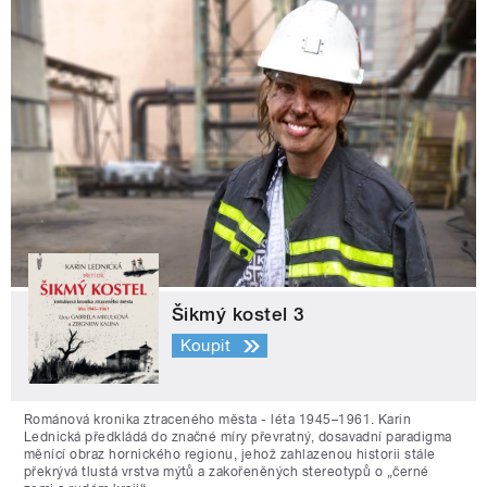
Šikmý kostel 3
Koupit
Románová kronika ztraceného města - léta 1945–1961. Karin
Lednická předkládá do značné míry převratný, dosavadní paradigma
měnící obraz hornického regionu, jehož zahlazenou historii stále
překrývá tlustá vrstva mýtů a zakořeněných stereotypů o „černé