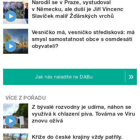
Narodil se v Praze, vystudoval
v Německu, ale duší je Jiří Vincenc
Slavíček malíř Žďárských vrchů
Vesničko má, vesničko středisková: má
smysl samostatnost obce s osmdesáti
obyvateli?
Jak nás naladíte na DABu
VÍCE Z POŘADU
Z bývalé rozvodny je udírna, náhon se
využívá k chlazení piva. Továrna ve Víru
znovu ožívá
Kříže do české krajiny vždy patřily.