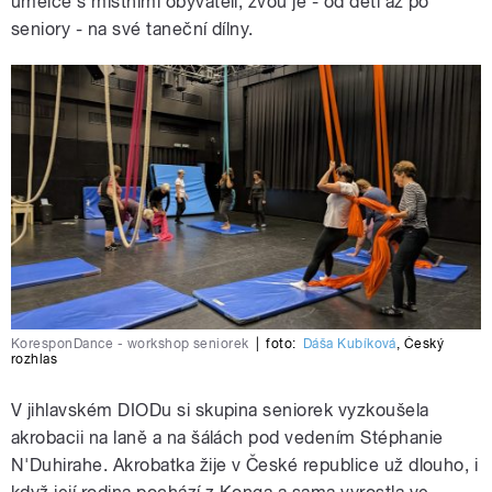
umělce s místními obyvateli, zvou je - od dětí až po
seniory - na své taneční dílny.
KoresponDance - workshop seniorek
|
foto:
Dáša Kubíková
,
Český
rozhlas
V jihlavském DIODu si skupina seniorek vyzkoušela
akrobacii na laně a na šálách pod vedením Stéphanie
N'Duhirahe. Akrobatka žije v České republice už dlouho, i