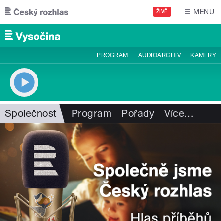
Přejít k hlavnímu obsahu
MENU
ŽIVĚ
PROGRAM
AUDIOARCHIV
KAMERY
Společnost
Program
Pořady
Více
…