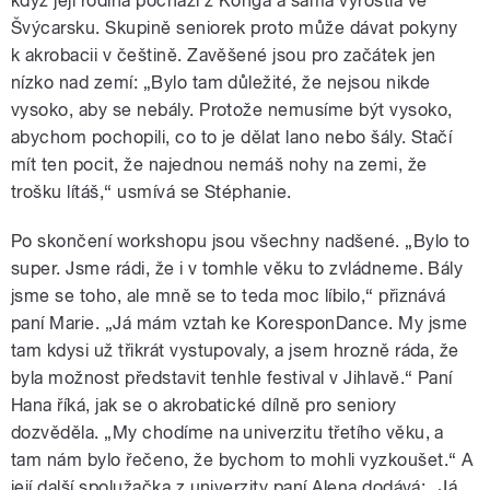
když její rodina pochází z Konga a sama vyrostla ve
Švýcarsku. Skupině seniorek proto může dávat pokyny
k akrobacii v češtině. Zavěšené jsou pro začátek jen
nízko nad zemí: „Bylo tam důležité, že nejsou nikde
vysoko, aby se nebály. Protože nemusíme být vysoko,
abychom pochopili, co to je dělat lano nebo šály. Stačí
mít ten pocit, že najednou nemáš nohy na zemi, že
trošku lítáš,“ usmívá se Stéphanie.
Po skončení workshopu jsou všechny nadšené. „Bylo to
super. Jsme rádi, že i v tomhle věku to zvládneme. Bály
jsme se toho, ale mně se to teda moc líbilo,“ přiznává
paní Marie. „Já mám vztah ke KoresponDance. My jsme
tam kdysi už třikrát vystupovaly, a jsem hrozně ráda, že
byla možnost představit tenhle festival v Jihlavě.“ Paní
Hana říká, jak se o akrobatické dílně pro seniory
dozvěděla. „My chodíme na univerzitu třetího věku, a
tam nám bylo řečeno, že bychom to mohli vyzkoušet.“ A
její další spolužačka z univerzity paní Alena dodává: „Já