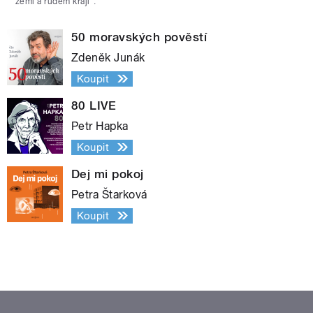
zemi a rudém kraji“.
50 moravských pověstí
Zdeněk Junák
Koupit
80 LIVE
Petr Hapka
Koupit
Dej mi pokoj
Petra Štarková
Koupit