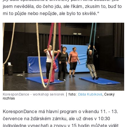
jsem nevěděla, do čeho jdu, ale říkám, zkusím to, buď to
mi to půjde nebo nepůjde, ale bylo to skvělé.“
KoresponDance - workshop seniorek
|
foto:
Dáša Kubíková
,
Český
rozhlas
KoresponDance má hlavní program o víkendu 11. - 13.
července na žďárském zámku, ale už dnes v 10:30
(odpoledne vynechat) a znovu v 15 hodin můžete vidět