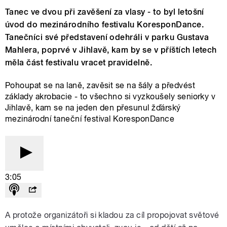
Tanec ve dvou při zavěšení za vlasy - to byl letošní
úvod do mezinárodního festivalu KoresponDance.
Tanečníci své představení odehráli v parku Gustava
Mahlera, poprvé v Jihlavě, kam by se v příštích letech
měla část festivalu vracet pravidelně.
Pohoupat se na laně, zavěsit se na šály a předvést
základy akrobacie - to všechno si vyzkoušely seniorky v
Jihlavě, kam se na jeden den přesunul žďárský
mezinárodní taneční festival KoresponDance
3:05
A protože organizátoři si kladou za cíl propojovat světové