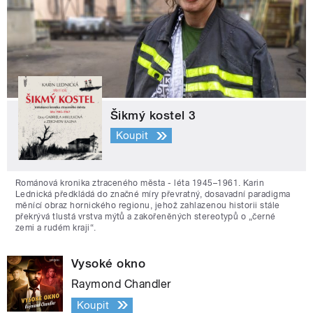
Šikmý kostel 3
Koupit
Románová kronika ztraceného města - léta 1945–1961. Karin
Lednická předkládá do značné míry převratný, dosavadní paradigma
měnící obraz hornického regionu, jehož zahlazenou historii stále
překrývá tlustá vrstva mýtů a zakořeněných stereotypů o „černé
zemi a rudém kraji“.
Vysoké okno
Raymond Chandler
Koupit