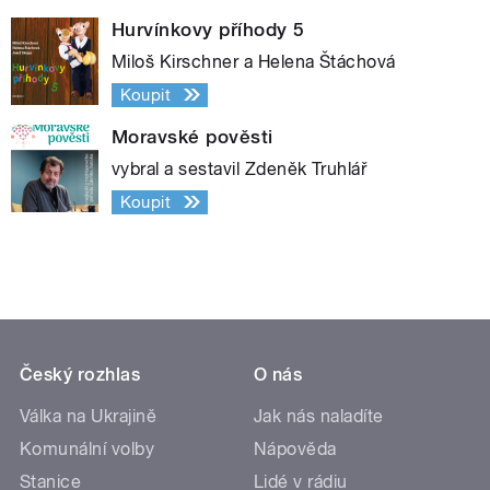
Hurvínkovy příhody 5
Miloš Kirschner a Helena Štáchová
Koupit
Moravské pověsti
vybral a sestavil Zdeněk Truhlář
Koupit
Český rozhlas
O nás
Válka na Ukrajině
Jak nás naladíte
Komunální volby
Nápověda
Stanice
Lidé v rádiu