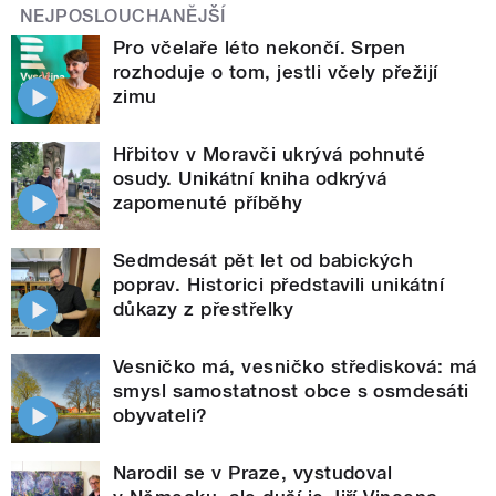
NEJPOSLOUCHANĚJŠÍ
Pro včelaře léto nekončí. Srpen
rozhoduje o tom, jestli včely přežijí
zimu
Hřbitov v Moravči ukrývá pohnuté
osudy. Unikátní kniha odkrývá
zapomenuté příběhy
Sedmdesát pět let od babických
poprav. Historici představili unikátní
důkazy z přestřelky
Vesničko má, vesničko středisková: má
smysl samostatnost obce s osmdesáti
obyvateli?
Narodil se v Praze, vystudoval