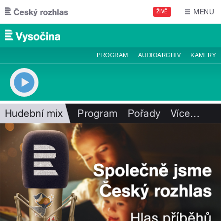
Přejít k hlavnímu obsahu
MENU
ŽIVĚ
PROGRAM
AUDIOARCHIV
KAMERY
Hudební mix
Program
Pořady
Více
…