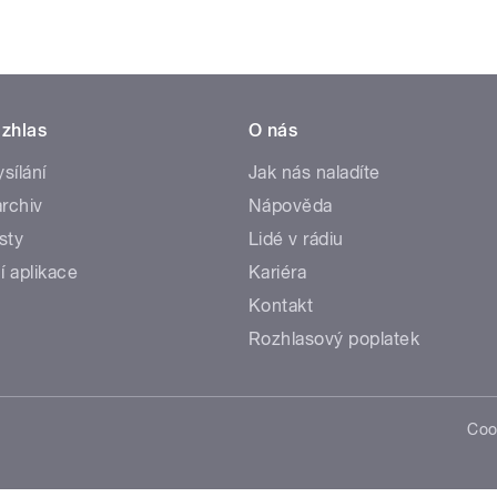
zhlas
O nás
ysílání
Jak nás naladíte
rchiv
Nápověda
sty
Lidé v rádiu
í aplikace
Kariéra
Kontakt
Rozhlasový poplatek
Coo