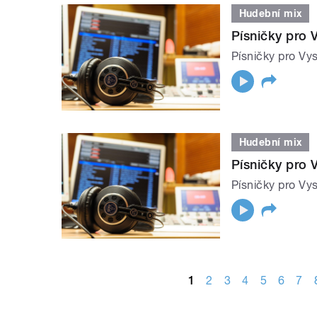
Hudební mix
Písničky pro 
Písničky pro Vys
Hudební mix
Písničky pro 
Písničky pro Vys
STRÁNKY
1
2
3
4
5
6
7