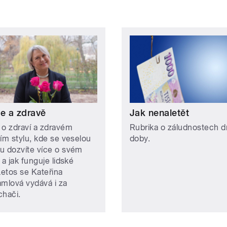
le a zdravě
Jak nenaletět
 o zdraví a zdravém
Rubrika o záludnostech d
ním stylu, kde se veselou
doby.
u dozvíte více o svém
 a jak funguje lidské
Letos se Kateřina
amlová vydává i za
chači.