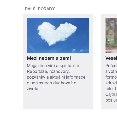
DALŠÍ POŘADY
Mezi nebem a zemí
Vese
Magazín o víře a spiritualitě.
Pořad
Reportáže, rozhovory,
život
pozvánky a aktuální informace
formo
o událostech duchovního
zdraví
života.
tělo. 
Cajth
poslu