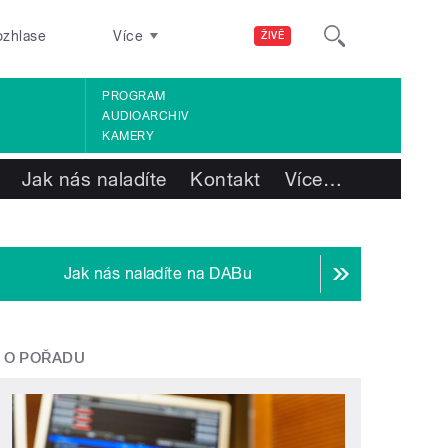
ozhlase
Více
ŽIVĚ
PROGRAM
AUDIOARCHIV
KAMERY
Jak nás naladíte
Kontakt
Více
…
Jak nás naladíte na DABu
O POŘADU