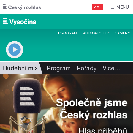
Přejít k hlavnímu obsahu
MENU
ŽIVĚ
PROGRAM
AUDIOARCHIV
KAMERY
Hudební mix
Program
Pořady
Více
…