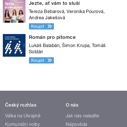
Jezte, ať vám to sluší
Tereza Bebarová, Veronika Pourová,
Andrea Jakešová
Koupit
Román pro pitomce
Lukáš Balabán, Šimon Krupa, Tomáš
Soldán
Koupit
Český rozhlas
O nás
Válka na Ukrajině
Jak nás naladíte
Komunální volby
Nápověda