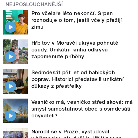
NEJPOSLOUCHANĚJŠÍ
Pro včelaře léto nekončí. Srpen
rozhoduje o tom, jestli včely přežijí
zimu
Hřbitov v Moravči ukrývá pohnuté
osudy. Unikátní kniha odkrývá
zapomenuté příběhy
Sedmdesát pět let od babických
poprav. Historici představili unikátní
důkazy z přestřelky
Vesničko má, vesničko středisková: má
smysl samostatnost obce s osmdesáti
obyvateli?
Narodil se v Praze, vystudoval