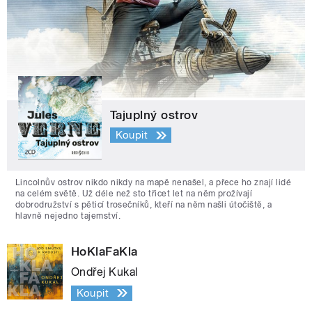
Tajuplný ostrov
Koupit
Lincolnův ostrov nikdo nikdy na mapě nenašel, a přece ho znají lidé
na celém světě. Už déle než sto třicet let na něm prožívají
dobrodružství s pěticí trosečníků, kteří na něm našli útočiště, a
hlavně nejedno tajemství.
HoKlaFaKla
Ondřej Kukal
Koupit