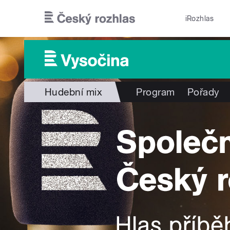
Přejít k hlavnímu obsahu
iRozhlas
Hudební mix
Program
Pořady