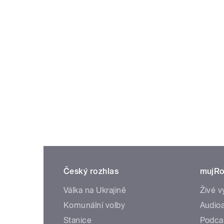
Český rozhlas
mujRo
Válka na Ukrajině
Živé v
Komunální volby
Audioa
Stanice
Podca