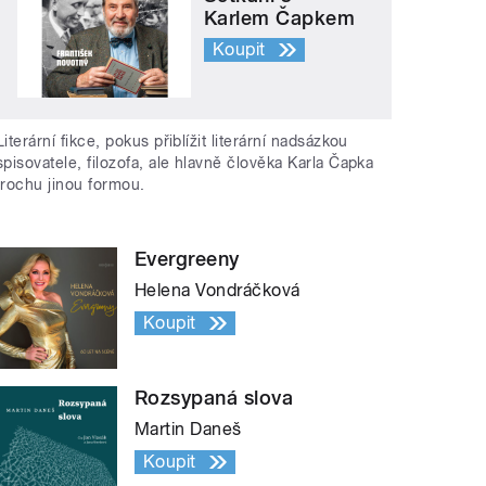
Karlem Čapkem
Koupit
Literární fikce, pokus přiblížit literární nadsázkou
spisovatele, filozofa, ale hlavně člověka Karla Čapka
trochu jinou formou.
Evergreeny
Helena Vondráčková
Koupit
Rozsypaná slova
Martin Daneš
Koupit