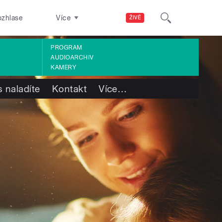
ozhlase
Více
ŽIVĚ
PROGRAM
AUDIOARCHIV
KAMERY
 naladíte
Kontakt
Více
…