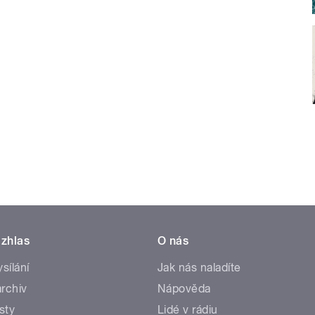
zhlas
O nás
ysílání
Jak nás naladíte
rchiv
Nápověda
sty
Lidé v rádiu