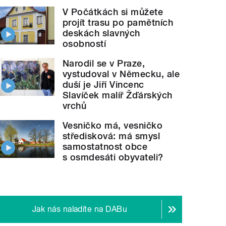
V Počátkách si můžete
projít trasu po pamětních
deskách slavných
osobností
Narodil se v Praze,
vystudoval v Německu, ale
duší je Jiří Vincenc
Slavíček malíř Žďárských
vrchů
Vesničko má, vesničko
středisková: má smysl
samostatnost obce
s osmdesáti obyvateli?
Jak nás naladíte na DABu