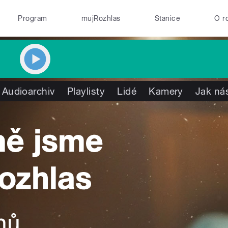
Program
mujRozhlas
Stanice
O r
Audioarchiv
Playlisty
Lidé
Kamery
Jak nás