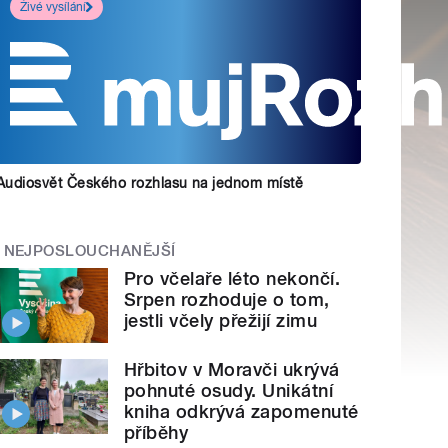
Živé vysílání
Audiosvět Českého rozhlasu na jednom místě
NEJPOSLOUCHANĚJŠÍ
Pro včelaře léto nekončí.
Srpen rozhoduje o tom,
jestli včely přežijí zimu
Hřbitov v Moravči ukrývá
pohnuté osudy. Unikátní
kniha odkrývá zapomenuté
příběhy