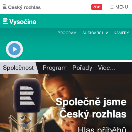
Přejít k hlavnímu obsahu
MENU
ŽIVĚ
PROGRAM
AUDIOARCHIV
KAMERY
Společnost
Program
Pořady
Více
…