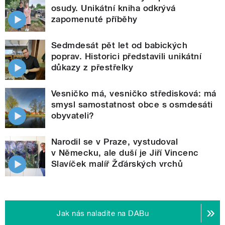
osudy. Unikátní kniha odkrývá
zapomenuté příběhy
Sedmdesát pět let od babických
poprav. Historici představili unikátní
důkazy z přestřelky
Vesničko má, vesničko středisková: má
smysl samostatnost obce s osmdesáti
obyvateli?
Narodil se v Praze, vystudoval
v Německu, ale duší je Jiří Vincenc
Slavíček malíř Žďárských vrchů
Jak nás naladíte na DABu