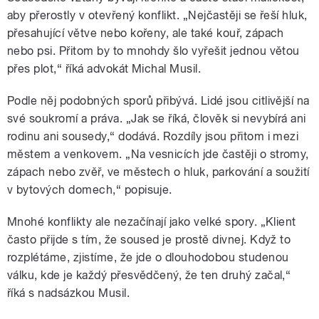
aby přerostly v otevřený konflikt. „Nejčastěji se řeší hluk,
přesahující větve nebo kořeny, ale také kouř, zápach
nebo psi. Přitom by to mnohdy šlo vyřešit jednou větou
přes plot,“ říká advokát Michal Musil.
Podle něj podobných sporů přibývá. Lidé jsou citlivější na
své soukromí a práva. „Jak se říká, člověk si nevybírá ani
rodinu ani sousedy,“ dodává. Rozdíly jsou přitom i mezi
městem a venkovem. „Na vesnicích jde častěji o stromy,
zápach nebo zvěř, ve městech o hluk, parkování a soužití
v bytových domech,“ popisuje.
Mnohé konflikty ale nezačínají jako velké spory. „Klient
často přijde s tím, že soused je prostě divnej. Když to
rozplétáme, zjistíme, že jde o dlouhodobou studenou
válku, kde je každý přesvědčený, že ten druhý začal,“
říká s nadsázkou Musil.