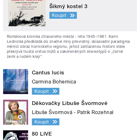
Šikmý kostel 3
Koupit
Románová kronika ztraceného města - léta 1945–1961. Karin
Lednická předkládá do značné míry převratný, dosavadní paradigma
měnící obraz hornického regionu, jehož zahlazenou historii stále
překrývá tlustá vrstva mýtů a zakořeněných stereotypů o „černé
zemi a rudém kraji“.
Cantus lucis
Carmina Bohemica
Koupit
Děkovačky Libuše Švormové
Libuše Švormová - Patrik Rozehnal
Koupit
80 LIVE