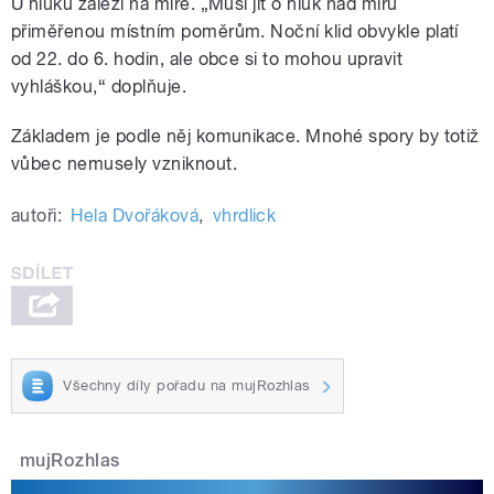
U hluku záleží na míře. „Musí jít o hluk nad míru
přiměřenou místním poměrům. Noční klid obvykle platí
od 22. do 6. hodin, ale obce si to mohou upravit
vyhláškou,“ doplňuje.
Základem je podle něj komunikace. Mnohé spory by totiž
vůbec nemusely vzniknout.
autoři:
Hela Dvořáková
,
vhrdlick
Všechny díly pořadu na mujRozhlas
mujRozhlas