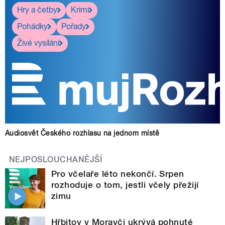
Hry a četby
Krimi
Pohádky
Pořady
Živé vysílání
Audiosvět Českého rozhlasu na jednom místě
NEJPOSLOUCHANĚJŠÍ
Pro včelaře léto nekončí. Srpen
rozhoduje o tom, jestli včely přežijí
zimu
Hřbitov v Moravči ukrývá pohnuté