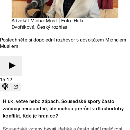
Advokát Michal Musil | Foto:
Hela
Dvořáková
, Český rozhlas
Poslechněte si dopolední rozhovor s advokátem Michalem
Musilem
15:12
Hluk, větve nebo zápach. Sousedské spory často
začínají nenápadně, ale mohou přerůst v dlouhodobý
konflikt. Kde je hranice?
Sousedské vztahy bývají křehké a často stačí maličkost,