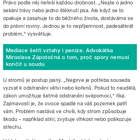
Právo podle něj neřeší každou drobnost. „Nejde o jedno
sekání trávy nebo jedno štěknutí psa. Ale když se to
opakuje a zasahuje to do běžného života, dostáváme se
do právní roviny. Jednou je to nepříjemnost, padesátkrát
problém,“ vysvětluje.
Mediace šetří vztahy i peníze. Advokátka
Miroslava Zápotočná o tom, proč spory nemusí
končit u soudu
U stromů je postup jasný. „Nejprve je potřeba souseda
vyzvat k odstranění větví nebo kořenů. Pokud to neudělá,
zákon umožňuje šetrné odstranění svépomocí,“ říká.
Zajímavostí je, že ovoce spadlé na váš pozemek patří
vám. Problém nastává ve chvíli, kdy strom způsobuje
škodu – například stíní, zvyšuje vlhkost nebo poškozuje
střechu.