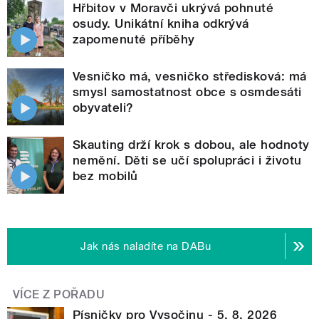
Hřbitov v Moravči ukrývá pohnuté
osudy. Unikátní kniha odkrývá
zapomenuté příběhy
Vesničko má, vesničko středisková: má
smysl samostatnost obce s osmdesáti
obyvateli?
Skauting drží krok s dobou, ale hodnoty
nemění. Děti se učí spolupráci i životu
bez mobilů
Jak nás naladíte na DABu
VÍCE Z POŘADU
Písničky pro Vysočinu - 5. 8. 2026