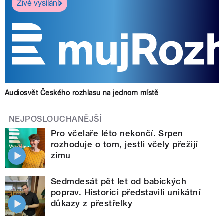
Živé vysílání
Audiosvět Českého rozhlasu na jednom místě
NEJPOSLOUCHANĚJŠÍ
Pro včelaře léto nekončí. Srpen
rozhoduje o tom, jestli včely přežijí
zimu
Sedmdesát pět let od babických
poprav. Historici představili unikátní
důkazy z přestřelky