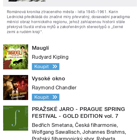
Románová kronika ztraceného města - léta 1945–1961. Karin
Lednická předkládá do značné míry převratný, dosavadní paradigma
měnící obraz hornického regionu, jehož zahlazenou historii stále
překrývá tlustá vrstva mýtů a zakořeněných stereotypů o „černé
zemi a rudém kraji“.
Mauglí
Rudyard Kipling
Koupit
Vysoké okno
Raymond Chandler
Koupit
PRAŽSKÉ JARO - PRAGUE SPRING
FESTIVAL - GOLD EDITION vol. 7
Bedřich Smetana, Česká filharmonie,
Wolfgang Sawallisch, Johannes Brahms,
Pražský filharmonický sbor, Roberta