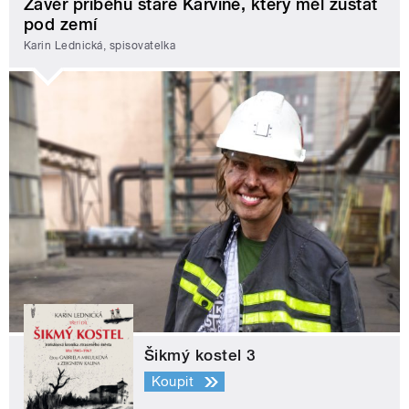
Závěr příběhu staré Karviné, který měl zůstat
pod zemí
Karin Lednická, spisovatelka
Šikmý kostel 3
Koupit