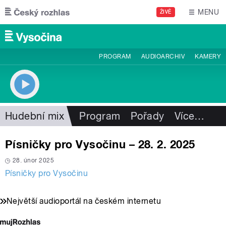
Přejít k hlavnímu obsahu
MENU
ŽIVĚ
PROGRAM
AUDIOARCHIV
KAMERY
Hudební mix
Program
Pořady
Více
…
Písničky pro Vysočinu – 28. 2. 2025
28. únor 2025
Písničky pro Vysočinu
Největší audioportál na českém internetu