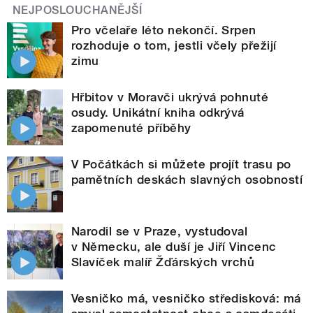
NEJPOSLOUCHANĚJŠÍ
Pro včelaře léto nekončí. Srpen
rozhoduje o tom, jestli včely přežijí
zimu
Hřbitov v Moravči ukrývá pohnuté
osudy. Unikátní kniha odkrývá
zapomenuté příběhy
V Počátkách si můžete projít trasu po
pamětních deskách slavných osobností
Narodil se v Praze, vystudoval
v Německu, ale duší je Jiří Vincenc
Slavíček malíř Žďárských vrchů
Vesničko má, vesničko středisková: má