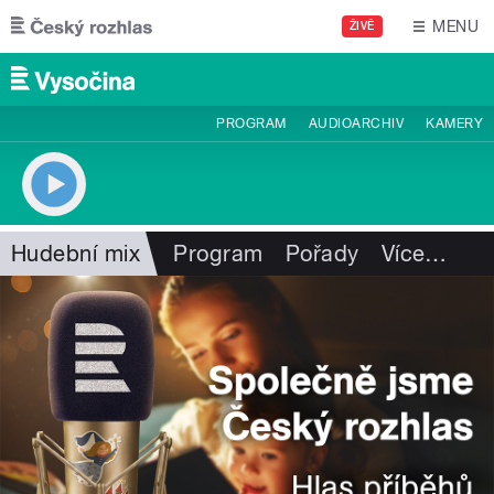
Přejít k hlavnímu obsahu
MENU
ŽIVĚ
PROGRAM
AUDIOARCHIV
KAMERY
Hudební mix
Program
Pořady
Více
…