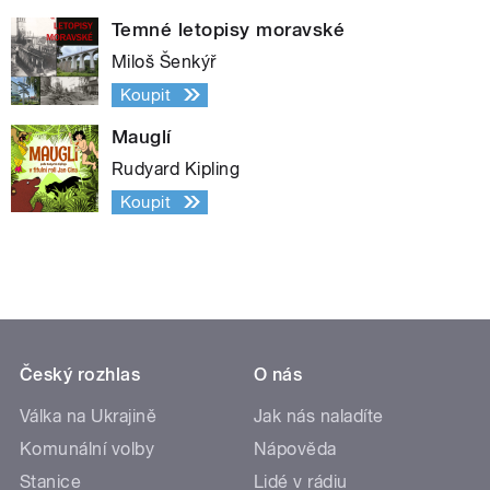
Temné letopisy moravské
Miloš Šenkýř
Koupit
Mauglí
Rudyard Kipling
Koupit
Český rozhlas
O nás
Válka na Ukrajině
Jak nás naladíte
Komunální volby
Nápověda
Stanice
Lidé v rádiu