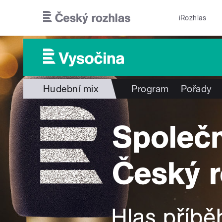
Přejít k hlavnímu obsahu
iRozhlas
Hudební mix
Program
Pořady