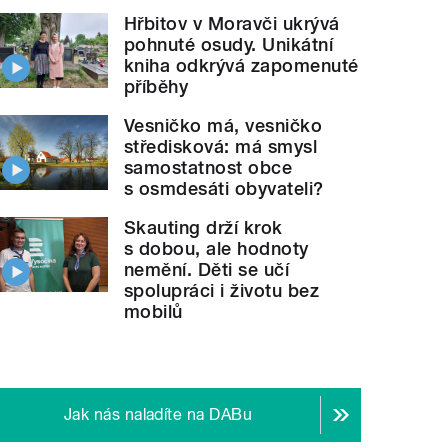
Hřbitov v Moravči ukrývá
pohnuté osudy. Unikátní
kniha odkrývá zapomenuté
příběhy
Vesničko má, vesničko
středisková: má smysl
samostatnost obce
s osmdesáti obyvateli?
Skauting drží krok
s dobou, ale hodnoty
nemění. Děti se učí
spolupráci i životu bez
mobilů
Jak nás naladíte na DABu