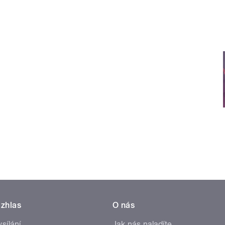
zhlas
O nás
ysílání
Jak nás naladíte