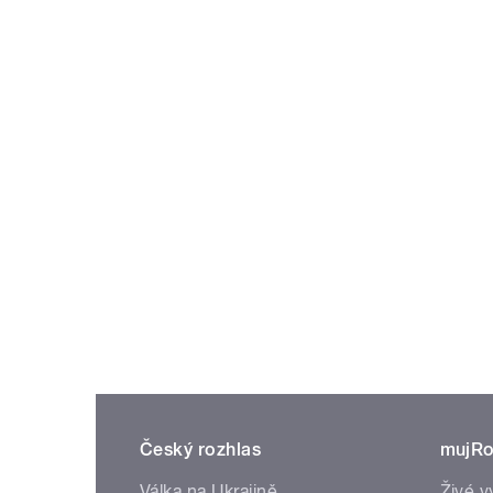
Český rozhlas
mujRo
Válka na Ukrajině
Živé v