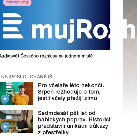
Živé vysílání
Audiosvět Českého rozhlasu na jednom místě
NEJPOSLOUCHANĚJŠÍ
Pro včelaře léto nekončí.
Srpen rozhoduje o tom,
jestli včely přežijí zimu
Sedmdesát pět let od
babických poprav. Historici
představili unikátní důkazy
z přestřelky