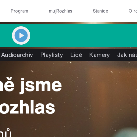
Program
mujRozhlas
Stanice
O r
Audioarchiv
Playlisty
Lidé
Kamery
Jak nás