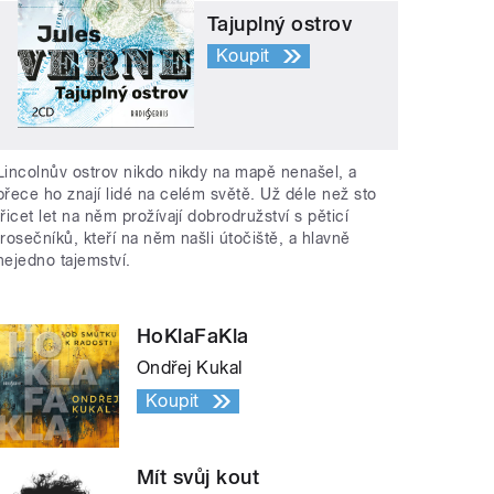
Tajuplný ostrov
Koupit
Lincolnův ostrov nikdo nikdy na mapě nenašel, a
přece ho znají lidé na celém světě. Už déle než sto
třicet let na něm prožívají dobrodružství s pěticí
trosečníků, kteří na něm našli útočiště, a hlavně
nejedno tajemství.
HoKlaFaKla
Ondřej Kukal
Koupit
Mít svůj kout