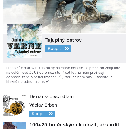
Tajuplný ostrov
Koupit
Lincolnův ostrov nikdo nikdy na mapě nenašel, a přece ho znají lidé
na celém světě. Už déle než sto třicet let na něm prožívají
dobrodružství s pěticí trosečníků, kteří na něm našli útočiště, a
hlavně nejedno tajemství.
Denár v dívčí dlani
Václav Erben
Koupit
100+25 brněnských kuriozit, absurdit