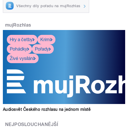
Všechny díly pořadu na mujRozhlas
mujRozhlas
Hry a četby
Krimi
Pohádky
Pořady
Živé vysílání
Audiosvět Českého rozhlasu na jednom místě
NEJPOSLOUCHANĚJŠÍ