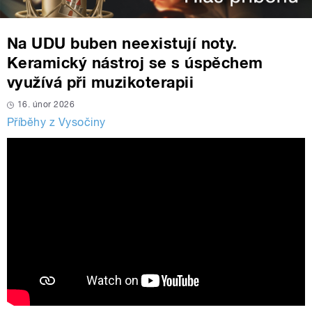
Na UDU buben neexistují noty.
Keramický nástroj se s úspěchem
využívá při muzikoterapii
16. únor 2026
Příběhy z Vysočiny