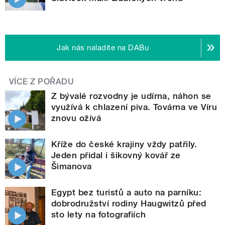
Jak nás naladíte na DABu
VÍCE Z POŘADU
Z bývalé rozvodny je udírna, náhon se
využívá k chlazení piva. Továrna ve Víru
znovu ožívá
Kříže do české krajiny vždy patřily.
Jeden přidal i šikovný kovář ze
Šimanova
Egypt bez turistů a auto na parníku:
dobrodružství rodiny Haugwitzů před
sto lety na fotografiích