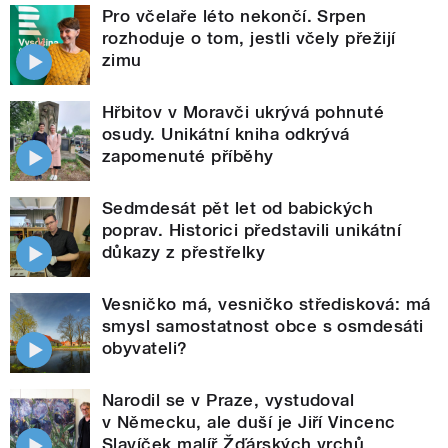
Pro včelaře léto nekončí. Srpen
rozhoduje o tom, jestli včely přežijí
zimu
Hřbitov v Moravči ukrývá pohnuté
osudy. Unikátní kniha odkrývá
zapomenuté příběhy
Sedmdesát pět let od babických
poprav. Historici představili unikátní
důkazy z přestřelky
Vesničko má, vesničko středisková: má
smysl samostatnost obce s osmdesáti
obyvateli?
Narodil se v Praze, vystudoval
v Německu, ale duší je Jiří Vincenc
Slavíček malíř Žďárských vrchů