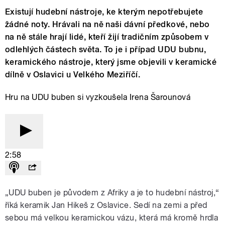
Existují hudební nástroje, ke kterým nepotřebujete
žádné noty. Hrávali na ně naši dávní předkové, nebo
na ně stále hrají lidé, kteří žijí tradičním způsobem v
odlehlých částech světa. To je i případ UDU bubnu,
keramického nástroje, který jsme objevili v keramické
dílně v Oslavici u Velkého Meziříčí.
Hru na UDU buben si vyzkoušela Irena Šarounová
2:58
„UDU buben je původem z Afriky a je to hudební nástroj,“
říká keramik Jan Hikeš z Oslavice. Sedí na zemi a před
sebou má velkou keramickou vázu, která má kromě hrdla