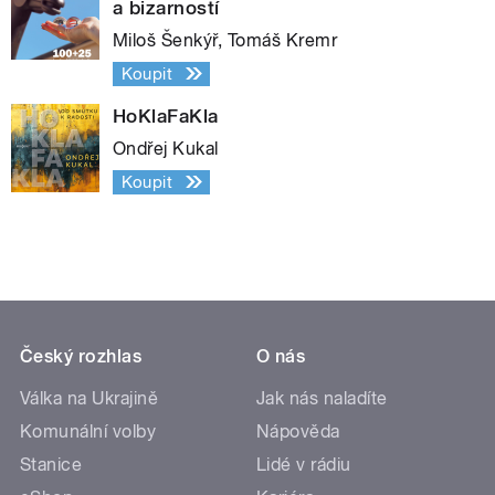
a bizarností
Miloš Šenkýř, Tomáš Kremr
Koupit
HoKlaFaKla
Ondřej Kukal
Koupit
Český rozhlas
O nás
Válka na Ukrajině
Jak nás naladíte
Komunální volby
Nápověda
Stanice
Lidé v rádiu