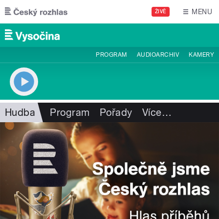
Přejít k hlavnímu obsahu
MENU
ŽIVĚ
PROGRAM
AUDIOARCHIV
KAMERY
Hudba
Program
Pořady
Více
…