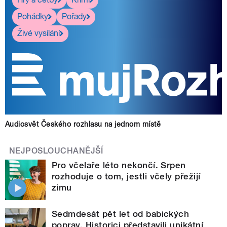
Pohádky
Pořady
Živé vysílání
Audiosvět Českého rozhlasu na jednom místě
NEJPOSLOUCHANĚJŠÍ
Pro včelaře léto nekončí. Srpen
rozhoduje o tom, jestli včely přežijí
zimu
Sedmdesát pět let od babických
poprav. Historici představili unikátní