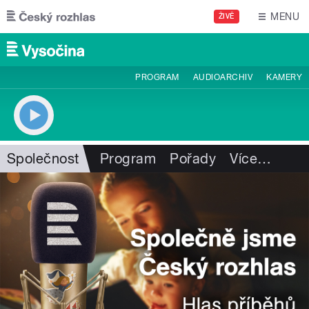
Přejít k hlavnímu obsahu
MENU
ŽIVĚ
PROGRAM
AUDIOARCHIV
KAMERY
Společnost
Program
Pořady
Více
…