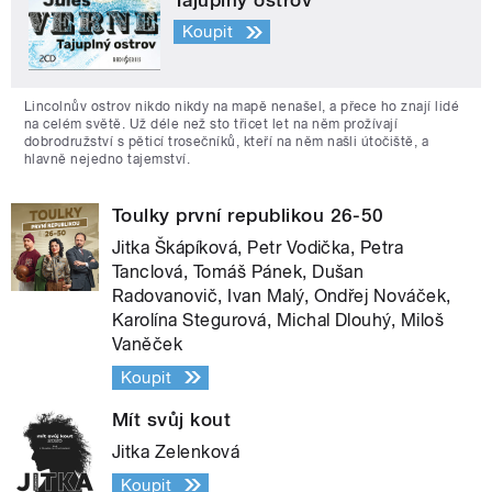
Koupit
Lincolnův ostrov nikdo nikdy na mapě nenašel, a přece ho znají lidé
na celém světě. Už déle než sto třicet let na něm prožívají
dobrodružství s pěticí trosečníků, kteří na něm našli útočiště, a
hlavně nejedno tajemství.
Toulky první republikou 26-50
Jitka Škápíková, Petr Vodička, Petra
Tanclová, Tomáš Pánek, Dušan
Radovanovič, Ivan Malý, Ondřej Nováček,
Karolína Stegurová, Michal Dlouhý, Miloš
Vaněček
Koupit
Mít svůj kout
Jitka Zelenková
Koupit