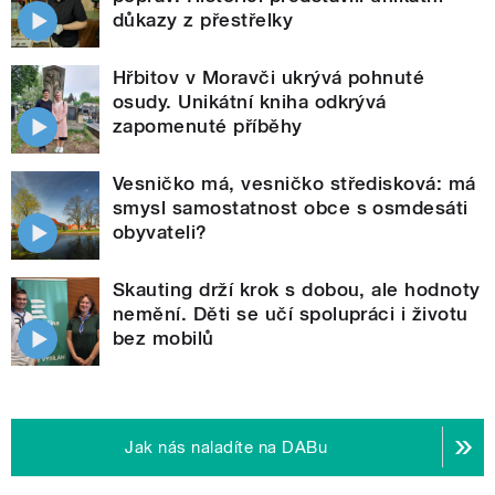
důkazy z přestřelky
Hřbitov v Moravči ukrývá pohnuté
osudy. Unikátní kniha odkrývá
zapomenuté příběhy
Vesničko má, vesničko středisková: má
smysl samostatnost obce s osmdesáti
obyvateli?
Skauting drží krok s dobou, ale hodnoty
nemění. Děti se učí spolupráci i životu
bez mobilů
Jak nás naladíte na DABu