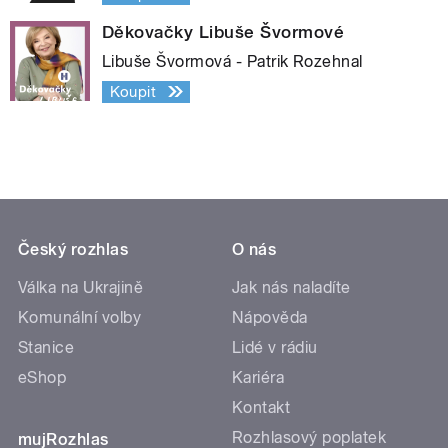
Děkovačky Libuše Švormové
Libuše Švormová - Patrik Rozehnal
Koupit
Český rozhlas
O nás
Válka na Ukrajině
Jak nás naladíte
Komunální volby
Nápověda
Stanice
Lidé v rádiu
eShop
Kariéra
Kontakt
Rozhlasový poplatek
mujRozhlas