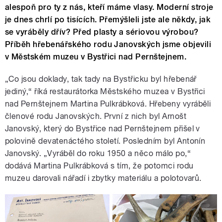
alespoň pro ty z nás, kteří máme vlasy. Moderní stroje
je dnes chrlí po tisících. Přemýšleli jste ale někdy, jak
se vyráběly dřív? Před plasty a sériovou výrobou?
Příběh hřebenářského rodu Janovských jsme objevili
v Městském muzeu v Bystřici nad Pernštejnem.
„Co jsou doklady, tak tady na Bystřicku byl hřebenář
jediný,“ říká restaurátorka Městského muzea v Bystřici
nad Pernštejnem Martina Pulkrábková. Hřebeny vyráběli
členové rodu Janovských. První z nich byl Arnošt
Janovský, který do Bystřice nad Pernštejnem přišel v
polovině devatenáctého století. Posledním byl Antonín
Janovský. „Vyráběl do roku 1950 a něco málo po,“
dodává Martina Pulkrábková s tím, že potomci rodu
muzeu darovali nářadí i zbytky materiálu a polotovarů.