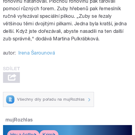
rohovinu natahovali. Plochou rohovinu pak tarovali
pomocí různých forem. Zuby hřebenů pak řemeslník
ručně vyřezával speciální pilkou. „Zuby se řezaly
většinou těmi dvojitými pilkami. Jedna byla kratší, jedna
delší. Když jste dořezávali, abyste nasadili na ten další
zub správně,“ dodává Martina Pulkrábková.
autor:
Irena Šarounová
Všechny díly pořadu na mujRozhlas
mujRozhlas
Hry a četby
Krimi