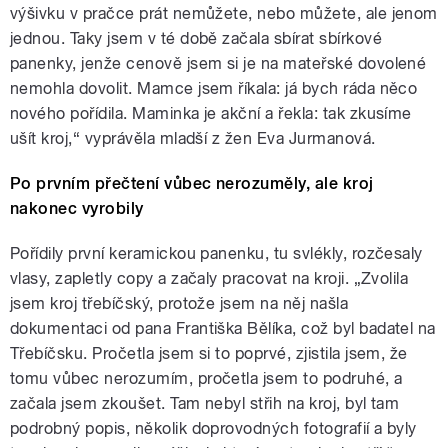
výšivku v pračce prát nemůžete, nebo můžete, ale jenom
jednou. Taky jsem v té době začala sbírat sbírkové
panenky, jenže cenově jsem si je na mateřské dovolené
nemohla dovolit. Mamce jsem říkala: já bych ráda něco
nového pořídila. Maminka je akční a řekla: tak zkusíme
ušít kroj,“ vyprávěla mladší z žen Eva Jurmanová.
Po prvním přečtení vůbec nerozuměly, ale kroj
nakonec vyrobily
Pořídily první keramickou panenku, tu svlékly, rozčesaly
vlasy, zapletly copy a začaly pracovat na kroji. „Zvolila
jsem kroj třebíčský, protože jsem na něj našla
dokumentaci od pana Františka Bělíka, což byl badatel na
Třebíčsku. Pročetla jsem si to poprvé, zjistila jsem, že
tomu vůbec nerozumím, pročetla jsem to podruhé, a
začala jsem zkoušet. Tam nebyl střih na kroj, byl tam
podrobný popis, několik doprovodných fotografií a byly