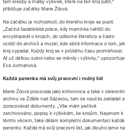
tam kresby a malby výšivek, které na ten kroj patří,“
přibližuje začátky Marie Žilová.
Na začátku je rozhodnutí, do kterého kroje se pustí.
„Začíná badatelská práce, kdy maminka nahlíží do
encyklopedií o krojích, do odborné literatury a často
vyráží do archivů a muzeí, kde sbírá informace o tom, jak
kroj vypadal. Každý kroj se v průběhu času proměňoval.
Ať už délkou sukní nebo se měnily i výšivky,“ upozorňuje
Eva Jurmanová.
Každá panenka má svůj pracovní i rodný list
Marie Žilová pracovala jako knihovnice a také v okresním
archivu ve Žďáře nad Sázavou, tam se naučila zakládat a
zpracovávat dokumenty. „Vše mám pečlivě
zarchivováno, popisy k výšivkám, ke krojům. Nejenom k
těmto věcem, také dělám kompletní dokumentaci každé
panenky. Každá má svůj pracovní list, jak dlouho jsme na