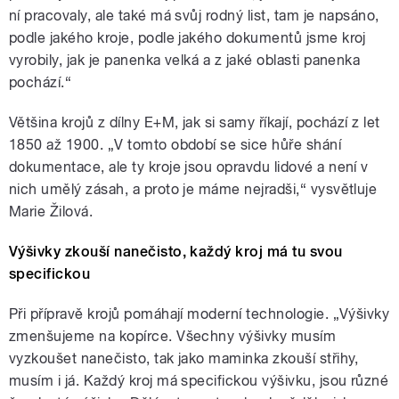
ní pracovaly, ale také má svůj rodný list, tam je napsáno,
podle jakého kroje, podle jakého dokumentů jsme kroj
vyrobily, jak je panenka velká a z jaké oblasti panenka
pochází.“
Většina krojů z dílny E+M, jak si samy říkají, pochází z let
1850 až 1900. „V tomto období se sice hůře shání
dokumentace, ale ty kroje jsou opravdu lidové a není v
nich umělý zásah, a proto je máme nejradši,“ vysvětluje
Marie Žilová.
Výšivky zkouší nanečisto, každý kroj má tu svou
specifickou
Při přípravě krojů pomáhají moderní technologie. „Výšivky
zmenšujeme na kopírce. Všechny výšivky musím
vyzkoušet nanečisto, tak jako maminka zkouší střihy,
musím i já. Každý kroj má specifickou výšivku, jsou různé