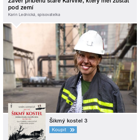
Závěr příběhu staré Karviné, který měl zůstat
pod zemí
Karin Lednická, spisovatelka
Šikmý kostel 3
Koupit