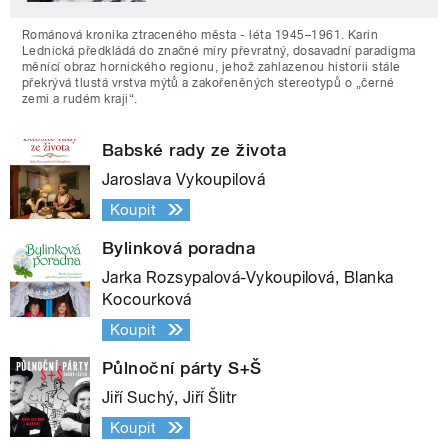
Románová kronika ztraceného města - léta 1945–1961. Karin
Lednická předkládá do značné míry převratný, dosavadní paradigma
měnící obraz hornického regionu, jehož zahlazenou historii stále
překrývá tlustá vrstva mýtů a zakořeněných stereotypů o „černé
zemi a rudém kraji“.
Babské rady ze života
Jaroslava Vykoupilová
Koupit
Bylinková poradna
Jarka Rozsypalová-Vykoupilová, Blanka
Kocourková
Koupit
Půlnoční párty S+Š
Jiří Suchý, Jiří Šlitr
Koupit