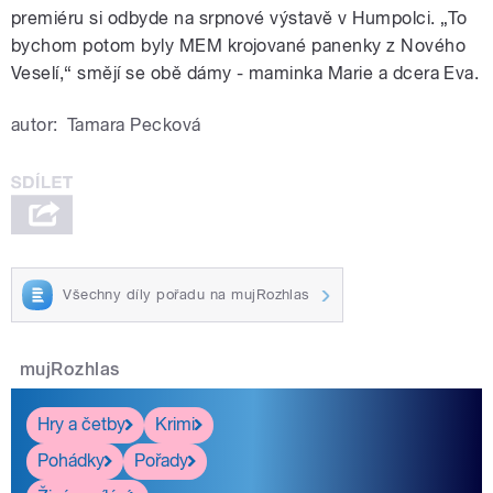
premiéru si odbyde na srpnové výstavě v Humpolci. „To
bychom potom byly MEM krojované panenky z Nového
Veselí,“ smějí se obě dámy - maminka Marie a dcera Eva.
autor:
Tamara Pecková
Všechny díly pořadu na mujRozhlas
mujRozhlas
Hry a četby
Krimi
Pohádky
Pořady