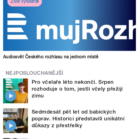
Živé vysílání
Audiosvět Českého rozhlasu na jednom místě
NEJPOSLOUCHANĚJŠÍ
Pro včelaře léto nekončí. Srpen
rozhoduje o tom, jestli včely přežijí
zimu
Sedmdesát pět let od babických
poprav. Historici představili unikátní
důkazy z přestřelky