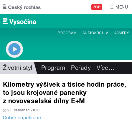
Přejít k hlavnímu obsahu
MENU
ŽIVĚ
PROGRAM
AUDIOARCHIV
KAMERY
Životní styl
Program
Pořady
Více
…
Kilometry výšivek a tisíce hodin práce,
to jsou krojované panenky
z novoveselské dílny E+M
25. červenec 2016
Dobré dopoledne