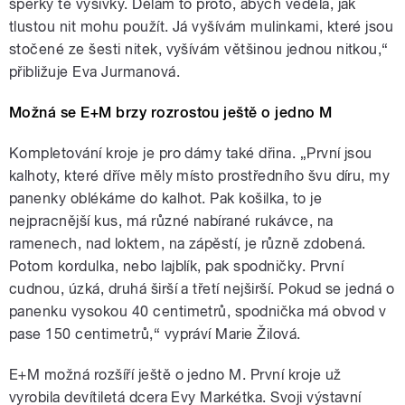
šperky té výšivky. Dělám to proto, abych věděla, jak
tlustou nit mohu použít. Já vyšívám mulinkami, které jsou
stočené ze šesti nitek, vyšívám většinou jednou nitkou,“
přibližuje Eva Jurmanová.
Možná se E+M brzy rozrostou ještě o jedno M
Kompletování kroje je pro dámy také dřina. „První jsou
kalhoty, které dříve měly místo prostředního švu díru, my
panenky oblékáme do kalhot. Pak košilka, to je
nejpracnější kus, má různé nabírané rukávce, na
ramenech, nad loktem, na zápěstí, je různě zdobená.
Potom kordulka, nebo lajblík, pak spodničky. První
cudnou, úzká, druhá širší a třetí nejširší. Pokud se jedná o
panenku vysokou 40 centimetrů, spodnička má obvod v
pase 150 centimetrů,“ vypráví Marie Žilová.
E+M možná rozšíří ještě o jedno M. První kroje už
vyrobila devítiletá dcera Evy Markétka. Svoji výstavní