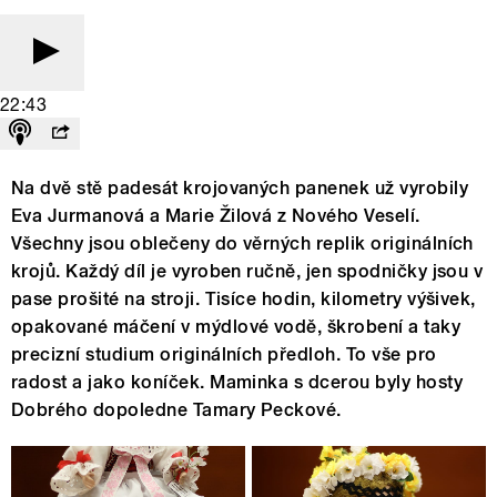
22:43
Na dvě stě padesát krojovaných panenek už vyrobily
Eva Jurmanová a Marie Žilová z Nového Veselí.
Všechny jsou oblečeny do věrných replik originálních
krojů. Každý díl je vyroben ručně, jen spodničky jsou v
pase prošité na stroji. Tisíce hodin, kilometry výšivek,
opakované máčení v mýdlové vodě, škrobení a taky
precizní studium originálních předloh. To vše pro
radost a jako koníček. Maminka s dcerou byly hosty
Dobrého dopoledne Tamary Peckové.