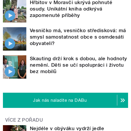
Hřbitov v Moravči ukrývá pohnuté
osudy. Unikátní kniha odkrývá
zapomenuté příběhy
Vesničko má, vesničko středisková: má
smysl samostatnost obce s osmdesáti
obyvateli?
Skauting drží krok s dobou, ale hodnoty
nemění. Děti se učí spolupráci i životu
bez mobilů
Jak nás naladíte na DABu
VÍCE Z POŘADU
Nejdéle v obýváku vydrží jedle