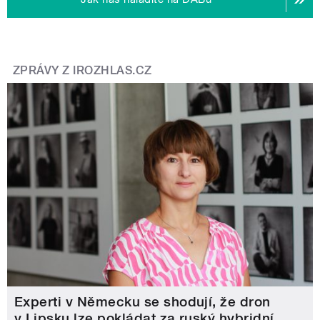
ZPRÁVY Z IROZHLAS.CZ
Experti v Německu se shodují, že dron
v Lipsku lze pokládat za ruský hybridní