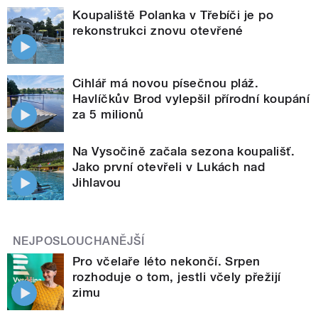
Koupaliště Polanka v Třebíči je po
rekonstrukci znovu otevřené
Cihlář má novou písečnou pláž.
Havlíčkův Brod vylepšil přírodní koupání
za 5 milionů
Na Vysočině začala sezona koupališť.
Jako první otevřeli v Lukách nad
Jihlavou
NEJPOSLOUCHANĚJŠÍ
Pro včelaře léto nekončí. Srpen
rozhoduje o tom, jestli včely přežijí
zimu