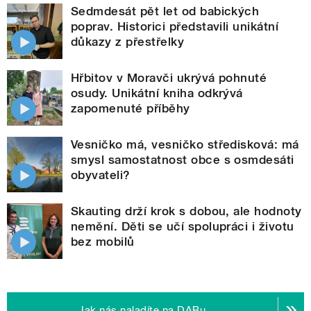
Sedmdesát pět let od babických
poprav. Historici představili unikátní
důkazy z přestřelky
Hřbitov v Moravči ukrývá pohnuté
osudy. Unikátní kniha odkrývá
zapomenuté příběhy
Vesničko má, vesničko středisková: má
smysl samostatnost obce s osmdesáti
obyvateli?
Skauting drží krok s dobou, ale hodnoty
nemění. Děti se učí spolupráci i životu
bez mobilů
Jak nás naladíte na DABu