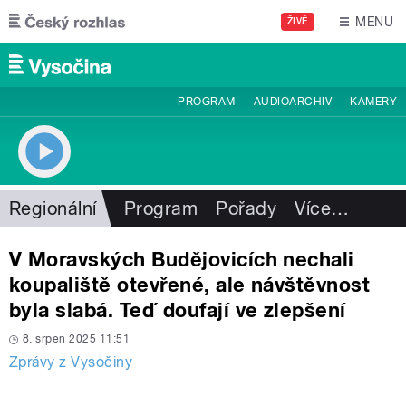
Přejít k hlavnímu obsahu
MENU
ŽIVĚ
PROGRAM
AUDIOARCHIV
KAMERY
Regionální
Program
Pořady
Více
…
V Moravských Budějovicích nechali
koupaliště otevřené, ale návštěvnost
byla slabá. Teď doufají ve zlepšení
8. srpen 2025 11:51
Zprávy z Vysočiny