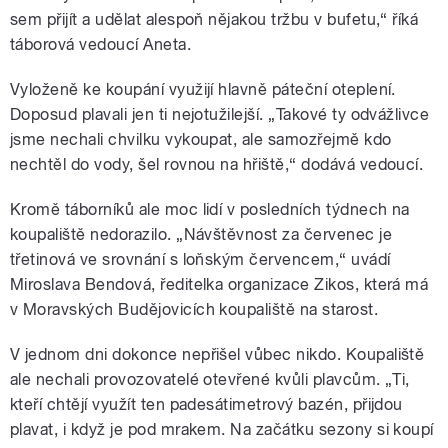
sem přijít a udělat alespoň nějakou tržbu v bufetu,“ říká
táborová vedoucí Aneta.
Vyloženě ke koupání využijí hlavně páteční oteplení.
Doposud plavali jen ti nejotužilejší. „Takové ty odvážlivce
jsme nechali chvilku vykoupat, ale samozřejmě kdo
nechtěl do vody, šel rovnou na hřiště,“ dodává vedoucí.
Kromě táborníků ale moc lidí v posledních týdnech na
koupaliště nedorazilo. „Návštěvnost za červenec je
třetinová ve srovnání s loňským červencem,“ uvádí
Miroslava Bendová, ředitelka organizace Zikos, která má
v Moravských Budějovicích koupaliště na starost.
V jednom dni dokonce nepřišel vůbec nikdo. Koupaliště
ale nechali provozovatelé otevřené kvůli plavcům. „Ti,
kteří chtějí využít ten padesátimetrový bazén, přijdou
plavat, i když je pod mrakem. Na začátku sezony si koupí