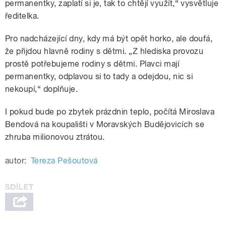
permanentky, zaplatí si je, tak to chtějí využít,“ vysvětluje
ředitelka.
Pro nadcházející dny, kdy má být opět horko, ale doufá,
že přijdou hlavně rodiny s dětmi. „Z hlediska provozu
prostě potřebujeme rodiny s dětmi. Plavci mají
permanentky, odplavou si to tady a odejdou, nic si
nekoupí,“ doplňuje.
I pokud bude po zbytek prázdnin teplo, počítá Miroslava
Bendová na koupališti v Moravských Budějovicích se
zhruba milionovou ztrátou.
autor:
Tereza Pešoutová