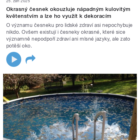
25. září 2025
Okrasný česnek okouzluje nápadným kulovitým
květenstvím a lze ho využít k dekoracím
O významu česneku pro lidské zdraví asi nepochybuje
nikdo. Ovšem existují i česneky okrasné, které sice
významně nepodpoří zdraví ani mlsné jazyky, ale zato
potěší oko.