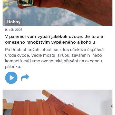
Hobby
9. září 2025
V pálenici vám vypálí jakékoli ovoce. Je to ale
omezeno množstvím vypáleného alkoholu
Po třech chudých letech se letos očekává úspěšná
úroda ovoce. Vedle moštu, sirupu, zavařenin nebo
kompotů můžeme ovoce také převést na ovocnou
pálenku.