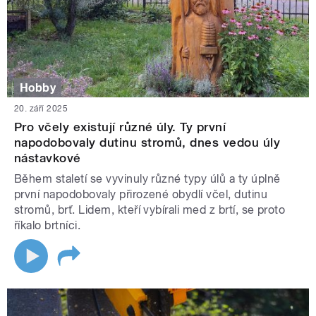
Hobby
20. září 2025
Pro včely existují různé úly. Ty první
napodobovaly dutinu stromů, dnes vedou úly
nástavkové
Během staletí se vyvinuly různé typy úlů a ty úplně
první napodobovaly přirozené obydlí včel, dutinu
stromů, brť. Lidem, kteří vybírali med z brtí, se proto
říkalo brtníci.