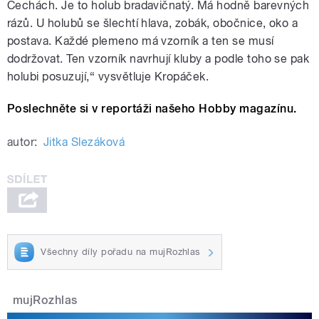
Čechách. Je to holub bradavičnatý. Má hodně barevných
rázů. U holubů se šlechtí hlava, zobák, obočnice, oko a
postava. Každé plemeno má vzorník a ten se musí
dodržovat. Ten vzorník navrhují kluby a podle toho se pak
holubi posuzují,“ vysvětluje Kropáček.
Poslechněte si v reportáži našeho Hobby magazínu.
autor:
Jitka Slezáková
Všechny díly pořadu na mujRozhlas
mujRozhlas