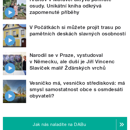
osudy. Unikátní kniha odkrývá
zapomenuté příběhy
V Počátkách si můžete projít trasu po
pamětních deskách slavných osobností
Narodil se v Praze, vystudoval
v Německu, ale duší je Jiří Vincenc
Slavíček malíř Žďárských vrchů
Vesničko má, vesničko středisková: má
smysl samostatnost obce s osmdesáti
obyvateli?
Jak nás naladíte na DABu