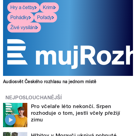
Hry a četby
Krimi
Pohádky
Pořady
Živé vysílání
Audiosvět Českého rozhlasu na jednom místě
NEJPOSLOUCHANĚJŠÍ
Pro včelaře léto nekončí. Srpen
rozhoduje o tom, jestli včely přežijí
zimu
Hřbitov v Moravči ukrývá pohnuté