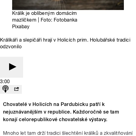
Králík je oblíbeným domácím
mazlíčkem | Foto: Fotobanka
Pixabay
Králíkáři a slepičáři hrají v Holicích prim. Holubářské tradici
odzvonilo
3:00
Chovatelé v Holicích na Pardubicku patří k
nejuznávanějším v republice. Každoročně se tam
konají celorepublikové chovatelské výstavy.
Mnoho let tam drží tradici šlechtění králíků a zkvalitňování