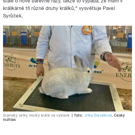
stále o nové barevné rázy, takže to vypadá, že mám v
králíkárně tři různé druhy králíků,“ vysvětluje Pavel
Syrůček.
Siamský velký modrý králík na výstavě
|
foto:
Jitka Slezáková
,
Český
rozhlas