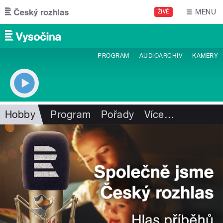
Přejít k hlavnímu obsahu
MENU
ŽIVĚ
PROGRAM
AUDIOARCHIV
KAMERY
Hobby
Program
Pořady
Více
…