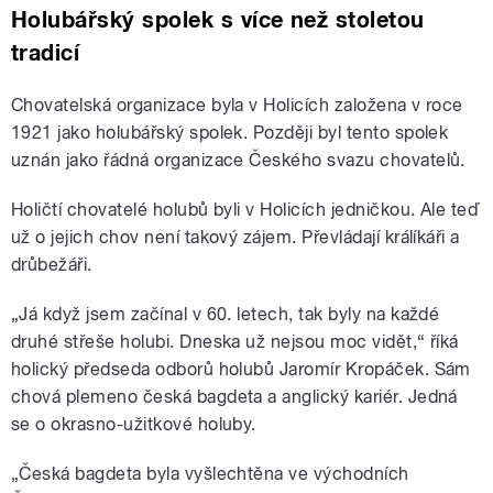
Holubářský spolek s více než stoletou
tradicí
Chovatelská organizace byla v Holicích založena v roce
1921 jako holubářský spolek. Později byl tento spolek
uznán jako řádná organizace Českého svazu chovatelů.
Holičtí chovatelé holubů byli v Holicích jedničkou. Ale teď
už o jejich chov není takový zájem. Převládají králíkáři a
drůbežáři.
„Já když jsem začínal v 60. letech, tak byly na každé
druhé střeše holubi. Dneska už nejsou moc vidět,“ říká
holický předseda odborů holubů Jaromír Kropáček. Sám
chová plemeno česká bagdeta a anglický kariér. Jedná
se o okrasno-užitkové holuby.
„Česká bagdeta byla vyšlechtěna ve východních