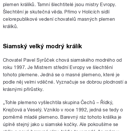
plemen králíků. Tamní šlechtitelé jsou mistry Evropy.
Šlechtění je skutečná věda. Přímo v Holicích sídlí
celorepublikové vedení chovatelů masných plemen
králíků.
Siamský velký modrý králík
Chovatel Pavel Syrůček chová siamského modrého od
roku 1997. Je Mistrem střední Evropy ve šlechtění
tohoto plemene. Jedná se o masné plemeno, které je
podle něj velmi vděčné. Vyznačuje se dobrou plodností a
krásnými přírůstky.
„Tohle plemeno vyšlechtila skupina Čechů – Řídký,
Krejčová a Veselý. Vzniklo v roce 1992, jedná se tedy o
poměrně mladé plemeno. Barevný ráz tohoto králíka je
úplně stejný jako u siamské kočky. Ale pokoušíme se