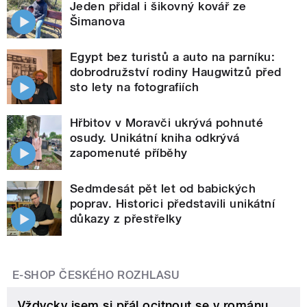
Jeden přidal i šikovný kovář ze
Šimanova
Egypt bez turistů a auto na parníku:
dobrodružství rodiny Haugwitzů před
sto lety na fotografiích
Hřbitov v Moravči ukrývá pohnuté
osudy. Unikátní kniha odkrývá
zapomenuté příběhy
Sedmdesát pět let od babických
poprav. Historici představili unikátní
důkazy z přestřelky
E-SHOP ČESKÉHO ROZHLASU
Vždycky jsem si přál ocitnout se v románu