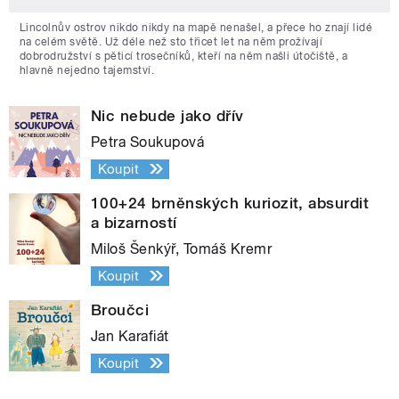
Lincolnův ostrov nikdo nikdy na mapě nenašel, a přece ho znají lidé
na celém světě. Už déle než sto třicet let na něm prožívají
dobrodružství s pěticí trosečníků, kteří na něm našli útočiště, a
hlavně nejedno tajemství.
Nic nebude jako dřív
Petra Soukupová
Koupit
100+24 brněnských kuriozit, absurdit
a bizarností
Miloš Šenkýř, Tomáš Kremr
Koupit
Broučci
Jan Karafiát
Koupit