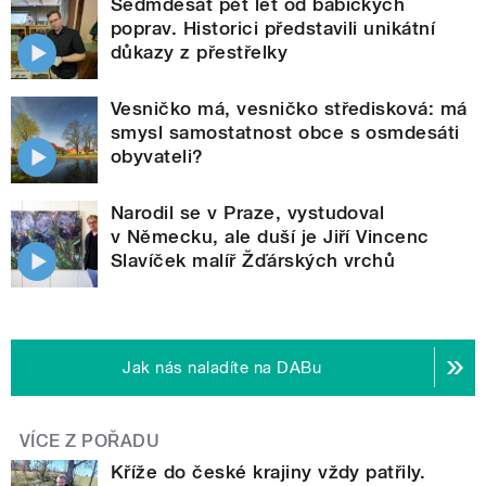
Sedmdesát pět let od babických
poprav. Historici představili unikátní
důkazy z přestřelky
Vesničko má, vesničko středisková: má
smysl samostatnost obce s osmdesáti
obyvateli?
Narodil se v Praze, vystudoval
v Německu, ale duší je Jiří Vincenc
Slavíček malíř Žďárských vrchů
Jak nás naladíte na DABu
VÍCE Z POŘADU
Kříže do české krajiny vždy patřily.