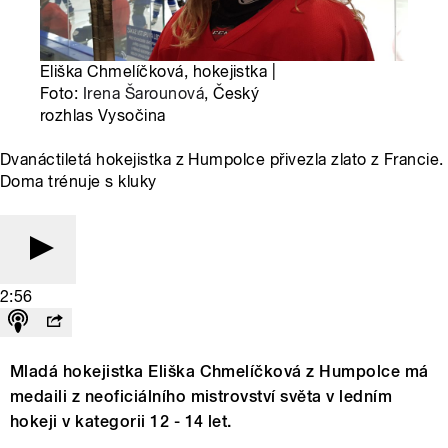
Eliška Chmelíčková, hokejistka |
Foto:
Irena Šarounová
, Český
rozhlas Vysočina
Dvanáctiletá hokejistka z Humpolce přivezla zlato z Francie.
Doma trénuje s kluky
2:56
Mladá hokejistka Eliška Chmelíčková z Humpolce má
medaili z neoficiálního mistrovství světa v ledním
hokeji v kategorii 12 - 14 let.