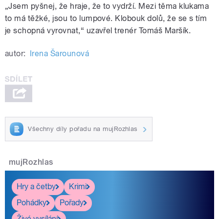
„Jsem pyšnej, že hraje, že to vydrží. Mezi těma klukama
to má těžké, jsou to lumpové. Klobouk dolů, že se s tím
je schopná vyrovnat,“ uzavřel trenér Tomáš Maršík.
autor:
Irena Šarounová
Všechny díly pořadu na mujRozhlas
mujRozhlas
Hry a četby
Krimi
Pohádky
Pořady
Živé vysílání