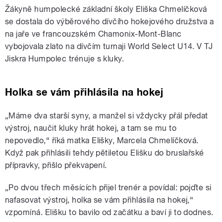
Žákyně humpolecké základní školy Eliška Chmelíčková
se dostala do výběrového dívčího hokejového družstva a
na jaře ve francouzském Chamonix-Mont-Blanc
vybojovala zlato na dívčím turnaji World Select U14. V TJ
Jiskra Humpolec trénuje s kluky.
Holka se vám přihlásila na hokej
„Máme dva starší syny, a manžel si vždycky přál předat
výstroj, naučit kluky hrát hokej, a tam se mu to
nepovedlo,“ říká matka Elišky, Marcela Chmelíčková.
Když pak přihlásili tehdy pětiletou Elišku do bruslařské
přípravky, přišlo překvapení.
„Po dvou třech měsících přijel trenér a povídal: pojďte si
nafasovat výstroj, holka se vám přihlásila na hokej,“
vzpomíná. Elišku to bavilo od začátku a baví ji to dodnes.