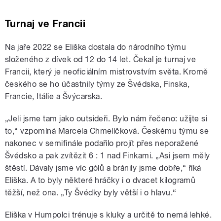
Turnaj ve Francii
Na jaře 2022 se Eliška dostala do národního týmu
složeného z dívek od 12 do 14 let. Čekal je turnaj ve
Francii, který je neoficiálním mistrovstvím světa. Kromě
českého se ho účastnily týmy ze Švédska, Finska,
Francie, Itálie a Švýcarska.
„Jeli jsme tam jako outsideři. Bylo nám řečeno: užijte si
to,“ vzpomíná Marcela Chmelíčková. Českému týmu se
nakonec v semifinále podařilo projít přes neporažené
Švédsko a pak zvítězit 6 : 1 nad Finkami. „Asi jsem měly
štěstí. Dávaly jsme víc gólů a bránily jsme dobře,“ říká
Eliška. A to byly některé hráčky i o dvacet kilogramů
těžší, než ona. „Ty Švédky byly větší i o hlavu.“
Eliška v Humpolci trénuje s kluky a určitě to nemá lehké.