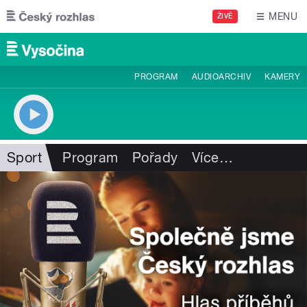
Přejít k hlavnímu obsahu
MENU
ŽIVĚ
PROGRAM
AUDIOARCHIV
KAMERY
Sport
Program
Pořady
Více
…