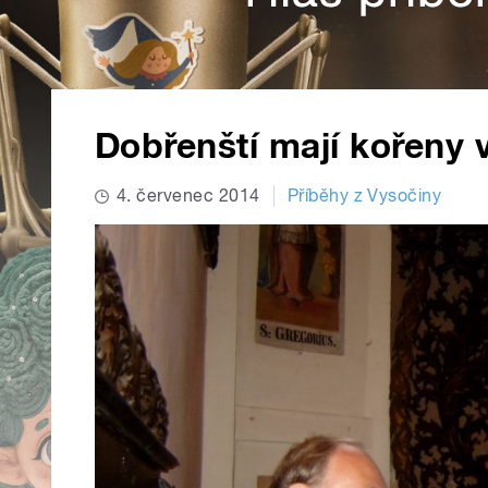
Dobřenští mají kořeny 
4. červenec 2014
Příběhy z Vysočiny