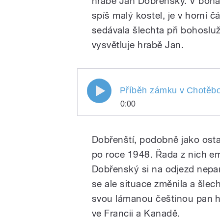
hrabě Jan Dobřenský. V boha
spíš malý kostel, je v horní č
sedávala šlechta při bohoslu
vysvětluje hrabě Jan.
Příběh zámku v
Chotěbo
0:00
Příběh zámku v
Play
Chotěb
Dobřenští, podobně jako ostat
po roce 1948. Řada z nich e
Dobřenský si na odjezd nepam
se ale situace změnila a šlech
svou lámanou češtinou pan hra
ve Francii a Kanadě.