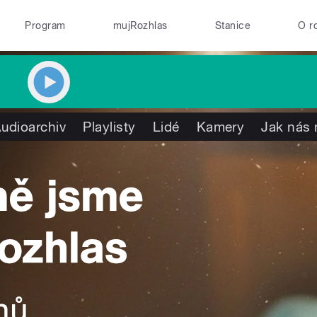
Program
mujRozhlas
Stanice
O r
udioarchiv
Playlisty
Lidé
Kamery
Jak nás 