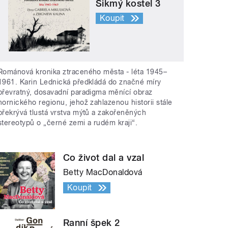
Šikmý kostel 3
Koupit
Románová kronika ztraceného města - léta 1945–
1961. Karin Lednická předkládá do značné míry
převratný, dosavadní paradigma měnící obraz
hornického regionu, jehož zahlazenou historii stále
překrývá tlustá vrstva mýtů a zakořeněných
stereotypů o „černé zemi a rudém kraji“.
Co život dal a vzal
Betty MacDonaldová
Koupit
Ranní špek 2