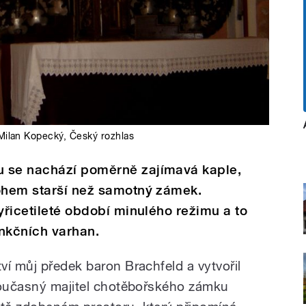
Milan Kopecký
,
Český rozhlas
u se nachází poměrně zajímavá kaple,
nohem starší než samotný zámek.
yřicetileté období minulého režimu a to
unkčních varhan.
ví můj předek baron Brachfeld a vytvořil
současný majitel chotěbořského zámku