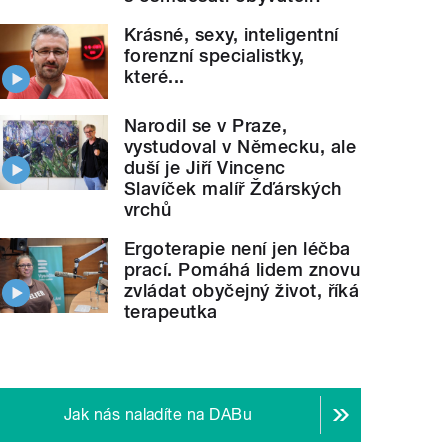
Krásné, sexy, inteligentní
forenzní specialistky,
které...
Narodil se v Praze,
vystudoval v Německu, ale
duší je Jiří Vincenc
běh zámku v
Chotěboři
Slavíček malíř Žďárských
vrchů
Ergoterapie není jen léčba
prací. Pomáhá lidem znovu
zvládat obyčejný život, říká
terapeutka
Jak nás naladíte na DABu