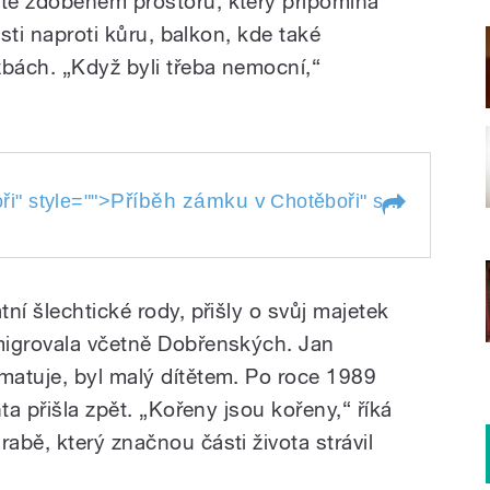
tě zdobeném prostoru, který připomíná
ásti naproti kůru, balkon, kde také
žbách. „Když byli třeba nemocní,“
Příběh zámku v
ři
" style="">
Chotěboři
" style="">
Pří
oři
ní šlechtické rody, přišly o svůj majetek
migrovala včetně Dobřenských. Jan
atuje, byl malý dítětem. Po roce 1989
ta přišla zpět. „Kořeny jsou kořeny,“ říká
bě, který značnou části života strávil