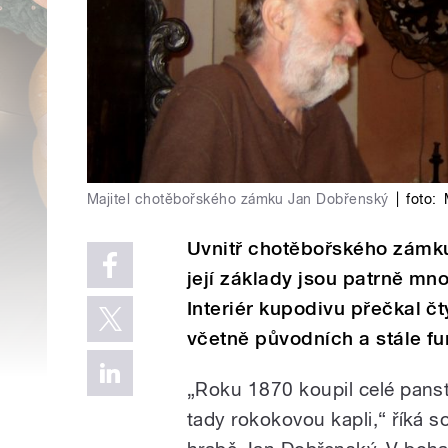
Majitel chotěbořského zámku Jan Dobřenský
|
foto:
Uvnitř chotěbořského zámk
její základy jsou patrně m
Interiér kupodivu přečkal čt
včetně původních a stále f
„Roku 1870 koupil celé panst
tady rokokovou kapli,“ říká 