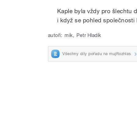
/
Kaple byla vždy pro šlechtu 
i když se pohled společnosti
autoři:
mik
,
Petr Hladík
Všechny díly pořadu na mujRozhlas
pause