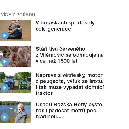
VÍCE Z POŘADU
V botaskách sportovaly
celé generace
Stáří tisu červeného
z Vilémovic se odhaduje na
více než 1500 let
Náprava z vétřiesky, motor
z peugeota, výfuk ze šrotu.
I tak může vypadat domácí
traktor
Osadu Božská Betty byste
našli padesát metrů pod
hladinou...