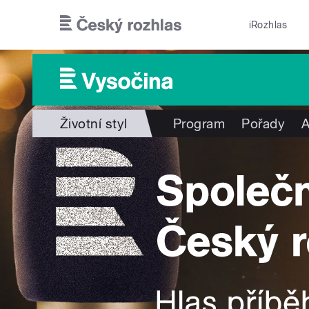
Přejít k hlavnímu obsahu
iRozhlas
Životní styl
Program
Pořady
A