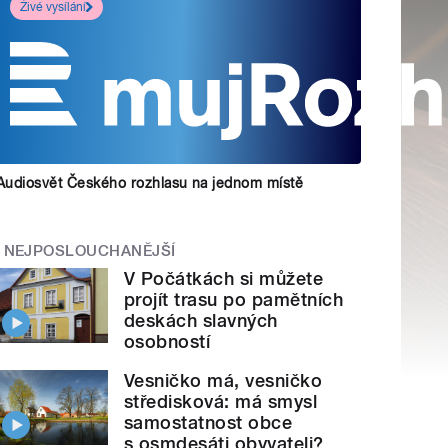
Živé vysílání
Audiosvět Českého rozhlasu na jednom místě
NEJPOSLOUCHANĚJŠÍ
V Počátkách si můžete
projít trasu po pamětních
deskách slavných
osobností
Vesničko má, vesničko
středisková: má smysl
samostatnost obce
s osmdesáti obyvateli?