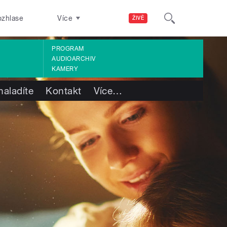
ozhlase
Více
ŽIVĚ
PROGRAM
AUDIOARCHIV
KAMERY
naladíte
Kontakt
Více
…