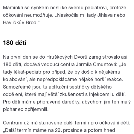
Maminka se synkem nešli ke svému pediatrovi, protože
očkování neumožňuje. „Naskočila mi tady Jihlava nebo
Havlíčkův Brod.“
180 dětí
Na první den se do Hruškových Dvorů zaregistrovalo asi
180 dětí, dodává vedoucí centra Jarmila Cmuntová: „Je
tady lékař-pediatr pro případ, že by došlo k nějakému
kolabování, ale nepředpokládáme nějaké horší reakce.
Samozřejmě jsou tu aplikační sestřičky dětského
oddělení, které mají větší zkušenosti s injekcemi u dětí.
Pro děti máme připravené dárečky, abychom jim ten malý
píchanec zpříjemnili.“
Centrum už má stanovené další termín pro očkování dětí.
„Další termín máme na 29. prosince a potom hned