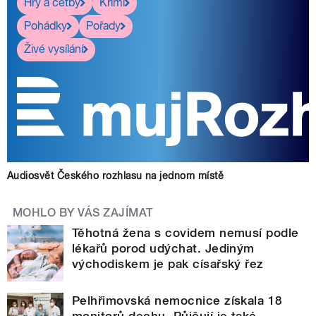
Hry a četby
Krimi
Pohádky
Pořady
Živé vysílání
Audiosvět Českého rozhlasu na jednom místě
MOHLO BY VÁS ZAJÍMAT
Těhotná žena s covidem nemusí podle
lékařů porod udýchat. Jediným
východiskem je pak císařský řez
Pelhřimovská nemocnice získala 18
monitorů dechu. Půjčují je také