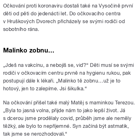
Očkování proti koronaviru dostali také na Vysočině první
děti od pěti do jedenácti let. Do očkovacího centra
v Hruškových Dvorech přicházely se svými rodiči od
sobotního rána.
Malinko zobnu…
„Jdeš na vakcínu, a nebojíš se, viď?“ Děti musí se svými
rodiči v očkovacím centru prvně na hygienu rukou, pak
postupují dále k lékaři. „Malinko tě zobnu…už je to
hotový, jen to zalepíme. Jsi šikulka.“
Na očkování přišel také malý Matěj s maminkou Terezou.
„Byla to jasná volna, přijde nám to jako lepší život. Já
s dcerou jsme prodělaly covid, průběh jsme ale neměly
těžký, ale bylo to nepříjemné. Syn začíná být astmatik,
tak jsme se nerozhodovali.“