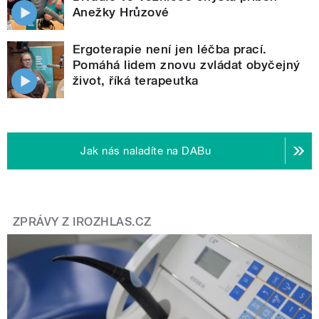
Anežky Hrůzové
Ergoterapie není jen léčba prací.
Pomáhá lidem znovu zvládat obyčejný
život, říká terapeutka
Jak nás naladíte na DABu
ZPRÁVY Z IROZHLAS.CZ