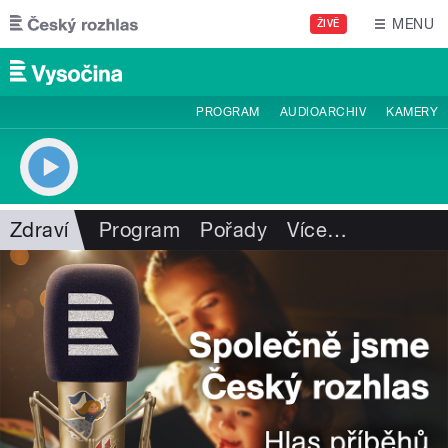
Přejít k hlavnímu obsahu
MENU
ŽIVĚ
PROGRAM
AUDIOARCHIV
KAMERY
Zdraví
Program
Pořady
Více
…