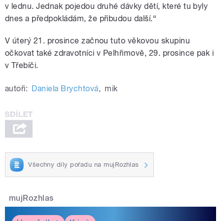
v lednu. Jednak pojedou druhé dávky dětí, které tu byly
dnes a předpokládám, že přibudou další.“
V úterý 21. prosince začnou tuto věkovou skupinu
očkovat také zdravotníci v Pelhřimově, 29. prosince pak i
v Třebíči.
autoři:
Daniela Brychtová
,
mik
Všechny díly pořadu na mujRozhlas
mujRozhlas