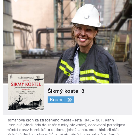
Šikmý kostel 3
Koupit
Románová kronika ztraceného města - léta 1945–1961. Karin
Lednická předkládá do značné míry převratný, dosavadní paradigma
měnící obraz hornického regionu, jehož zahlazenou historii stále
překrývá tlustá vrstva mýtů a zakořeněných stereotypů o „černé