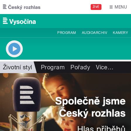
Přejít k hlavnímu obsahu
MENU
ŽIVĚ
PROGRAM
AUDIOARCHIV
KAMERY
Životní styl
Program
Pořady
Více
…