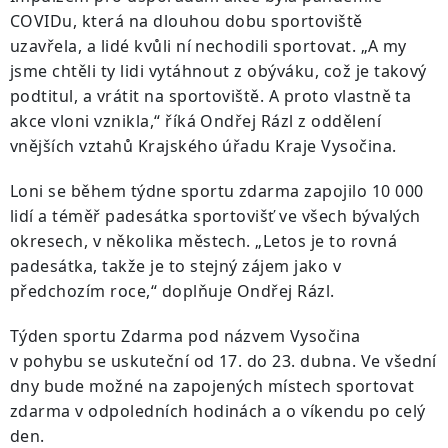
COVIDu, která na dlouhou dobu sportoviště
uzavřela, a lidé kvůli ní nechodili sportovat. „A my
jsme chtěli ty lidi vytáhnout z obýváku, což je takový
podtitul, a vrátit na sportoviště. A proto vlastně ta
akce vloni vznikla,“ říká Ondřej Rázl z oddělení
vnějších vztahů Krajského úřadu Kraje Vysočina.
Loni se během týdne sportu zdarma zapojilo 10 000
lidí a téměř padesátka sportovišť ve všech bývalých
okresech, v několika městech. „Letos je to rovná
padesátka, takže je to stejný zájem jako v
předchozím roce,“ doplňuje Ondřej Rázl.
Týden sportu Zdarma pod názvem Vysočina
v pohybu se uskuteční od 17. do 23. dubna. Ve všední
dny bude možné na zapojených místech sportovat
zdarma v odpoledních hodinách a o víkendu po celý
den.