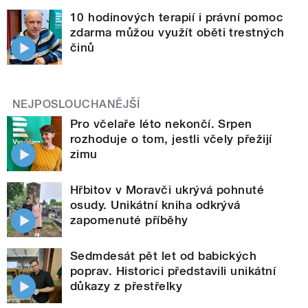
10 hodinových terapií i právní pomoc
zdarma můžou využít oběti trestných
činů
NEJPOSLOUCHANĚJŠÍ
Pro včelaře léto nekončí. Srpen
rozhoduje o tom, jestli včely přežijí
zimu
Hřbitov v Moravči ukrývá pohnuté
osudy. Unikátní kniha odkrývá
zapomenuté příběhy
Sedmdesát pět let od babických
poprav. Historici představili unikátní
důkazy z přestřelky