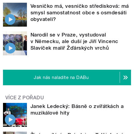
Vesničko má, vesničko středisková: má
smysl samostatnost obce s osmdesáti
obyvateli?
Narodil se v Praze, vystudoval
v Německu, ale duší je Jiří Vincenc
Slavíček malíř Žďárských vrchů
Jak nás naladíte na DABu
VÍCE Z POŘADU
Janek Ledecký: Básně o zvířátkách a
muzikálové hity