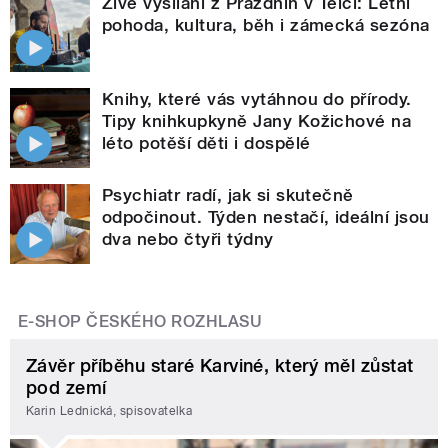
Živé vysílání z Prázdnin v Telči: Letní
pohoda, kultura, běh i zámecká sezóna
Knihy, které vás vytáhnou do přírody.
Tipy knihkupkyně Jany Kožichové na
léto potěší děti i dospělé
Psychiatr radí, jak si skutečně
odpočinout. Týden nestačí, ideální jsou
dva nebo čtyři týdny
E-SHOP ČESKÉHO ROZHLASU
Závěr příběhu staré Karviné, který měl zůstat
pod zemí
Karin Lednická, spisovatelka