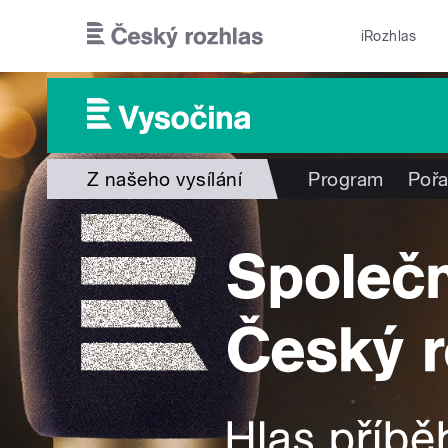
Přejít k hlavnímu obsahu
iRozhlas
Z našeho vysílání
Program
Poř