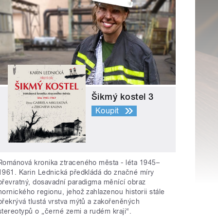
Šikmý kostel 3
Koupit
Románová kronika ztraceného města - léta 1945–
1961. Karin Lednická předkládá do značné míry
převratný, dosavadní paradigma měnící obraz
hornického regionu, jehož zahlazenou historii stále
překrývá tlustá vrstva mýtů a zakořeněných
stereotypů o „černé zemi a rudém kraji“.