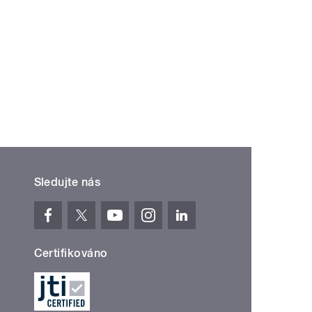
í ›
oslední »
Sledujte nás
Certifikováno