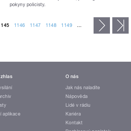
pokyny policisty.
1145
1146
1147
1148
1149
…
následujíc
p
zhlas
O nás
ysílání
Jak nás naladíte
rchiv
Nápověda
sty
Lidé v rádiu
í aplikace
Kariéra
Kontakt