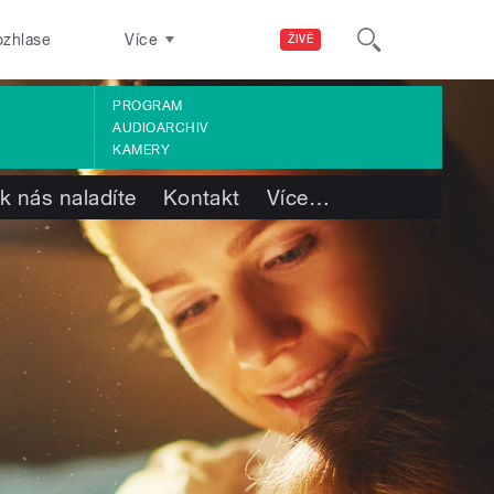
ozhlase
Více
ŽIVĚ
PROGRAM
AUDIOARCHIV
KAMERY
k nás naladíte
Kontakt
Více
…