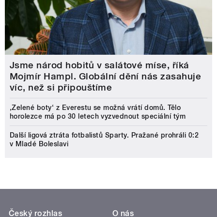
Jsme národ hobitů v salátové míse, říká
Mojmír Hampl. Globální dění nás zasahuje
víc, než si připouštíme
‚Zelené boty‘ z Everestu se možná vrátí domů. Tělo
horolezce má po 30 letech vyzvednout speciální tým
Další ligová ztráta fotbalistů Sparty. Pražané prohráli 0:2
v Mladé Boleslavi
Český rozhlas
O nás