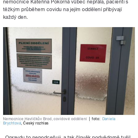
nemocnice Kateřina Pokorná vůbec nepřála, pacienti s
těžkým průběhem covidu na jejím oddělení přibývají
každý den.
Nemocnice Havlíčkův Brod, covidové oddělení
|
foto:
Daniela
Brychtová
,
Český rozhlas
„Opravdu to nepodceňuji, a tak člověk podvědomě tušil,