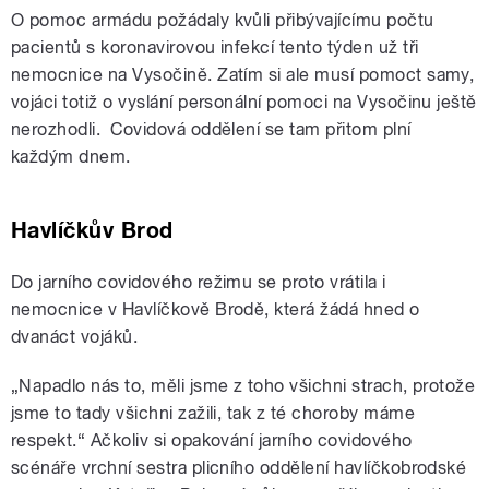
O pomoc armádu požádaly kvůli přibývajícímu počtu
pacientů s koronavirovou infekcí tento týden už tři
nemocnice na Vysočině. Zatím si ale musí pomoct samy,
vojáci totiž o vyslání personální pomoci na Vysočinu ještě
nerozhodli. Covidová oddělení se tam přitom plní
každým dnem.
Havlíčkův Brod
Do jarního covidového režimu se proto vrátila i
nemocnice v Havlíčkově Brodě, která žádá hned o
dvanáct vojáků.
„Napadlo nás to, měli jsme z toho všichni strach, protože
jsme to tady všichni zažili, tak z té choroby máme
respekt.“ Ačkoliv si opakování jarního covidového
scénáře vrchní sestra plicního oddělení havlíčkobrodské