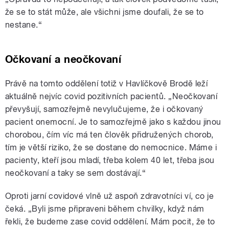
že se to stát může, ale všichni jsme doufali, že se to
nestane.“
Očkovaní a neočkovaní
Právě na tomto oddělení totiž v Havlíčkově Brodě leží
aktuálně nejvíc covid pozitivních pacientů. „Neočkovaní
převyšují, samozřejmě nevylučujeme, že i očkovaný
pacient onemocní. Je to samozřejmě jako s každou jinou
chorobou, čím víc má ten člověk přidružených chorob,
tím je větší riziko, že se dostane do nemocnice. Máme i
pacienty, kteří jsou mladí, třeba kolem 40 let, třeba jsou
neočkovaní a taky se sem dostávají.“
Oproti jarní covidové vlně už aspoň zdravotníci ví, co je
čeká. „Byli jsme připraveni během chvilky, když nám
řekli, že budeme zase covid oddělení. Mám pocit, že to