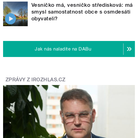
Vesničko má, vesničko středisková: má
smysl samostatnost obce s osmdesáti
obyvateli?
Jak nás naladíte na DABu
ZPRÁVY Z IROZHLAS.CZ