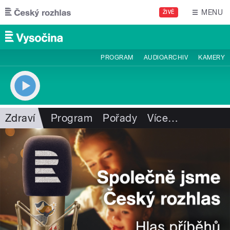
Přejít k hlavnímu obsahu
MENU
ŽIVĚ
PROGRAM
AUDIOARCHIV
KAMERY
Zdraví
Program
Pořady
Více
…