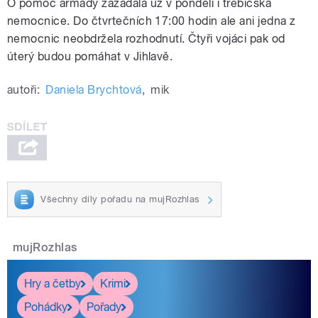
O pomoc armády zažádala už v pondělí i třebíčská
nemocnice. Do čtvrtečních 17:00 hodin ale ani jedna z
nemocnic neobdržela rozhodnutí. Čtyři vojáci pak od
úterý budou pomáhat v Jihlavě.
autoři:
Daniela Brychtová
,
mik
Všechny díly pořadu na mujRozhlas
mujRozhlas
Hry a četby
Krimi
Pohádky
Pořady