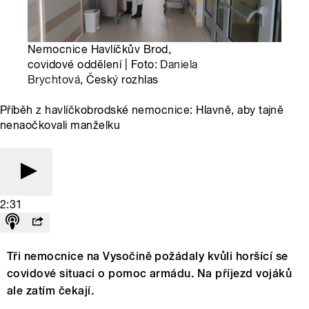
Nemocnice Havlíčkův Brod,
covidové oddělení | Foto:
Daniela
Brychtová
, Český rozhlas
Příběh z havlíčkobrodské nemocnice: Hlavně, aby tajně
nenaočkovali manželku
2:31
Tři nemocnice na Vysočině požádaly kvůli horšící se
covidové situaci o pomoc armádu. Na příjezd vojáků
ale zatím čekají.