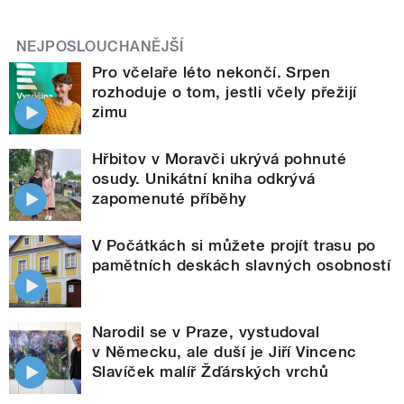
NEJPOSLOUCHANĚJŠÍ
Pro včelaře léto nekončí. Srpen
rozhoduje o tom, jestli včely přežijí
zimu
Hřbitov v Moravči ukrývá pohnuté
osudy. Unikátní kniha odkrývá
zapomenuté příběhy
V Počátkách si můžete projít trasu po
pamětních deskách slavných osobností
Narodil se v Praze, vystudoval
v Německu, ale duší je Jiří Vincenc
Slavíček malíř Žďárských vrchů