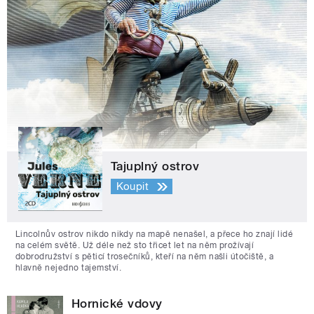
Tajuplný ostrov
Koupit
Lincolnův ostrov nikdo nikdy na mapě nenašel, a přece ho znají lidé
na celém světě. Už déle než sto třicet let na něm prožívají
dobrodružství s pěticí trosečníků, kteří na něm našli útočiště, a
hlavně nejedno tajemství.
Hornické vdovy