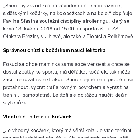
„Samotný závod začíná závodem dětí na odrážedle,
s dětskými kočárky, na koloběžkách a na kole,“ doplňuje
Pavlína Šťastná soutěžní disciplíny strolleringu, který se
koná 13. května 2018 od 15:00 na sportovišti u ZŠ
Otakara Březiny v Jihlavě, ale také v Třebíči a Pelhřimově.
Správnou chůzi s kočárkem naučí lektorka
Pokud se chce maminka sama sobě věnovat a chce se
dostat zpátky ke sportu, má děťátko, kočárek, tak může
začít trénovat i s lektorkou. Samozřejmě není problém se
protáhnout, vybrat trať s rovným povrchem a vyrazit na
trénink i samostatně. Lektoři ale dokážou naučit ideální
styl chůze.
Vhodnější je terénní kočárek
„Je vhodný kočárek, který má větší kola. Je více terénní,