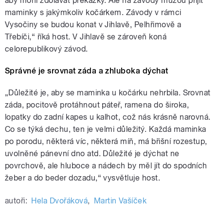
aby mohl zdolávat překážky. Ale na závody můžou přijít
maminky s jakýmkoliv kočárkem. Závody v rámci
Vysočiny se budou konat v Jihlavě, Pelhřimově a
Třebíči,“ říká host. V Jihlavě se zároveň koná
celorepublikový závod.
Správné je srovnat záda a zhluboka dýchat
„Důležité je, aby se maminka u kočárku nehrbila. Srovnat
záda, pocitově protáhnout páteř, ramena do široka,
lopatky do zadní kapes u kalhot, což nás krásně narovná.
Co se týká dechu, ten je velmi důležitý. Každá maminka
po porodu, některá víc, některá míň, má břišní rozestup,
uvolněné pánevní dno atd. Důležité je dýchat ne
povrchově, ale hluboce a nádech by měl jít do spodních
žeber a do beder dozadu,“ vysvětluje host.
autoři:
Hela Dvořáková
,
Martin Vašíček