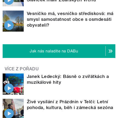
Vesničko má, vesničko středisková: má
smysl samostatnost obce s osmdesáti
obyvateli?
Jak nás naladíte na DABu
VÍCE Z POŘADU
Janek Ledecký: Básně o zvířátkách a
muzikálové hity
Živé vysílání z Prázdnin v Telči: Letní
pohoda, kultura, běh i zámecká sezóna