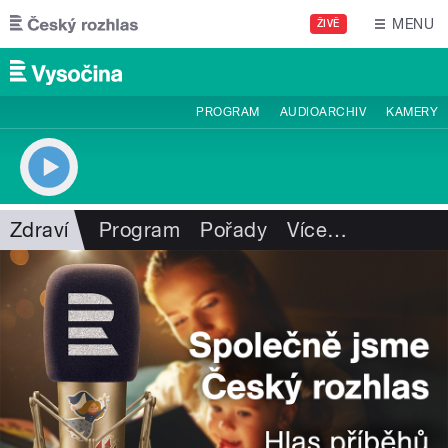
Přejít k hlavnímu obsahu
MENU
ŽIVĚ
PROGRAM
AUDIOARCHIV
KAMERY
Zdraví
Program
Pořady
Více
…