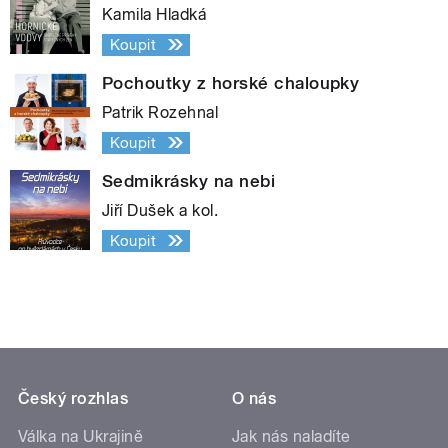
Kamila Hladká
Koupit
Pochoutky z horské chaloupky
Patrik Rozehnal
Koupit
Sedmikrásky na nebi
Jiří Dušek a kol.
Koupit
Český rozhlas
O nás
Válka na Ukrajině
Jak nás naladíte