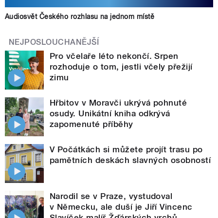
Audiosvět Českého rozhlasu na jednom místě
NEJPOSLOUCHANĚJŠÍ
Pro včelaře léto nekončí. Srpen
rozhoduje o tom, jestli včely přežijí
zimu
Hřbitov v Moravči ukrývá pohnuté
osudy. Unikátní kniha odkrývá
zapomenuté příběhy
V Počátkách si můžete projít trasu po
pamětních deskách slavných osobností
Narodil se v Praze, vystudoval
v Německu, ale duší je Jiří Vincenc
Slavíček malíř Žďárských vrchů