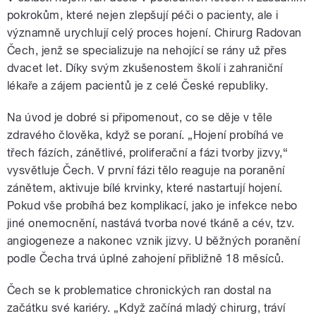
pokrokům, které nejen zlepšují péči o pacienty, ale i
významně urychlují celý proces hojení. Chirurg Radovan
Čech, jenž se specializuje na nehojící se rány už přes
dvacet let. Díky svým zkušenostem školí i zahraniční
lékaře a zájem pacientů je z celé České republiky.
Na úvod je dobré si připomenout, co se děje v těle
zdravého člověka, když se poraní. „Hojení probíhá ve
třech fázích, zánětlivé, proliferační a fázi tvorby jizvy,“
vysvětluje Čech. V první fázi tělo reaguje na poranění
zánětem, aktivuje bílé krvinky, které nastartují hojení.
Pokud vše probíhá bez komplikací, jako je infekce nebo
jiné onemocnění, nastává tvorba nové tkáně a cév, tzv.
angiogeneze a nakonec vznik jizvy. U běžných poranění
podle Čecha trvá úplné zahojení přibližně 18 měsíců.
Čech se k problematice chronických ran dostal na
začátku své kariéry. „Když začíná mladý chirurg, tráví