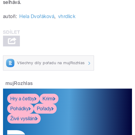
selhává.
autoři:
Hela Dvořáková
,
vhrdlick
Všechny díly pořadu na mujRozhlas
mujRozhlas
Hry a četby
Krimi
Pohádky
Pořady
Živé vysílání