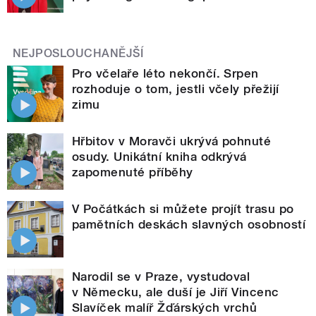
NEJPOSLOUCHANĚJŠÍ
Pro včelaře léto nekončí. Srpen
rozhoduje o tom, jestli včely přežijí
zimu
Hřbitov v Moravči ukrývá pohnuté
osudy. Unikátní kniha odkrývá
zapomenuté příběhy
V Počátkách si můžete projít trasu po
pamětních deskách slavných osobností
Narodil se v Praze, vystudoval
v Německu, ale duší je Jiří Vincenc
Slavíček malíř Žďárských vrchů