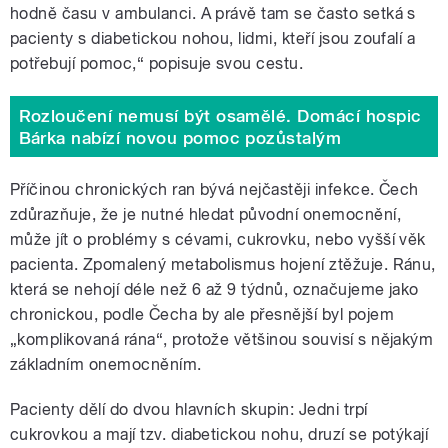
hodně času v ambulanci. A právě tam se často setká s
pacienty s diabetickou nohou, lidmi, kteří jsou zoufalí a
potřebují pomoc,“ popisuje svou cestu.
Rozloučení nemusí být osamělé. Domácí hospic
Bárka nabízí novou pomoc pozůstalým
Příčinou chronických ran bývá nejčastěji infekce. Čech
zdůrazňuje, že je nutné hledat původní onemocnění,
může jít o problémy s cévami, cukrovku, nebo vyšší věk
pacienta. Zpomalený metabolismus hojení ztěžuje. Ránu,
která se nehojí déle než 6 až 9 týdnů, označujeme jako
chronickou, podle Čecha by ale přesnější byl pojem
„komplikovaná rána“, protože většinou souvisí s nějakým
základním onemocněním.
Pacienty dělí do dvou hlavních skupin: Jedni trpí
cukrovkou a mají tzv. diabetickou nohu, druzí se potýkají