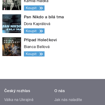
Kamila Hladká
Koupit
Pan Nikdo a bílá tma
Dora Kaprálová
Koupit
Případ Holečkovi
Bianca Bellová
Koupit
Český rozhlas
O nás
Válka na Ukrajině
Jak nás naladíte