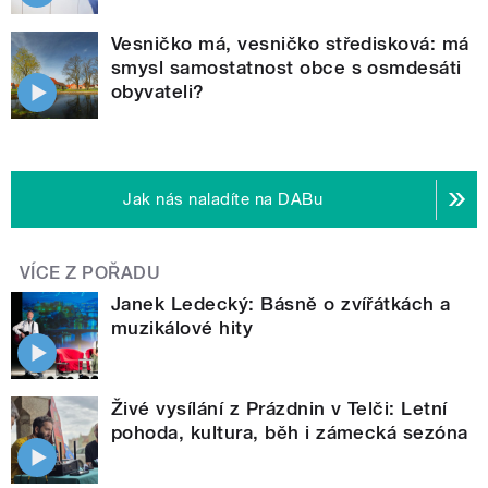
Vesničko má, vesničko středisková: má
smysl samostatnost obce s osmdesáti
obyvateli?
Jak nás naladíte na DABu
VÍCE Z POŘADU
Janek Ledecký: Básně o zvířátkách a
muzikálové hity
Živé vysílání z Prázdnin v Telči: Letní
pohoda, kultura, běh i zámecká sezóna