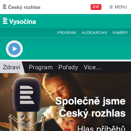
Přejít k hlavnímu obsahu
MENU
ŽIVĚ
PROGRAM
AUDIOARCHIV
KAMERY
Zdraví
Program
Pořady
Více
…