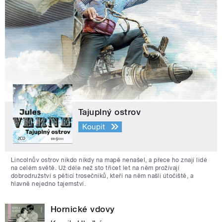
Tajuplný ostrov
Koupit
Lincolnův ostrov nikdo nikdy na mapě nenašel, a přece ho znají lidé
na celém světě. Už déle než sto třicet let na něm prožívají
dobrodružství s pěticí trosečníků, kteří na něm našli útočiště, a
hlavně nejedno tajemství.
Hornické vdovy