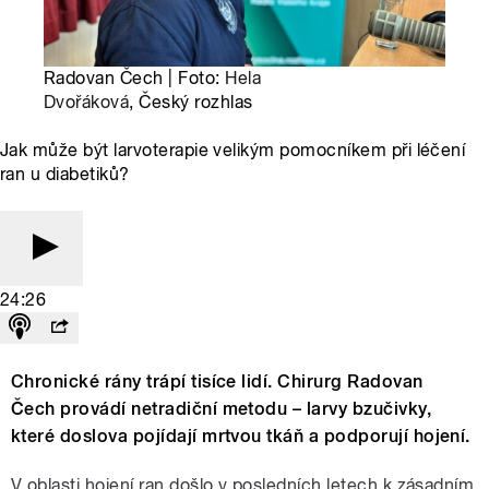
Radovan Čech | Foto:
Hela
Dvořáková
, Český rozhlas
Jak může být larvoterapie velikým pomocníkem při léčení
ran u diabetiků?
24:26
Chronické rány trápí tisíce lidí. Chirurg Radovan
Čech provádí netradiční metodu – larvy bzučivky,
které doslova pojídají mrtvou tkáň a podporují hojení.
V oblasti hojení ran došlo v posledních letech k zásadním