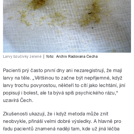
Larvy bzučivky zelené
|
foto:
Archiv Radovana Čecha
Pacienti prý často první dny ani nezaregistrují, že mají
larvy na těle. „Většinou to začne být nepříjemné, když
larvy trochu povyrostou, někteří to cítí jako lechtání, jiní
popisují i bolest, ale ta bývá spíš psychického rázu,“
uzavírá Čech.
Zkušenosti ukazují, že i když metoda může znít
neobvykle, přináší velmi dobré výsledky. A hlavně pro
řadu pacientů znamená naději tam, kde už jiná léčba