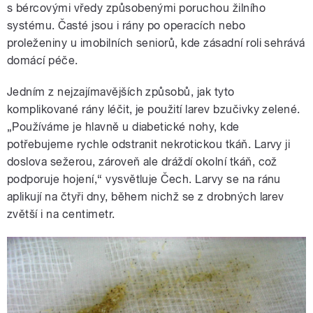
s bércovými vředy způsobenými poruchou žilního
systému. Časté jsou i rány po operacích nebo
proleženiny u imobilních seniorů, kde zásadní roli sehrává
domácí péče.
Jedním z nejzajímavějších způsobů, jak tyto
komplikované rány léčit, je použití larev bzučivky zelené.
„Používáme je hlavně u diabetické nohy, kde
potřebujeme rychle odstranit nekrotickou tkáň. Larvy ji
doslova sežerou, zároveň ale dráždí okolní tkáň, což
podporuje hojení,“ vysvětluje Čech. Larvy se na ránu
aplikují na čtyři dny, během nichž se z drobných larev
zvětší i na centimetr.