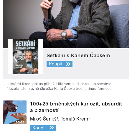
Setkání s Karlem Čapkem
Koupit
Literární fikce, pokus přiblížit literární nadsázkou spisovatele,
filozofa, ale hlavně člověka Karla Čapka trochu jinou formou.
100+25 brněnských kuriozit, absurdit
a bizarností
Miloš Šenkýř, Tomáš Kremr
Koupit