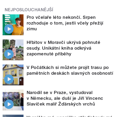
NEJPOSLOUCHANĚJŠÍ
Pro včelaře léto nekončí. Srpen
rozhoduje o tom, jestli včely přežijí
zimu
Hřbitov v Moravči ukrývá pohnuté
osudy. Unikátní kniha odkrývá
zapomenuté příběhy
V Počátkách si můžete projít trasu po
pamětních deskách slavných osobností
Narodil se v Praze, vystudoval
v Německu, ale duší je Jiří Vincenc
Slavíček malíř Žďárských vrchů