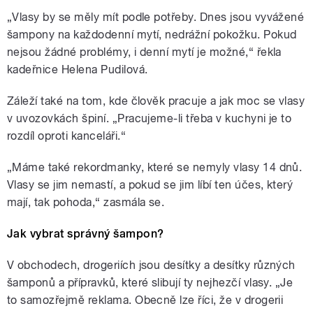
„Vlasy by se měly mít podle potřeby. Dnes jsou vyvážené
šampony na každodenní mytí, nedrážní pokožku. Pokud
nejsou žádné problémy, i denní mytí je možné,“ řekla
kadeřnice Helena Pudilová.
Záleží také na tom, kde člověk pracuje a jak moc se vlasy
v uvozovkách špiní. „Pracujeme-li třeba v kuchyni je to
rozdíl oproti kanceláři.“
„Máme také rekordmanky, které se nemyly vlasy 14 dnů.
Vlasy se jim nemastí, a pokud se jim líbí ten účes, který
mají, tak pohoda,“ zasmála se.
Jak vybrat správný šampon?
V obchodech, drogeriích jsou desítky a desítky různých
šamponů a přípravků, které slibují ty nejhezčí vlasy. „Je
to samozřejmě reklama. Obecně lze říci, že v drogerii