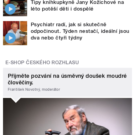
Tipy knihkupkyně Jany Kožichové na
léto potěší děti i dospělé
Psychiatr radí, jak si skutečně
odpočinout. Týden nestačí, ideální jsou
dva nebo čtyři týdny
E-SHOP ČESKÉHO ROZHLASU
Přijměte pozvání na úsměvný doušek moudré
člověčiny.
František Novotný, moderátor