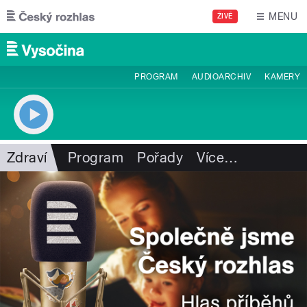
Přejít k hlavnímu obsahu
MENU
ŽIVĚ
PROGRAM
AUDIOARCHIV
KAMERY
Zdraví
Program
Pořady
Více
…