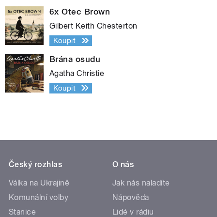
6x Otec Brown
Gilbert Keith Chesterton
Koupit
Brána osudu
Agatha Christie
Koupit
Český rozhlas
O nás
Válka na Ukrajině
Jak nás naladíte
Komunální volby
Nápověda
Stanice
Lidé v rádiu