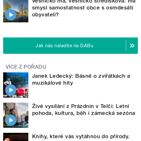
Vesničko má, vesničko středisková: má
smysl samostatnost obce s osmdesáti
obyvateli?
Jak nás naladíte na DABu
VÍCE Z POŘADU
Janek Ledecký: Básně o zvířátkách a
muzikálové hity
Živé vysílání z Prázdnin v Telči: Letní
pohoda, kultura, běh i zámecká sezóna
Knihy, které vás vytáhnou do přírody.