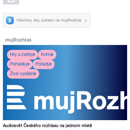
Všechny díly pořadu na mujRozhlas
mujRozhlas
Hry a četby
Krimi
Pohádky
Pořady
Živé vysílání
Audiosvět Českého rozhlasu na jednom místě