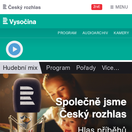
Přejít k hlavnímu obsahu
MENU
ŽIVĚ
PROGRAM
AUDIOARCHIV
KAMERY
Hudební mix
Program
Pořady
Více
…