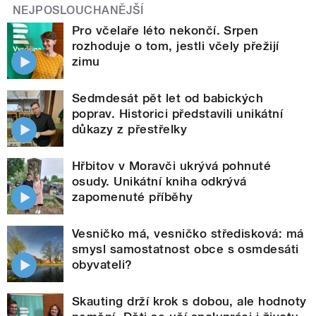
NEJPOSLOUCHANĚJŠÍ
Pro včelaře léto nekončí. Srpen
rozhoduje o tom, jestli včely přežijí
zimu
Sedmdesát pět let od babických
poprav. Historici představili unikátní
důkazy z přestřelky
Hřbitov v Moravči ukrývá pohnuté
osudy. Unikátní kniha odkrývá
zapomenuté příběhy
Vesničko má, vesničko středisková: má
smysl samostatnost obce s osmdesáti
obyvateli?
Skauting drží krok s dobou, ale hodnoty