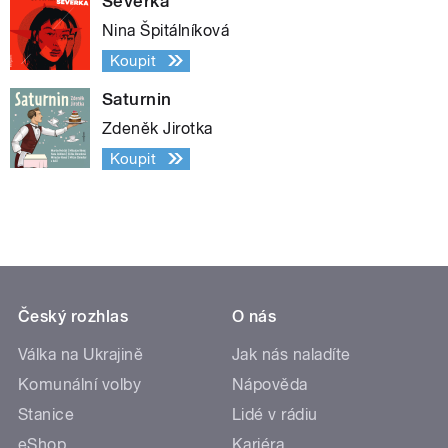
Severka
Nina Špitálníková
Koupit
Saturnin
Zdeněk Jirotka
Koupit
Český rozhlas
O nás
Válka na Ukrajině
Jak nás naladíte
Komunální volby
Nápověda
Stanice
Lidé v rádiu
eShop
Kariéra