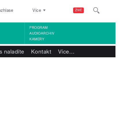
ozhlase
Více
ŽIVĚ
PROGRAM
AUDIOARCHIV
KAMERY
s naladíte
Kontakt
Více
…