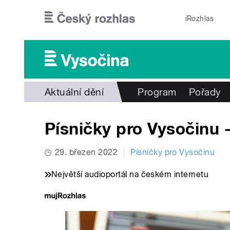
Přejít k hlavnímu obsahu
iRozhlas
Aktuální dění
Program
Pořady
Písničky pro Vysočinu -
29. březen 2022
Písničky pro Vysočinu
Největší audioportál na českém internetu