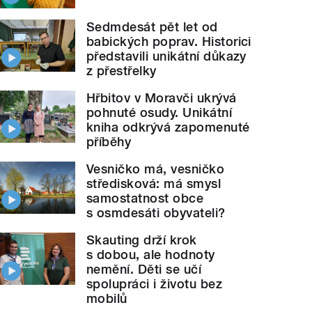
Sedmdesát pět let od
babických poprav. Historici
představili unikátní důkazy
z přestřelky
Hřbitov v Moravči ukrývá
pohnuté osudy. Unikátní
kniha odkrývá zapomenuté
příběhy
Vesničko má, vesničko
středisková: má smysl
samostatnost obce
s osmdesáti obyvateli?
Skauting drží krok
s dobou, ale hodnoty
nemění. Děti se učí
spolupráci i životu bez
mobilů