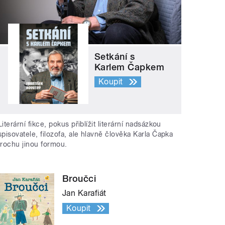
Setkání s
Karlem Čapkem
Koupit
Literární fikce, pokus přiblížit literární nadsázkou
spisovatele, filozofa, ale hlavně člověka Karla Čapka
trochu jinou formou.
Broučci
Jan Karafiát
Koupit