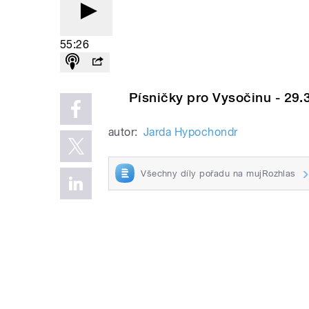
55:26
Písničky pro Vysočinu - 29.3
autor:
Jarda Hypochondr
Všechny díly pořadu na mujRozhlas