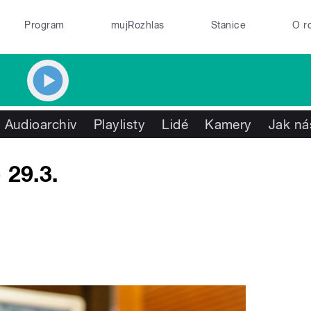
Program
mujRozhlas
Stanice
O r
Audioarchiv
Playlisty
Lidé
Kamery
Jak ná
 29.3.