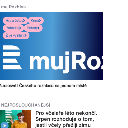
mujRozhlas
Hry a četby
Krimi
Pohádky
Pořady
Živé vysílání
Audiosvět Českého rozhlasu na jednom místě
NEJPOSLOUCHANĚJŠÍ
Pro včelaře léto nekončí.
Srpen rozhoduje o tom,
jestli včely přežijí zimu