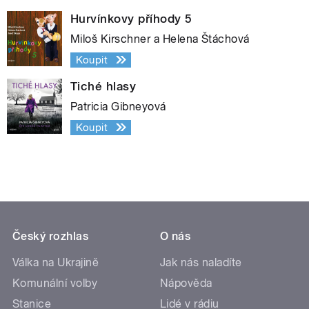
Hurvínkovy příhody 5
Miloš Kirschner a Helena Štáchová
Koupit
Tiché hlasy
Patricia Gibneyová
Koupit
Český rozhlas
O nás
Válka na Ukrajině
Jak nás naladíte
Komunální volby
Nápověda
Stanice
Lidé v rádiu