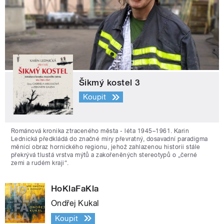
Šikmý kostel 3
Koupit
Románová kronika ztraceného města - léta 1945–1961. Karin
Lednická předkládá do značné míry převratný, dosavadní paradigma
měnící obraz hornického regionu, jehož zahlazenou historii stále
překrývá tlustá vrstva mýtů a zakořeněných stereotypů o „černé
zemi a rudém kraji“.
HoKlaFaKla
Ondřej Kukal
Koupit