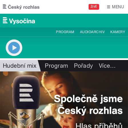
Přejít k hlavnímu obsahu
MENU
ŽIVĚ
PROGRAM
AUDIOARCHIV
KAMERY
Hudební mix
Program
Pořady
Více
…