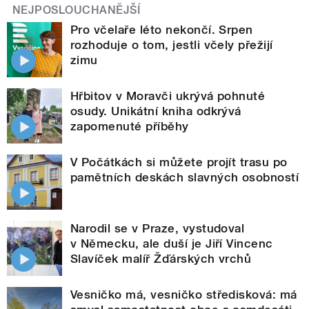
NEJPOSLOUCHANĚJŠÍ
Pro včelaře léto nekončí. Srpen
rozhoduje o tom, jestli včely přežijí
zimu
Hřbitov v Moravči ukrývá pohnuté
osudy. Unikátní kniha odkrývá
zapomenuté příběhy
V Počátkách si můžete projít trasu po
pamětních deskách slavných osobností
Narodil se v Praze, vystudoval
v Německu, ale duší je Jiří Vincenc
Slavíček malíř Žďárských vrchů
Vesničko má, vesničko středisková: má