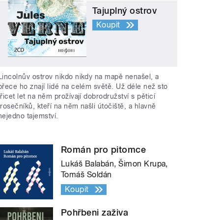
Tajuplný ostrov
Koupit
Lincolnův ostrov nikdo nikdy na mapě nenašel, a
přece ho znají lidé na celém světě. Už déle než sto
třicet let na něm prožívají dobrodružství s pěticí
trosečníků, kteří na něm našli útočiště, a hlavně
nejedno tajemství.
Román pro pitomce
Lukáš Balabán, Šimon Krupa,
Tomáš Soldán
Koupit
Pohřbeni zaživa