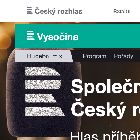
Přejít k hlavnímu obsahu
iRozhlas
Hudební mix
Program
Pořady