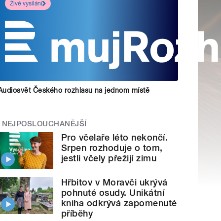
Živé vysílání
Audiosvět Českého rozhlasu na jednom místě
NEJPOSLOUCHANĚJŠÍ
Pro včelaře léto nekončí.
Srpen rozhoduje o tom,
jestli včely přežijí zimu
Hřbitov v Moravči ukrývá
pohnuté osudy. Unikátní
kniha odkrývá zapomenuté
příběhy