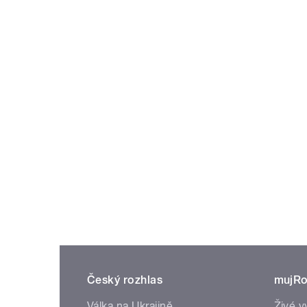
Český rozhlas
mujRo
Válka na Ukrajině
Živé v