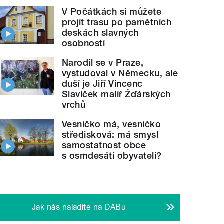
V Počátkách si můžete
projít trasu po pamětních
deskách slavných
osobností
Narodil se v Praze,
vystudoval v Německu, ale
duší je Jiří Vincenc
Slavíček malíř Žďárských
vrchů
Vesničko má, vesničko
středisková: má smysl
samostatnost obce
s osmdesáti obyvateli?
Jak nás naladíte na DABu