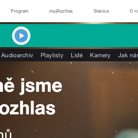
Program
mujRozhlas
Stanice
O r
Audioarchiv
Playlisty
Lidé
Kamery
Jak nás