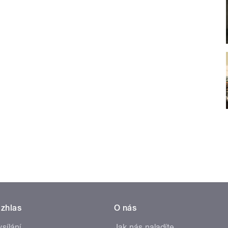
zhlas
O nás
ysílání
Jak nás naladíte