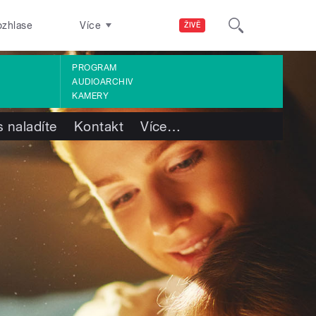
ozhlase
Více
ŽIVĚ
PROGRAM
AUDIOARCHIV
KAMERY
 naladíte
Kontakt
Více
…